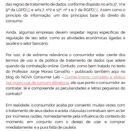
das regras de tratamento de dados, conforme disposto no arts.5º, VI e
9º da LGPD
[2]
e arts.7, nº2 e 12º, nº 1 e 7 da RGPD
[3]
. Assim como o
princípio da informação, um dos princípios base do direito do
consumo.
Ainda, algumas empresas devem respeitar regras específicas de
regulação de seu setor, como as atividades econômicas ligadas à
saúde e o setor bancário.
Por isso, é de extrema relevância o consumidor estar ciente dos
termos de uso e da política de tratamento de dados que adere
quando da contratação online. Contudo, como bem tratado no texto
do Professor Jorge Morais Carvalho – publicado também aqui no
blog do NOVA Consumer Lab –
Conhecimento completo e efetivo
por quem use de comum diligência
, até que ponto o consumidor ao
contratar, lê e compreende as peculiaridades e letras pequenas do
contrato?
Em realidade, o consumidor acaba por consentir, muitas vezes, com
o tratamento de seus dados e aceita cláusulas contratuais sem as ler
por inúmeras razões, nomeadamente pela influência do contexto do
momento, em conjunto com o desejo de usar e comprar
imediatamente, e a pura falta de cautela.