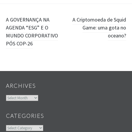
Post
A GOVERNANÇA NA
A Criptomoeda de Squid
AGENDA “ESG” E O
Game: uma gota no
navigation
MUNDO CORPORATIVO
oceano?
PÓS COP-26
Widgets
ARCHIVES
Archives
CATEGORIES
Categories