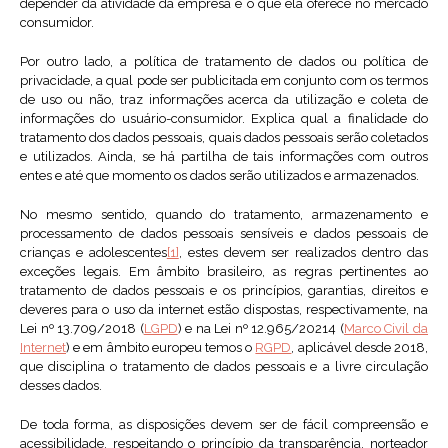
depender da atividade da empresa e o que ela oferece no mercado
consumidor.
Por outro lado, a política de tratamento de dados ou política de
privacidade, a qual pode ser publicitada em conjunto com os termos
de uso ou não, traz informações acerca da utilização e coleta de
informações do usuário-consumidor. Explica qual a finalidade do
tratamento dos dados pessoais, quais dados pessoais serão coletados
e utilizados. Ainda, se há partilha de tais informações com outros
entes e até que momento os dados serão utilizados e armazenados.
No mesmo sentido, quando do tratamento, armazenamento e
processamento de dados pessoais sensíveis e dados pessoais de
crianças e adolescentes
[1]
, estes devem ser realizados dentro das
exceções legais. Em âmbito brasileiro, as regras pertinentes ao
tratamento de dados pessoais e os princípios, garantias, direitos e
deveres para o uso da internet estão dispostas, respectivamente, na
Lei nº 13.709/2018 (
LGPD
) e na Lei nº 12.965/20214 (
Marco Civil da
Internet
) e em âmbito europeu temos o
RGPD
, aplicável desde 2018,
que disciplina o tratamento de dados pessoais e a livre circulação
desses dados.
De toda forma, as disposições devem ser de fácil compreensão e
acessibilidade, respeitando o princípio da transparência, norteador