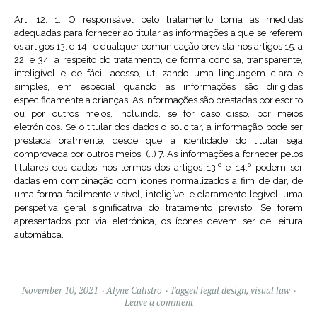
Art. 12. 1. O responsável pelo tratamento toma as medidas
adequadas para fornecer ao titular as informações a que se referem
os artigos 13. e 14. e qualquer comunicação prevista nos artigos 15. a
22. e 34. a respeito do tratamento, de forma concisa, transparente,
inteligível e de fácil acesso, utilizando uma linguagem clara e
simples, em especial quando as informações são dirigidas
especificamente a crianças. As informações são prestadas por escrito
ou por outros meios, incluindo, se for caso disso, por meios
eletrónicos. Se o titular dos dados o solicitar, a informação pode ser
prestada oralmente, desde que a identidade do titular seja
comprovada por outros meios. (…) 7. As informações a fornecer pelos
o
o
titulares dos dados nos termos dos artigos 13.
e 14.
podem ser
dadas em combinação com ícones normalizados a fim de dar, de
uma forma facilmente visível, inteligível e claramente legível, uma
perspetiva geral significativa do tratamento previsto. Se forem
apresentados por via eletrónica, os ícones devem ser de leitura
automática.
November 10, 2021
Alyne Calistro
Tagged
legal design
,
visual law
Leave a comment