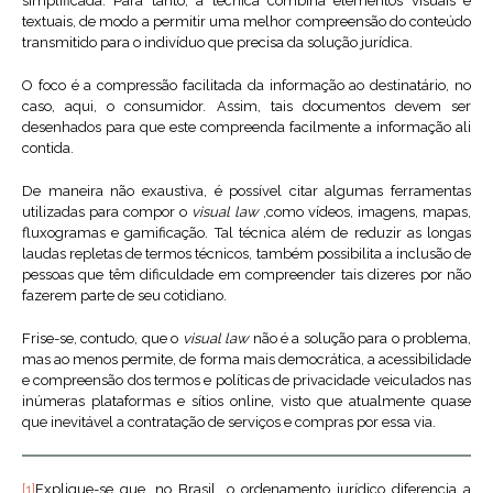
simplificada. Para tanto, a técnica combina elementos visuais e
textuais, de modo a permitir uma melhor compreensão do conteúdo
transmitido para o indivíduo que precisa da solução jurídica.
O foco é a compressão facilitada da informação ao destinatário, no
caso, aqui, o consumidor. Assim, tais documentos devem ser
desenhados para que este compreenda facilmente a informação ali
contida.
De maneira não exaustiva, é possível citar algumas ferramentas
utilizadas para compor o
visual law
,como vídeos, imagens, mapas,
fluxogramas e gamificação. Tal técnica além de reduzir as longas
laudas repletas de termos técnicos, também possibilita a inclusão de
pessoas que têm dificuldade em compreender tais dizeres por não
fazerem parte de seu cotidiano.
Frise-se, contudo, que o
visual law
não é a solução para o problema,
mas ao menos permite, de forma mais democrática, a acessibilidade
e compreensão dos termos e políticas de privacidade veiculados nas
inúmeras plataformas e sítios online, visto que atualmente quase
que inevitável a contratação de serviços e compras por essa via.
[1]
Explique-se que, no Brasil, o ordenamento jurídico diferencia a