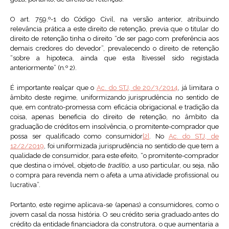
O art. 759.º-1 do Código Civil, na versão anterior, atribuindo
relevância prática a este direito de retenção, previa que o titular do
direito de retenção tinha o direito “de ser pago com preferência aos
demais credores do devedor”, prevalecendo o direito de retenção
“sobre a hipoteca, ainda que esta [tivesse] sido registada
anteriormente” (n.º 2).
É importante realçar que o
Ac. do STJ, de 20/3/2014
, já limitara o
âmbito deste regime, uniformizando jurisprudência no sentido de
que, em contrato-promessa com eficácia obrigacional e tradição da
coisa, apenas beneficia do direito de retenção, no âmbito da
graduação de créditos em insolvência, o promitente-comprador que
possa ser qualificado como consumidor
[2]
. No
Ac. do STJ, de
12/2/2019
, foi uniformizada jurisprudência no sentido de que tem a
qualidade de consumidor, para este efeito, “o promitente-comprador
que destina o imóvel, objeto de
traditio
, a uso particular, ou seja, não
o compra para revenda nem o afeta a uma atividade profissional ou
lucrativa”.
Portanto, este regime aplicava-se (apenas) a consumidores, como o
jovem casal da nossa história. O seu crédito seria graduado antes do
crédito da entidade financiadora da construtora, o que aumentaria a