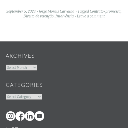
September 5, 2024
Jorge Morais Carvalho
Tagged
Contrato-promessa
,
Direito de retenção
,
Insolvência
Leave a comment
Widgets
ARCHIVES
Archives
CATEGORIES
Categories