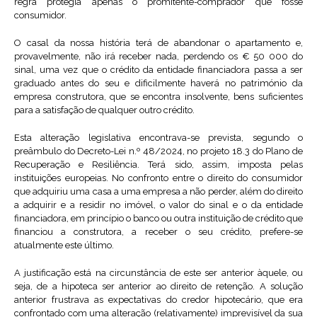
regra protegia apenas o promitente-comprador que fosse
consumidor.
O casal da nossa história terá de abandonar o apartamento e,
provavelmente, não irá receber nada, perdendo os € 50 000 do
sinal, uma vez que o crédito da entidade financiadora passa a ser
graduado antes do seu e dificilmente haverá no património da
empresa construtora, que se encontra insolvente, bens suficientes
para a satisfação de qualquer outro crédito.
Esta alteração legislativa encontrava-se prevista, segundo o
preâmbulo do Decreto-Lei n.º 48/2024, no projeto 18.3 do Plano de
Recuperação e Resiliência. Terá sido, assim, imposta pelas
instituições europeias. No confronto entre o direito do consumidor
que adquiriu uma casa a uma empresa a não perder, além do direito
a adquirir e a residir no imóvel, o valor do sinal e o da entidade
financiadora, em princípio o banco ou outra instituição de crédito que
financiou a construtora, a receber o seu crédito, prefere-se
atualmente este último.
A justificação está na circunstância de este ser anterior àquele, ou
seja, de a hipoteca ser anterior ao direito de retenção. A solução
anterior frustrava as expectativas do credor hipotecário, que era
confrontado com uma alteração (relativamente) imprevisível da sua