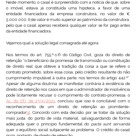
Neste momento, o casal é surpreendido com a notícia de que, sobre
o imóvel, estava já constituída uma hipoteca, a favor de uma
entidade financiadora da empresa construtora, no valor de €
5 000 000. Este valor é muito superior ao património da construtora,
pelo que o casal apenas receberá qualquer valor se for pago antes
da entidade financiadora.
Vejamos qual a solução legal consagrada até agora.
Nos termos do art. 755.º-1-f) do Código Civil, goza do direito de
retenção “o beneficiário da promessa de transmissão ou constituição
de direito real que obteve a tradição da coisa a que se refere o
contrato prometido, sobre essa coisa, pelo crédito resultante do não
cumprimento imputável à outra parte, nos termos do artigo 442.º”.
Apesar de alguma doutrina se manifestar contrária à existência de
direito de retenção nos casos em que o administrador de insolvência
pode licitamente recusar o cumprimento do contrato-promessa, o
Ac. do STJ, de 27/4/2021
, concluiu que isso é conciliável com o
reconhecimento de um direito de retenção ao promitente-
comprador
[1]
. Concordo com esta decisão, por se tratar da solução
mais justa, do ponto de vista material, salvaguardando de forma
adequada quer o princípio fundamental do
pacta sunt servanda
quer o equilíbrio social subjacente ao problema. O crédito do casal
goza, portanto, de direito de retenção.