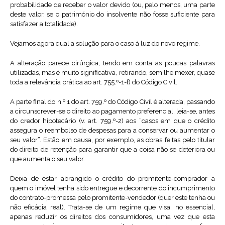
probabilidade de receber o valor devido (ou, pelo menos, uma parte
deste valor, se o património do insolvente não fosse suficiente para
satisfazer a totalidade).
Vejamos agora qual a solução para o caso à luz do novo regime.
A alteração parece cirúrgica, tendo em conta as poucas palavras
utilizadas, mas é muito significativa, retirando, sem lhe mexer, quase
toda a relevância prática ao art. 755.º-1-f) do Código Civil.
A parte final do n.º 1 do art. 759.º do Código Civil é alterada, passando
a circunscrever-se o direito ao pagamento preferencial, leia-se, antes
do credor hipotecário (v. art. 759.º-2) aos “casos em que o crédito
assegura o reembolso de despesas para a conservar ou aumentar o
seu valor”. Estão em causa, por exemplo, as obras feitas pelo titular
do direito de retenção para garantir que a coisa não se deteriora ou
que aumenta o seu valor.
Deixa de estar abrangido o crédito do promitente-comprador a
quem o imóvel tenha sido entregue e decorrente do incumprimento
do contrato-promessa pelo promitente-vendedor (quer este tenha ou
não eficácia real). Trata-se de um regime que visa, no essencial,
apenas reduzir os direitos dos consumidores, uma vez que esta