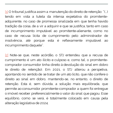
[1]
O tribunal justifica assim a manutenção do direito de retenção: “(…)
tendo em vista a tutela da intensa expetativa do promitente-
adquirente, no caso de promessa sinalizada em que tenha havido
tradição da coisa, de a vir a adquirir e que se justifica, tanto em caso
de incumprimento imputável ao promitente-alienante, como no
caso de recusa lícita de cumprimento pelo administrador de
insolvência, até porque esta é reflexamente imputável ao
incumprimento daquele”.
[2]
Note-se que, neste acórdão, o STJ entendeu que a recusa de
cumprimento é um ato ilícito e culposo e, como tal, o promitente-
comprador consumidor tinha direito à devolução do sinal em dobro
(e direito de retenção). Em 2021, o STJ alterou a perspetiva,
apontando no sentido de se tratar de um ato lícito, que não confere o
direito ao sinal em dobro, mantendo-se, no entanto, o direito de
retenção. Esta é, sem dúvida, a solução mais equilibrada, que
permite ao consumidor promitente-comprador a quem foi entregue
o imóvel receber preferencialmente o valor do sinal que pagou. Esse
equilíbrio, como se verá, é totalmente colocado em causa pela
alteração legislativa de 2024.