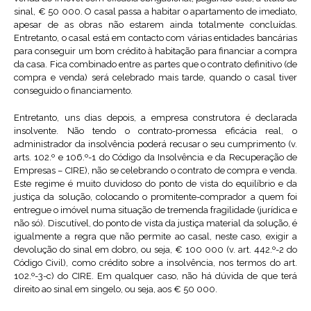
sinal, € 50 000. O casal passa a habitar o apartamento de imediato,
apesar de as obras não estarem ainda totalmente concluídas.
Entretanto, o casal está em contacto com várias entidades bancárias
para conseguir um bom crédito à habitação para financiar a compra
da casa. Fica combinado entre as partes que o contrato definitivo (de
compra e venda) será celebrado mais tarde, quando o casal tiver
conseguido o financiamento.
Entretanto, uns dias depois, a empresa construtora é declarada
insolvente. Não tendo o contrato-promessa eficácia real, o
administrador da insolvência poderá recusar o seu cumprimento (v.
arts. 102.º e 106.º-1 do Código da Insolvência e da Recuperação de
Empresas – CIRE), não se celebrando o contrato de compra e venda.
Este regime é muito duvidoso do ponto de vista do equilíbrio e da
justiça da solução, colocando o promitente-comprador a quem foi
entregue o imóvel numa situação de tremenda fragilidade (jurídica e
não só). Discutível, do ponto de vista da justiça material da solução, é
igualmente a regra que não permite ao casal, neste caso, exigir a
devolução do sinal em dobro, ou seja, € 100 000 (v. art. 442.º-2 do
Código Civil), como crédito sobre a insolvência, nos termos do art.
102.º-3-c) do CIRE. Em qualquer caso, não há dúvida de que terá
direito ao sinal em singelo, ou seja, aos € 50 000.