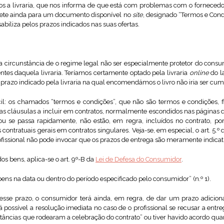
amos a livraria, que nos informa de que está com problemas com o fornece
mete ainda para um documento disponível no
site
, designado “Termos e Cond
biliza pelos prazos indicados nas suas ofertas.
 a circunstância de o regime legal não ser especialmente protetor do consu
ntes daquela livraria. Teríamos certamente optado pela livraria
online
do l
 prazo indicado pela livraria na qual encomendámos o livro não iria ser cum
l: os chamados “termos e condições”, que não são termos e condições, f
mas cláusulas a incluir em contratos, normalmente escondidos nas páginas d
ou se passa rapidamente, não estão, em regra, incluídos no contrato, p
 contratuais gerais em contratos singulares. Veja-se, em especial, o art. 5.º
rofissional não pode invocar que os prazos de entrega são meramente indicat
os bens, aplica-se o art. 9º-B da
Lei de Defesa do Consumidor
.
bens na data ou dentro do período especificado pelo consumidor” (n.º 1).
nesse prazo, o consumidor terá ainda, em regra, de dar um prazo adiciona
erá possível a resolução imediata no caso de o profissional se recusar a entre
tâncias que rodearam a celebração do contrato” ou tiver havido acordo quan