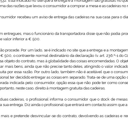
 532. Está indicado no site que a entrega e a montagem são gratuitas no q
ás, uma das razões que levou o consumidor a comprar a mesa e as cadeiras n
onsumidor recebeu um aviso de entrega das cadeiras na sua casa para o dia
ram entregues, mas o funcionário da transportadora disse que não podia 
e valor inferior a € 500.
ão procede. Por um lado, se é indicado no site que a entrega e a montagem
 500, o contraente normal destinatário da declaração (v. art. 236.º-1 do Có
isa objeto do contrato, mas à globalidade das coisas encomendadas. O objetiv
 mais bens, ainda que não precise tanto deles, atingindo o valor indica
uita por essa razão. Por outro lado, também não é aceitável que o consumid
ional ter decidido entregar as coisas em separado. Trata-se de uma opção 
orada indicada pelo consumidor, opção essa que não pode ter como conseq
rtanto, neste caso, direito à montagem gratuita das cadeiras.
uas cadeiras, o profissional informa o consumidor que o stock de mesas
 sua entrega. Diz ainda o profissional que entrará em contacto assim que a 
ais e pretende desvincular-se do contrato, devolvendo as cadeiras e re