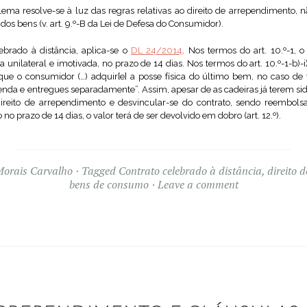
lema resolve-se à luz das regras relativas ao direito de arrependimento, 
os bens (v. art. 9.º-B da Lei de Defesa do Consumidor).
ebrado à distância, aplica-se o
DL 24/2014
. Nos termos do art. 10.º-1, 
 unilateral e imotivada, no prazo de 14 dias. Nos termos do art. 10.º-1-b)-
 que o consumidor (…) adquir[e] a posse física do último bem, no caso d
a e entregues separadamente”. Assim, apesar de as cadeiras já terem si
ireito de arrependimento e desvincular-se do contrato, sendo reembol
 no prazo de 14 dias, o valor terá de ser devolvido em dobro (art. 12.º).
Morais Carvalho
Tagged
Contrato celebrado à distância
,
direito 
bens de consumo
Leave a comment