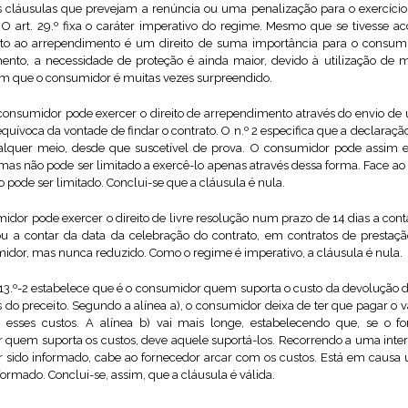
as cláusulas que prevejam a renúncia ou uma penalização para o exercício 
O art. 29.º fixa o caráter imperativo do regime. Mesmo que se tivesse ac
reito ao arrependimento é um direito de suma importância para o consum
imento, a necessidade de proteção é ainda maior, devido à utilização de
em que o consumidor é muitas vezes surpreendido.
 o consumidor pode exercer o direito de arrependimento através do envio de
quívoca da vontade de findar o contrato. O n.º 2 especifica que a declaração
lquer meio, desde que suscetível de prova. O consumidor pode assim exe
mas não pode ser limitado a exercê-lo apenas através dessa forma. Face ao a
não pode ser limitado. Conclui-se que a cláusula é nula.
umidor pode exercer o direito de livre resolução num prazo de 14 dias a cont
u a contar da data da celebração do contrato, em contratos de prestaçã
idor, mas nunca reduzido. Como o regime é imperativo, a cláusula é nula.
 13.º-2 estabelece que é o consumidor quem suporta o custo da devolução d
as do preceito. Segundo a alínea a), o consumidor deixa de ter que pagar o 
o esses custos. A alínea b) vai mais longe, estabelecendo que, se o f
 quem suporta os custos, deve aquele suportá-los. Recorrendo a uma inte
er sido informado, cabe ao fornecedor arcar com os custos. Está em causa 
rmado. Conclui-se, assim, que a cláusula é válida.