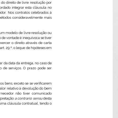
do direito de livre resolução por
ordado integrar esta cláusula no
idor. Nos contratos celebrados à
 métodos consideravelmente mais
 um modelo de livre resolução ou
 de vontade é inequívoca se tiver
rcer o direito através de carta
rt. 29.º, o leque de hipóteses em
ar da data da entrega, no caso de
o de serviços. O prazo pode ser
os bens, exceto se se verificarem
valor relativo à devolução do bem
ornecedor não tiver comunicado
rpretação
a contrario sensu
desta
uma cláusula contratual, tendo o