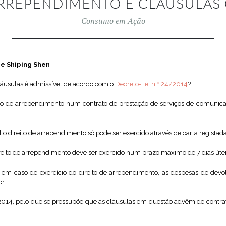
ARREPENDIMENTO E CLÁUSULAS
Consumo em Ação
 e Shiping Shen
láusulas é admissível de acordo com o
Decreto-Lei n.º 24/2014
?
ito de arrependimento num contrato de prestação de serviços de comunic
 o direito de arrependimento só pode ser exercido através de carta registad
ireito de arrependimento deve ser exercido num prazo máximo de 7 dias útei
, em caso de exercício do direito de arrependimento, as despesas de dev
r.
014, pelo que se pressupõe que as cláusulas em questão advêm de contrato