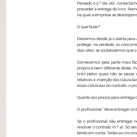
Passado o 5.º dia útil, contact
proceder à entrega do livro. Re
na qual a empresa se desresponsa
O que fazer?
Deixemos desde já o alerta para
protege, na verdade, os concorre
dias úteis, se soubéssemos que o
Comecemos pela parte mais fáci
próprio e bem diferente deste, 
links pelos quais não se passa 
relativas à inserção das cláusulas
essas cláusulas do contrato, o p
Quanto aos prazos para entrega d
O profissional “deve entregar os 
Se o profissional não entregar 
resolver o contrato (n.º 4). Só s
tendo em conta “todas as circuns