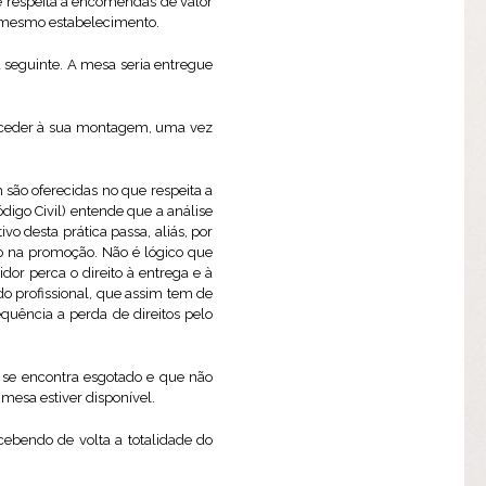
ue respeita a encomendas de valor
o mesmo estabelecimento.
 seguinte. A mesa seria entregue
proceder à sua montagem, uma vez
 são oferecidas no que respeita a
digo Civil) entende que a análise
o desta prática passa, aliás, por
do na promoção. Não é lógico que
or perca o direito à entrega e à
do profissional, que assim tem de
uência a perda de direitos pelo
 se encontra esgotado e que não
mesa estiver disponível.
cebendo de volta a totalidade do