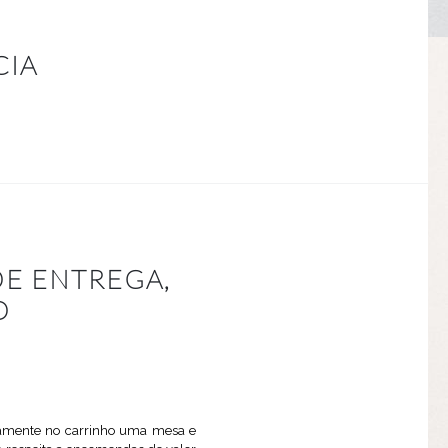
CIA
DE ENTREGA,
O
vamente no carrinho uma mesa e