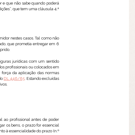
dor e que não sabe quando poderá
ições”, que tem uma cláusula 4.ª
midor nestes casos. Tal como não
ado, que prometia entregar em 6
prido.
iguras jurídicas com um sentido
os profissionais ou colocados em
or força da aplicação das normas
 do
DL 446/85
. Estando excluídas
ivos.
l ao profissional antes de poder
gar os bens, o prazo for essencial
to à essencialidade do prazo (n.º