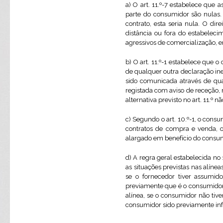
a) O art. 11.º-7 estabelece que 
parte do consumidor são nulas. 
contrato, esta seria nula. O di
distância ou fora do estabelec
agressivos de comercialização, 
b) O art. 11.º-1 estabelece que
de qualquer outra declaração ine
sido comunicada através de qua
registada com aviso de receção, 
alternativa previsto no art. 11.º 
c) Segundo o art. 10.º-1, o cons
contratos de compra e venda, o
alargado em benefício do consum
d) A regra geral estabelecida no
as situações previstas nas alíne
se o fornecedor tiver assumid
previamente que é o consumidor
alínea, se o consumidor não tiv
consumidor sido previamente info