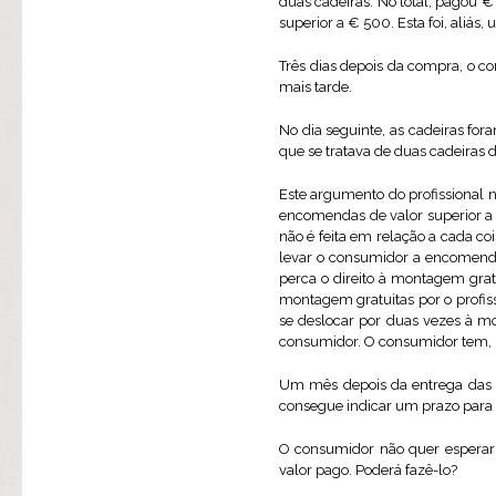
duas cadeiras. No total, pagou €
superior a € 500. Esta foi, ali
Três dias depois da compra, o c
mais tarde.
No dia seguinte, as cadeiras fo
que se tratava de duas cadeiras d
Este argumento do profissional n
encomendas de valor superior a €
não é feita em relação a cada co
levar o consumidor a encomendar
perca o direito à montagem grat
montagem gratuitas por o profiss
se deslocar por duas vezes à m
consumidor. O consumidor tem, po
Um mês depois da entrega das d
consegue indicar um prazo para a
O consumidor não quer esperar m
valor pago. Poderá fazê-lo?