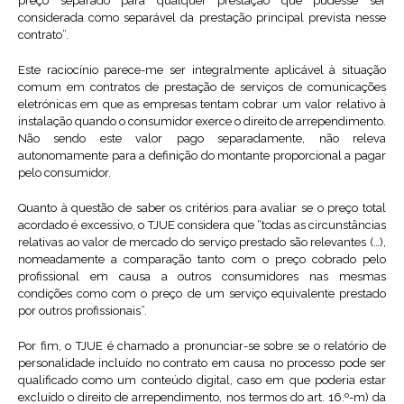
preço separado para qualquer prestação que pudesse ser
considerada como separável da prestação principal prevista nesse
contrato”.
Este raciocínio parece-me ser integralmente aplicável à situação
comum em contratos de prestação de serviços de comunicações
eletrónicas em que as empresas tentam cobrar um valor relativo à
instalação quando o consumidor exerce o direito de arrependimento.
Não sendo este valor pago separadamente, não releva
autonomamente para a definição do montante proporcional a pagar
pelo consumidor.
Quanto à questão de saber os critérios para avaliar se o preço total
acordado é excessivo, o TJUE considera que “todas as circunstâncias
relativas ao valor de mercado do serviço prestado são relevantes (…),
nomeadamente a comparação tanto com o preço cobrado pelo
profissional em causa a outros consumidores nas mesmas
condições como com o preço de um serviço equivalente prestado
por outros profissionais”.
Por fim, o TJUE é chamado a pronunciar-se sobre se o relatório de
personalidade incluído no contrato em causa no processo pode ser
qualificado como um conteúdo digital, caso em que poderia estar
excluído o direito de arrependimento, nos termos do art. 16.º-m) da