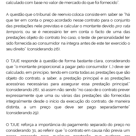
calculado com base no valor de mercado do que foi fornecido”.
A questão que o tribunal de reenvio coloca consiste em saber se “há
que ter em conta o preço acordado nesse contrato para o conjunto
das prestações nele previstas e calcular o montante devido
pro rata
temporis,
ou se é necessário ter em conta o facto de uma das
prestações objeto do contrato [no caso, o teste de personalidade] ter
sido fornecida ao consumidor na íntegra antes de este ter exercido o
seu direito” (considerando 26).
O TJUE responde à questão de forma bastante clara, considerando
que “o montante proporcional a pagar pelo consumidor (…) deve ser
calculado, em princípio, tendo em conta todas as prestações que são
objeto do contrato, a saber, a prestação principal e as prestações
acessórias necessárias para assegurar essa prestação principal”
(considerando 28), só assim não sendo “no caso de o contrato prever
expressamente que uma ou várias das prestações são fornecidas
integralmente desde o início da execução do contrato, de maneira
distinta, a um preço que deve ser pago separadamente”
(considerando 29).
O TJUE reforça a importância do pagamento separado do preço no
considerando 31, ao referir que “o contrato em causa não previa um