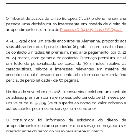
O Tribunal de Justiça da União Europeia (TJUE) proferiu na semana
passada uma decisão muito interessante em matéria de direito de
arrependimento, no âmbito do
Processo C-641/19 (caso
PE Digital
)
.
A PE Digital gere um site de encontros na Alemanha, propondo aos
seus utilizadores dois tipos de adesão: (i) gratuita, com possibilidades
de contacto limitadas; (ii) premium, mediante pagamento, por 6, 12
ou 24 meses, com garantia de contacto. O serviço premium inclui
um teste de personalidade de cerca de 30 minutos, relativo às
características, hábitos e interesses relevantes em matéria de
encontro, o qual é enviado ao cliente sob a forma de um «relatório
pericial de personalidade» de 50 páginas.
No dia 4 de novembro de 2018, o consumidor celebrou um contrato
de adesão premium com a empresa, pelo período de 12 meses, por
um valor de € 523,95 (valor superior ao dobro do valor cobrado a
outros clientes pelo mesmo serviço no mesmo ano).
O consumidor foi informado da existência do direito de
arrependimento e declarou pretender que o serviço começasse a ser
prestado antes do termo do prazo para arrependimento.