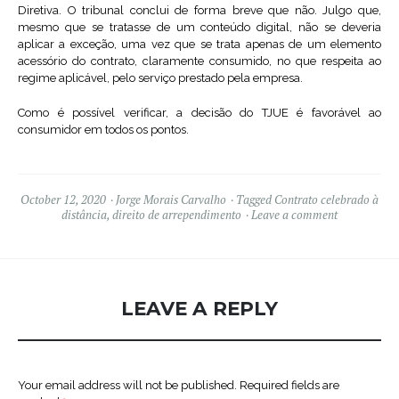
Diretiva. O tribunal conclui de forma breve que não. Julgo que,
mesmo que se tratasse de um conteúdo digital, não se deveria
aplicar a exceção, uma vez que se trata apenas de um elemento
acessório do contrato, claramente consumido, no que respeita ao
regime aplicável, pelo serviço prestado pela empresa.
Como é possível verificar, a decisão do TJUE é favorável ao
consumidor em todos os pontos.
October 12, 2020
Jorge Morais Carvalho
Tagged
Contrato celebrado à
distância
,
direito de arrependimento
Leave a comment
LEAVE A REPLY
Your email address will not be published.
Required fields are