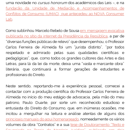
uma novidade no
cursus honorum
dos académicos das Leis –, e na
fundação da Unidade de Mediação e Acompanhamentos de
Conflitos de Consumo (UMAC), que antecedeu ao NOVA Consumer
Lab
.
Como sublinhou Marcelo Rebelo de Sousa
em mensagem evocativa
publicada no sítio da internet da Presidência da República
, a par de
“diversas funções públicas de relevo” que desempenhou, o Professor
Carlos Ferreira de Almeida foi um “jurista distinto”, “por todos
respeitado e admirado pelas suas qualidades científicas e
pedagógicas”, que, como todos os grandes cultores das Artes e das
Letras, para lá da lei da morte, deixa uma “vasta e marcante obra”
literária, que continuará a formar gerações de estudantes e
profissionais do Direito.
Neste sentido, reportando-me à experiência pessoal, comecei a
contactar com a produção científica do Professor Carlos Ferreira de
Almeida no início do meu estágio de advocacia, pela mão do meu
patrono, Paulo Duarte, por sorte um reconhecido estudioso e
entusiasta do Direito do Consumo, que, em inúmeras ocasiões, me
incitou a mergulhar na leitura e análise atentas de alguns dos
principais manuais do aqui homenageado
, nomeadamente os vários
volumes da obra “Contratos” e a sua
tese de Doutoramento “Texto e