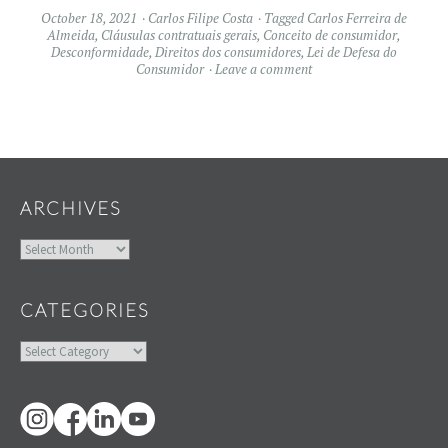
October 18, 2021
Carlos Filipe Costa
Tagged
Carlos Ferreira de
Almeida
,
Cláusulas contratuais gerais
,
Conceito de consumidor
,
Desconformidade
,
Direitos dos consumidores
,
Lei de Defesa do
Consumidor
Leave a comment
Widgets
ARCHIVES
Archives
CATEGORIES
Categories