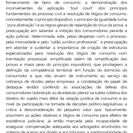
fornecimento de bens de consumo; a demonstração dos
inconvenientes da aplicação “tout court” dos princípios
fundamentais do processo civil à resolução de litígios de consumo,
concretamente, o princípio dispositivo, o princípio da igualdade (uma
“pura abstração”) e as regras gerais de repartição do ónus da prova; a
preocupação em salientar a inibição dos consumidores perante a
ação judicial, determinada, esta, pelas despesas com o processo,
pela morosidade e pelo “calão jurídico profissional”; a preocupação
em abordar e sustentar a importância de criação de estruturas
especializadas para resolução dos litígios de consumo com
tramitação processual simplificada (além de simplificação das
provas e maior peso do princípio inquisitório), que privilegiem a
definição da competência territorial em função do domicílio do
consumidor e que não sirvam de instrumento ao serviço da
cobrança de dívidas pelas empresas; a constatação do papel de
destaque (então) conferido às associações de defesa dos
consumidores (sobretudo as de estatuto pleno) na tutela coletiva dos
direitos do sujeito mais débil da relação jurídica de consumo e ao
nível da participação na tomada de decisões político-legislativas; a
crítica à desconsideração do pequeno valor que, tipicamente,
assumem as ações relativas a litígios de consumo para efeitos de
assistência judiciária, já então marcada pela incapacidade de
assegurar compensação adequada aos advogados envolvidos no
sistema de acesso aos direito e aos tribunais; a inadmissibilidade do