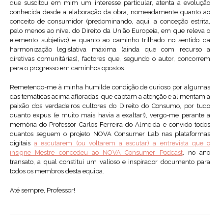
que suscitou em mim um interesse particular, atenta a evolução
conhecida desde a elaboração da obra, nomeadamente quanto ao
conceito de consumidor (predominando, aqui, a conceção estrita,
pelo menos ao nível do Direito da União Europeia, em que releva o
elemento subjetivo) e quanto ao caminho trilhado no sentido da
harmonização legislativa máxima (ainda que com recurso a
diretivas comunitárias), factores que, segundo o autor, concorrem
para o progresso em caminhos opostos.
Remetendo-me à minha humilde condição de curioso por algumas
das temáticas acima afloradas, que captam a atenção e alimentam a
paixão dos verdadeiros cultores do Direito do Consumo, por tudo
quanto expus (e muito mais havia a exaltar!), vergo-me perante a
memória do Professor Carlos Ferreira do Almeida e convido todos
quantos seguem o projeto NOVA Consumer Lab nas plataformas
digitais
a escutarem (ou voltarem a escutar) a entrevista que o
insigne Mestre concedeu ao NOVA Consumer Podcast
, no ano
transato, a qual constitui um valioso e inspirador documento para
todos os membros desta equipa.
Até sempre, Professor!