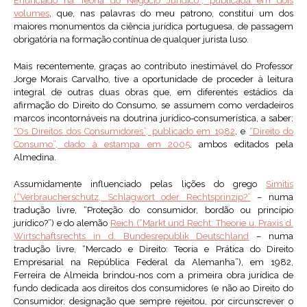
Enunciado na Teoria do Negócio Jurídico”, publicada em dois
volumes
, que, nas palavras do meu patrono, constitui um dos
maiores monumentos da ciência jurídica portuguesa, de passagem
obrigatória na formação contínua de qualquer jurista luso.
Mais recentemente, graças ao contributo inestimável do Professor
Jorge Morais Carvalho, tive a oportunidade de proceder à leitura
integral de outras duas obras que, em diferentes estádios da
afirmação do Direito do Consumo, se assumem como verdadeiros
marcos incontornáveis na doutrina jurídico-consumerística, a saber:
“Os Direitos dos Consumidores”, publicado em 1982
, e
“Direito do
Consumo”, dado à estampa em 2005
, ambos editados pela
Almedina.
Assumidamente influenciado pelas lições do grego
Simitis
(“Verbraucherschutz, Schlagwort oder Rechtsprinzip?”
– numa
tradução livre, “Proteção do consumidor, bordão ou princípio
jurídico?”) e do alemão
Reich (“Markt und Recht: Theorie u. Praxis d.
Wirtschaftsrechts in d. Bundesrepublik Deutschland
– numa
tradução livre, “Mercado e Direito: Teoria e Prática do Direito
Empresarial na República Federal da Alemanha”), em 1982,
Ferreira de Almeida brindou-nos com a primeira obra jurídica de
fundo dedicada aos direitos dos consumidores (e não ao Direito do
Consumidor, designação que sempre rejeitou, por circunscrever o