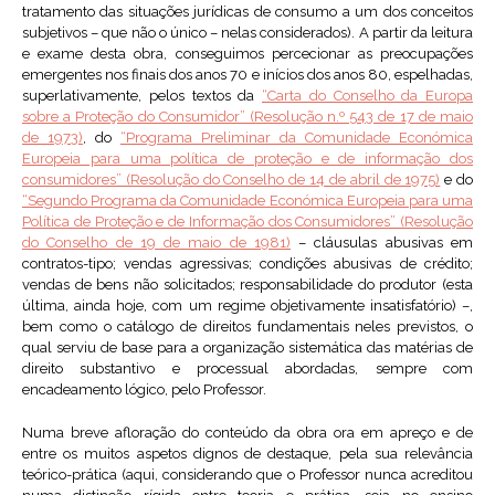
tratamento das situações jurídicas de consumo a um dos conceitos
subjetivos – que não o único – nelas considerados). A partir da leitura
e exame desta obra, conseguimos percecionar as preocupações
emergentes nos finais dos anos 70 e inícios dos anos 80, espelhadas,
superlativamente, pelos textos da
“Carta do Conselho da Europa
sobre a Proteção do Consumidor” (Resolução n.º 543 de 17 de maio
de 1973)
, do
“Programa Preliminar da Comunidade Económica
Europeia para uma política de proteção e de informação dos
consumidores” (Resolução do Conselho de 14 de abril de 1975)
e do
“Segundo Programa da Comunidade Económica Europeia para uma
Política de Proteção e de Informação dos Consumidores” (Resolução
do Conselho de 19 de maio de 1981)
– cláusulas abusivas em
contratos-tipo; vendas agressivas; condições abusivas de crédito;
vendas de bens não solicitados; responsabilidade do produtor (esta
última, ainda hoje, com um regime objetivamente insatisfatório) –,
bem como o catálogo de direitos fundamentais neles previstos, o
qual serviu de base para a organização sistemática das matérias de
direito substantivo e processual abordadas, sempre com
encadeamento lógico, pelo Professor.
Numa breve afloração do conteúdo da obra ora em apreço e de
entre os muitos aspetos dignos de destaque, pela sua relevância
teórico-prática (aqui, considerando que o Professor nunca acreditou