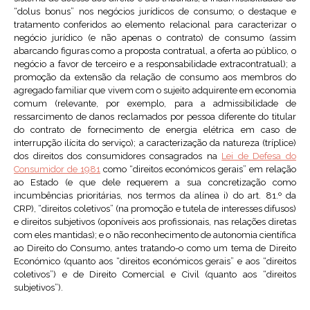
“dolus bonus” nos negócios jurídicos de consumo; o destaque e
tratamento conferidos ao elemento relacional para caracterizar o
negócio jurídico (e não apenas o contrato) de consumo (assim
abarcando figuras como a proposta contratual, a oferta ao público, o
negócio a favor de terceiro e a responsabilidade extracontratual); a
promoção da extensão da relação de consumo aos membros do
agregado familiar que vivem com o sujeito adquirente em economia
comum (relevante, por exemplo, para a admissibilidade de
ressarcimento de danos reclamados por pessoa diferente do titular
do contrato de fornecimento de energia elétrica em caso de
interrupção ilícita do serviço); a caracterização da natureza (tríplice)
dos direitos dos consumidores consagrados na
Lei de Defesa do
Consumidor de 1981
como “direitos económicos gerais” em relação
ao Estado (e que dele requerem a sua concretização como
incumbências prioritárias, nos termos da alínea i) do art. 81.º da
CRP), “direitos coletivos” (na promoção e tutela de interesses difusos)
e direitos subjetivos (oponíveis aos profissionais, nas relações diretas
com eles mantidas); e o não reconhecimento de autonomia científica
ao Direito do Consumo, antes tratando-o como um tema de Direito
Económico (quanto aos “direitos económicos gerais” e aos “direitos
coletivos”) e de Direito Comercial e Civil (quanto aos “direitos
subjetivos”).