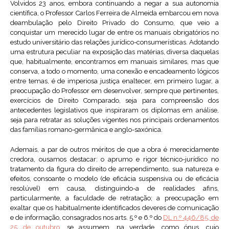
Volvidos 23 anos, embora continuando a negar a sua autonomia
científica, o Professor Carlos Ferreira de Almeida embarcou em nova
deambulação pelo Direito Privado do Consumo, que veio a
conquistar um merecido lugar de entre os manuais obrigatórios no
estudo universitário das relações jurídico-consumerísticas. Adotando
uma estrutura peculiar na exposição das matérias, diversa daquelas
que, habitualmente, encontramos em manuais similares, mas que
conserva, a todo o momento, uma conexão e encadeamento lógicos
entre temas, é de imperiosa justiça enaltecer, em primeiro lugar, a
preocupação do Professor em desenvolver, sempre que pertinentes,
exercícios de Direito Comparado, seja para compreensão dos
antecedentes legislativos que inspiraram os diplomas em análise,
seja para retratar as soluções vigentes nos principais ordenamentos
das famílias romano-germânica e anglo-saxónica.
Ademais, a par de outros méritos de que a obra é merecidamente
credora, ousamos destacar: o aprumo e rigor técnico-jurídico no
tratamento da figura do direito de arrependimento, sua natureza e
efeitos, consoante o modelo (de eficácia suspensiva ou de eficácia
resolúvel) em causa, distinguindo-a de realidades afins,
particularmente, a faculdade de retratação; a preocupação em
exaltar que os habitualmente identificados deveres de comunicação
e de informação, consagrados nos arts. 5.º e 6.º do
DL n.º 446/85, de
25 de outubro
, se assumem, na verdade, como ónus, cujo