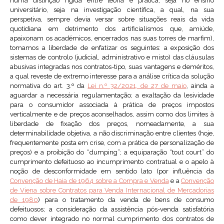
numa distinção rígida entre teoria e prática, seja no ensino
universitário, seja na investigação científica, a qual, na sua
perspetiva, sempre devia versar sobre situações reais da vida
quotidiana em detrimento dos artificialismos que, amiúde,
apaixonam os académicos, encerrados nas suas torres de marfim),
tomamos a liberdade de enfatizar os seguintes: a exposição dos
sistemas de controlo (judicial, administrativo e misto) das cláusulas
abusivas integradas nos contratos-tipo, suas vantagens e deméritos,
a qual reveste de extremo interesse para a análise crítica da solução
normativa do art. 3.º da
Lei n.º 32/2021, de 27 de maio
, ainda a
aguardar a necessária regulamentação; a exaltação da lesividade
para o consumidor associada à prática de preços impostos
verticalmente e de preços aconselhados, assim como dos limites à
liberdade de fixação dos preços, nomeadamente, a sua
determinabilidade objetiva, a não discriminação entre clientes (hoje,
frequentemente posta em crise, com a prática de personalização de
preços) e a proibição do “dumping”; a equiparação “tout court” do
cumprimento defeituoso ao incumprimento contratual e o apelo à
noção de desconformidade em sentido lato (por influência da
Convenção de Haia de 1964 sobre a Compra e Venda
e a
Convenção
de Viena sobre Contratos para Venda Internacional de Mercadorias
de 1980
) para o tratamento da venda de bens de consumo
defeituosos; a consideração da assistência pós-venda satisfatória
como dever integrado no normal cumprimento dos contratos de