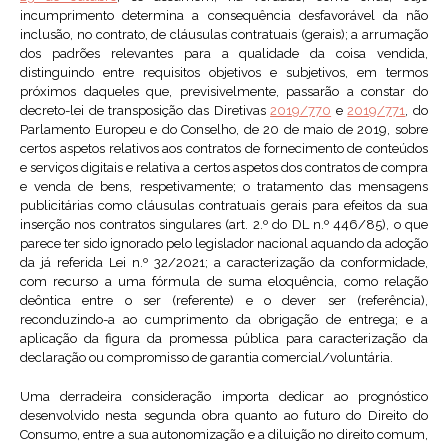
incumprimento determina a consequência desfavorável da não
inclusão, no contrato, de cláusulas contratuais (gerais); a arrumação
dos padrões relevantes para a qualidade da coisa vendida,
distinguindo entre requisitos objetivos e subjetivos, em termos
próximos daqueles que, previsivelmente, passarão a constar do
decreto-lei de transposição das Diretivas
2019/770
e
2019/771
, do
Parlamento Europeu e do Conselho, de 20 de maio de 2019, sobre
certos aspetos relativos aos contratos de fornecimento de conteúdos
e serviços digitais e relativa a certos aspetos dos contratos de compra
e venda de bens, respetivamente; o tratamento das mensagens
publicitárias como cláusulas contratuais gerais para efeitos da sua
inserção nos contratos singulares (art. 2.º do DL n.º 446/85), o que
parece ter sido ignorado pelo legislador nacional aquando da adoção
da já referida Lei n.º 32/2021; a caracterização da conformidade,
com recurso a uma fórmula de suma eloquência, como relação
deôntica entre o ser (referente) e o dever ser (referência),
reconduzindo-a ao cumprimento da obrigação de entrega; e a
aplicação da figura da promessa pública para caracterização da
declaração ou compromisso de garantia comercial/voluntária.
Uma derradeira consideração importa dedicar ao prognóstico
desenvolvido nesta segunda obra quanto ao futuro do Direito do
Consumo, entre a sua autonomização e a diluição no direito comum,