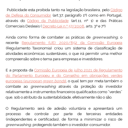
Publicidade esta proibida tanto na legislação brasileira, pelo
Código
de Defesa do Consumidor
(art.37, parágrafo 1º) como em Portugal,
através do
Código da Publicidade
(art.11, nº 1) e das Práticas
Comerciais Desleais (
Decreto-Lei n.º 57/2008
, arts. 3º e 7º)
Ainda como forma de combater as práticas de
greenwashing
, o
recente
Regulamento (UE) 2020/852 da Comissão Europeia
(Regulamento Taxonomia) criou um sistema de classificação de
atividades econômicas sustentáveis, o que irá permitir uma melhor
compreensão sobre o tema para empresas e investidores.
E a proposta da
Comissão Europeia de julho 2021 de Regulamento
do Parlamento Europeu e do Conselho em obrigações verdes
europeias (
european green bonds
)
, o qual tem por meta também o
combate ao
greenwashing
através da proteção do investidor
relativamente a instrumentos financeiros qualificados como “verdes”
que, sob o atributo da sustentabilidade, efetivamente não o são.
O Regulamento será de adesão voluntária e apresentará um
processo de controle por parte de terceiras entidades
(independentes e certificadas), de forma a minimizar o risco de
greenwashing
, protegendo também o investidor-consumidor.