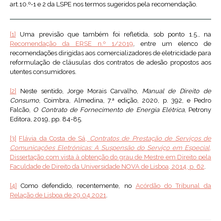
art.10.º-1 e 2 da LSPE nos termos sugeridos pela recomendação.
[1]
Uma previsão que também foi refletida, sob ponto 1.5., na
Recomendação da ERSE n.º 1/2019
, entre um elenco de
recomendações dirigidas aos comercializadores de eletricidade para
reformulação de cláusulas dos contratos de adesão propostos aos
utentes consumidores.
[2]
Neste sentido, Jorge Morais Carvalho,
Manual de Direito de
Consumo
, Coimbra, Almedina, 7.ª edição, 2020, p. 392, e Pedro
Falcão,
O Contrato de Fornecimento de Energia Elétrica
, Petrony
Editora, 2019, pp. 84-85.
[3]
Flávia da Costa de Sá,
Contratos de Prestação de Serviços de
Comunicações Eletrónicas: A Suspensão do Serviço em Especial
,
Dissertação com vista à obtenção do grau de Mestre em Direito pela
Faculdade de Direito da Universidade NOVA de Lisboa, 2014, p. 62
.
[4]
Como defendido, recentemente, no
Acórdão do Tribunal da
Relação de Lisboa de 29.04.2021
.