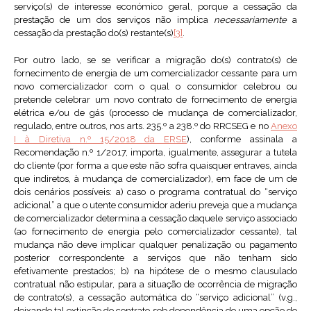
serviço(s) de interesse económico geral, porque a cessação da
prestação de um dos serviços não implica
necessariamente
a
cessação da prestação do(s) restante(s)
[3]
.
Por outro lado, se se verificar a migração do(s) contrato(s) de
fornecimento de energia de um comercializador cessante para um
novo comercializador com o qual o consumidor celebrou ou
pretende celebrar um novo contrato de fornecimento de energia
elétrica e/ou de gás (processo de mudança de comercializador,
regulado, entre outros, nos arts. 235.º a 238.º do RRCSEG e no
Anexo
I à Diretiva n.º 15/2018 da ERSE
), conforme assinala a
Recomendação n.º 1/2017, importa, igualmente, assegurar a tutela
do cliente (por forma a que este não sofra quaisquer entraves, ainda
que indiretos, à mudança de comercializador), em face de um de
dois cenários possíveis: a) caso o programa contratual do “serviço
adicional” a que o utente consumidor aderiu preveja que a mudança
de comercializador determina a cessação daquele serviço associado
(ao fornecimento de energia pelo comercializador cessante), tal
mudança não deve implicar qualquer penalização ou pagamento
posterior correspondente a serviços que não tenham sido
efetivamente prestados; b) na hipótese de o mesmo clausulado
contratual não estipular, para a situação de ocorrência de migração
de contrato(s), a cessação automática do “serviço adicional” (v.g.,
deixando tal extinção do contrato sob dependência de uma opção do