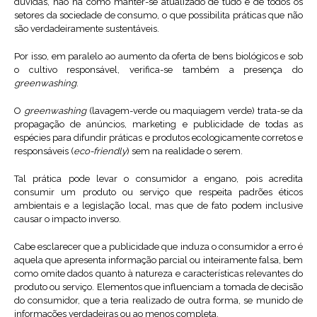
dúvidas, não há como manter-se atualizado de tudo e de todos os
setores da sociedade de consumo, o que possibilita práticas que não
são verdadeiramente sustentáveis.
Por isso, em paralelo ao aumento da oferta de bens biológicos e sob
o cultivo responsável, verifica-se também a presença do
greenwashing
.
O
greenwashing
(lavagem-verde ou maquiagem verde) trata-se da
propagação de anúncios, marketing e publicidade de todas as
espécies para difundir práticas e produtos ecologicamente corretos e
responsáveis (
eco-friendly
) sem na realidade o serem.
Tal prática pode levar o consumidor a engano, pois acredita
consumir um produto ou serviço que respeita padrões éticos
ambientais e a legislação local, mas que de fato podem inclusive
causar o impacto inverso.
Cabe esclarecer que a publicidade que induza o consumidor a erro é
aquela que apresenta informação parcial ou inteiramente falsa, bem
como omite dados quanto à natureza e características relevantes do
produto ou serviço. Elementos que influenciam a tomada de decisão
do consumidor, que a teria realizado de outra forma, se munido de
informações verdadeiras ou ao menos completa.