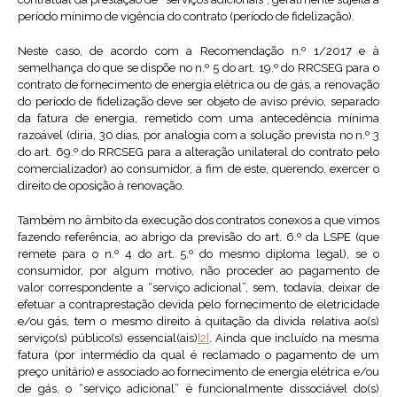
período mínimo de vigência do contrato (período de fidelização).
Neste caso, de acordo com a Recomendação n.º 1/2017 e à
semelhança do que se dispõe no n.º 5 do art. 19.º do RRCSEG para o
contrato de fornecimento de energia elétrica ou de gás, a renovação
do período de fidelização deve ser objeto de aviso prévio, separado
da fatura de energia, remetido com uma antecedência mínima
razoável (diria, 30 dias, por analogia com a solução prevista no n.º 3
do art. 69.º do RRCSEG para a alteração unilateral do contrato pelo
comercializador) ao consumidor, a fim de este, querendo, exercer o
direito de oposição à renovação.
Também no âmbito da execução dos contratos conexos a que vimos
fazendo referência, ao abrigo da previsão do art. 6.º da LSPE (que
remete para o n.º 4 do art. 5.º do mesmo diploma legal), se o
consumidor, por algum motivo, não proceder ao pagamento de
valor correspondente a “serviço adicional”, sem, todavia, deixar de
efetuar a contraprestação devida pelo fornecimento de eletricidade
e/ou gás, tem o mesmo direito à quitação da divida relativa ao(s)
serviço(s) público(s) essencial(ais)
[2]
. Ainda que incluído na mesma
fatura (por intermédio da qual é reclamado o pagamento de um
preço unitário) e associado ao fornecimento de energia elétrica e/ou
de gás, o “serviço adicional” é funcionalmente dissociável do(s)