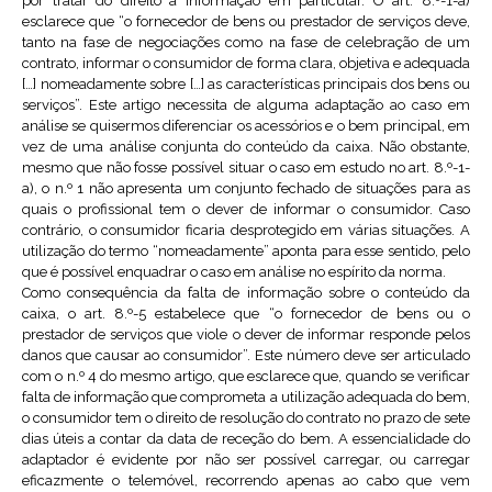
por tratar do direito à informação em particular. O art. 8.º-1-a)
esclarece que “o fornecedor de bens ou prestador de serviços deve,
tanto na fase de negociações como na fase de celebração de um
contrato, informar o consumidor de forma clara, objetiva e adequada
[…] nomeadamente sobre […] as características principais dos bens ou
serviços”. Este artigo necessita de alguma adaptação ao caso em
análise se quisermos diferenciar os acessórios e o bem principal, em
vez de uma análise conjunta do conteúdo da caixa. Não obstante,
mesmo que não fosse possível situar o caso em estudo no art. 8.º-1-
a), o n.º 1 não apresenta um conjunto fechado de situações para as
quais o profissional tem o dever de informar o consumidor. Caso
contrário, o consumidor ficaria desprotegido em várias situações. A
utilização do termo “nomeadamente” aponta para esse sentido, pelo
que é possível enquadrar o caso em análise no espírito da norma.
Como consequência da falta de informação sobre o conteúdo da
caixa, o art. 8.º-5 estabelece que “o fornecedor de bens ou o
prestador de serviços que viole o dever de informar responde pelos
danos que causar ao consumidor”. Este número deve ser articulado
com o n.º 4 do mesmo artigo, que esclarece que, quando se verificar
falta de informação que comprometa a utilização adequada do bem,
o consumidor tem o direito de resolução do contrato no prazo de sete
dias úteis a contar da data de receção do bem. A essencialidade do
adaptador é evidente por não ser possível carregar, ou carregar
eficazmente o telemóvel, recorrendo apenas ao cabo que vem