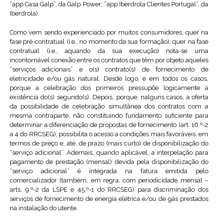
“app Casa Galp”, da Galp Power; “app Iberdrola Clientes Portugal”, da
Iberdrola).
Como vem sendo experienciado por muitos consumidores, quer na
fase pré-contratual (i.e., no momento da sua formação), quer na fase
contratual (i.e., aquando da sua execução) nota-se uma
incontornável conexão entre os contratos que têm por objeto aqueles
“serviços adicionais” e o(s) contrato(s) de fornecimento de
eletricidade e/ou gás natural. Desde logo, e em todos os casos,
porque a celebração dos primeiros pressupõe logicamente a
existência do(s) segundo(s). Depois, porque, nalguns casos, a oferta
da possibilidade de celebração simultânea dos contratos com a
mesma contraparte, não constituindo fundamento suficiente para
determinar a diferenciação de propostas de fornecimento (art. 16.º-2
a 4 do RRCSEG), possibilita o acesso a condições mais favoráveis, em
termos de preço e, até, de prazo (mais curto) de disponibilização do
“serviço adicional”. Ademais, quando aplicável, a interpelação para
pagamento de prestação (mensal) devida pela disponibilização do
“serviço adicional” é integrada na fatura emitida pelo
comercializador (também, em regra, com periodicidade mensal –
arts. 9.º-2 da LSPE e 45.º-1 do RRCSEG) para discriminação dos
serviços de fornecimento de energia elétrica e/ou de gás prestados
na instalação do utente.