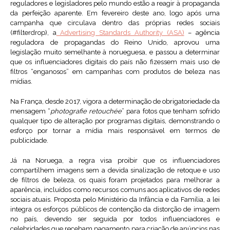
reguladores e legisladores pelo mundo estão a reagir à propaganda
da perfeição aparente. Em fevereiro deste ano, logo após uma
campanha que circulava dentro das próprias redes sociais
(#filterdrop), a
Advertising Standards Authority (ASA)
– agência
reguladora de propagandas do Reino Unido, aprovou uma
legislação muito semelhante à norueguesa, e passou a determinar
que os influenciadores digitais do país não fizessem mais uso de
filtros “enganosos” em campanhas com produtos de beleza nas
mídias.
Na França, desde 2017, vigora a determinação de obrigatoriedade da
mensagem “
photografie retouchée
” para fotos que tenham sofrido
qualquer tipo de alteração por programas digitais, demonstrando o
esforço por tornar a mídia mais responsável em termos de
publicidade.
Já na Noruega, a regra visa proibir que os influenciadores
compartilhem imagens sem a devida sinalização de retoque e uso
de filtros de beleza, os quais foram projetados para melhorar a
aparência, incluídos como recursos comuns aos aplicativos de redes
sociais atuais. Proposta pelo Ministério da Infância e da Família, a lei
integra os esforços públicos de contenção da distorção de imagem
no país, devendo ser seguida por todos influenciadores e
celebridades que recebam pagamento para criação de anúncios nas