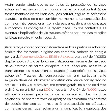
Assim sendo, ainda que os contratos de prestação de “serviços
adicionais” não se confundam juridicamente com o(s) contrato(s) de
fornecimento de eletricidade e/ou gás natural, afigura-se necessário
acautelar o risco de o consumidor, no momento da conclusão dos
contratos, não percecionar, com clareza, a existência de contratos
autónomos, as condições que regem cada um dos contratos e as
eventuais implicações de vicissitudes sofridas por uma das relações
jurídicas no outro vínculo negocial.
Para tanto, e conferindo obrigatoriedade às boas práticas a adotar no
âmbito dos mercados, dirigidas aos comercializadores de energia
por via da
Recomendação da ERSE n.º 1/2017
, o art. 17.º do RRCSEG
dispõe, sob o n.º 1, que “[o] comercializador em regime de mercado
deve informar, de forma completa, clara, adequada, acessível e
transparente, os seus clientes quanto à subscrição de serviços
adicionais”. Trata-se da consagração de um particularmente
exigente dever de informação (constitucionalmente consagrado no
art.º 60.º-1 da CRP e previsto, em termos gerais, no plano do direito
ordinário, no art. 8.º-1 da
LDC
e nos arts. 5.º e 6.º do
RJCCG
, estes
últimos aplicáveis pelo facto de a subscrição dos “serviços
adicionais” se operar através da aposição da assinatura em contrato
de adesão formado com recurso à predisposição de cláusulas
contratuais gerais), que reclama uma identificação inequívoca dos