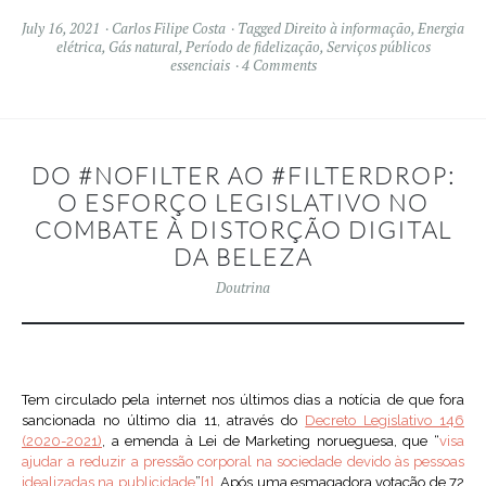
July 16, 2021
Carlos Filipe Costa
Tagged
Direito à informação
,
Energia
elétrica
,
Gás natural
,
Período de fidelização
,
Serviços públicos
essenciais
4 Comments
DO #NOFILTER AO #FILTERDROP:
O ESFORÇO LEGISLATIVO NO
COMBATE À DISTORÇÃO DIGITAL
DA BELEZA
Doutrina
Tem circulado pela internet nos últimos dias a notícia de que fora
sancionada no último dia 11, através do
Decreto Legislativo 146
(2020-2021)
, a emenda à Lei de Marketing norueguesa, que “
visa
ajudar a reduzir a pressão corporal na sociedade devido às pessoas
idealizadas na publicidade
”
[1]
. Após uma esmagadora votação de 72