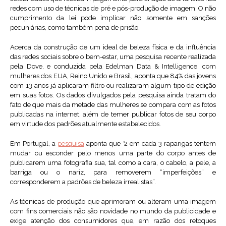
redes com uso de técnicas de pré e pós-produção de imagem. O não
cumprimento da lei pode implicar não somente em sanções
pecuniárias, como também pena de prisão.
Acerca da construção de um ideal de beleza física e da influência
das redes sociais sobre o bem-estar, uma pesquisa recente realizada
pela Dove, e conduzida pela Edelman Data & Intelligence, com
mulheres dos EUA, Reino Unido e Brasil, aponta que 84% das jovens
com 13 anos já aplicaram filtro ou realizaram algum tipo de edição
em suas fotos. Os dados divulgados pela pesquisa ainda tratam do
fato de que mais da metade das mulheres se compara com as fotos
publicadas na internet, além de temer publicar fotos de seu corpo
em virtude dos padrões atualmente estabelecidos.
Em Portugal, a
pesquisa
aponta que
“
2 em cada 3 raparigas tentem
mudar ou esconder pelo menos uma parte do corpo antes de
publicarem uma fotografia sua, tal como a cara, o cabelo, a pele, a
barriga ou o nariz, para removerem “imperfeições” e
corresponderem a padrões de beleza irrealistas”.
As técnicas de produção que aprimoram ou alteram uma imagem
com fins comerciais não são novidade no mundo da publicidade e
exige atenção dos consumidores que, em razão dos retoques