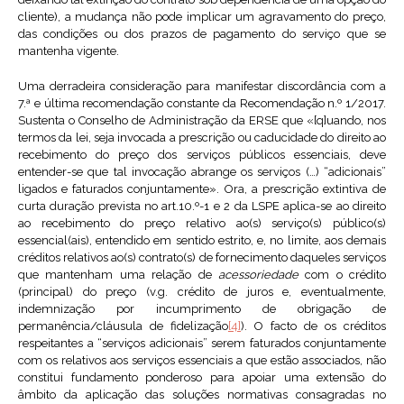
cliente), a mudança não pode implicar um agravamento do preço,
das condições ou dos prazos de pagamento do serviço que se
mantenha vigente.
Uma derradeira consideração para manifestar discordância com a
7.ª e última recomendação constante da Recomendação n.º 1/2017.
Sustenta o Conselho de Administração da ERSE que «[q]uando, nos
termos da lei, seja invocada a prescrição ou caducidade do direito ao
recebimento do preço dos serviços públicos essenciais, deve
entender-se que tal invocação abrange os serviços (…) “adicionais”
ligados e faturados conjuntamente». Ora, a prescrição extintiva de
curta duração prevista no art.10.º-1 e 2 da LSPE aplica-se ao direito
ao recebimento do preço relativo ao(s) serviço(s) público(s)
essencial(ais), entendido em sentido estrito, e, no limite, aos demais
créditos relativos ao(s) contrato(s) de fornecimento daqueles serviços
que mantenham uma relação de
acessoriedade
com o crédito
(principal) do preço (v.g. crédito de juros e, eventualmente,
indemnização por incumprimento de obrigação de
permanência/cláusula de fidelização
[4]
). O facto de os créditos
respeitantes a “serviços adicionais” serem faturados conjuntamente
com os relativos aos serviços essenciais a que estão associados, não
constitui fundamento ponderoso para apoiar uma extensão do
âmbito da aplicação das soluções normativas consagradas no