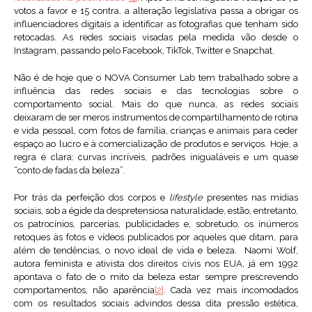
votos a favor e 15 contra, a alteração legislativa passa a obrigar os
influenciadores digitais a identificar as fotografias que tenham sido
retocadas. As redes sociais visadas pela medida vão desde o
Instagram, passando pelo Facebook, TikTok, Twitter e Snapchat.
Não é de hoje que o NOVA Consumer Lab tem trabalhado sobre a
influência das redes sociais e das tecnologias sobre o
comportamento social. Mais do que nunca, as redes sociais
deixaram de ser meros instrumentos de compartilhamento de rotina
e vida pessoal, com fotos de família, crianças e animais para ceder
espaço ao lucro e à comercialização de produtos e serviços. Hoje, a
regra é clara: curvas incríveis, padrões inigualáveis e um quase
“conto de fadas da beleza”.
Por trás da perfeição dos corpos e
lifestyle
presentes nas mídias
sociais, sob a égide da despretensiosa naturalidade, estão, entretanto,
os patrocínios, parcerias, publicidades e, sobretudo, os inúmeros
retoques às fotos e vídeos publicados por aqueles que ditam, para
além de tendências, o novo ideal de vida e beleza. Naomi Wolf,
autora feminista e ativista dos direitos civis nos EUA, já em 1992
apontava o fato de o mito da beleza estar sempre prescrevendo
comportamentos, não aparência
[2]
. Cada vez mais incomodados
com os resultados sociais advindos dessa dita pressão estética,