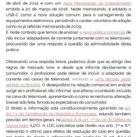
de abril de 2014 e com um
novo Memorando de Entendimento
emitido a 20 de março de 2018. Neste memorando, é adotado o
USB-C como a nova solução comum para o carregamento de
equipamentos eletrónicos, persistindo o caráter voluntário de adoção
como no já referido memorando de 2009.
É neste contexto que temos de analisar
a nova prática comercial
de
não incluir adaptadores de corrente juntamente com os telemóveis,
procurando dar uma resposta à questão da admissibilidade desta
prática.
Oferecendo uma resposta breve, podemos dizer que ao abrigo das
regras de mercado livre, e desde que informe devidamente o
consumidor, o profissional pode deixar de incluir o adaptador de
corrente nas caixas de telemóvel
, existindo já
uma decisão neste
sentido no Brasil
[1]
. O desequilíbrio na relação comercial em análise
surge se o profissional não informar que alterou o conteúdo incluído
na caixa do telemóvel, apresentando-o como se nenhuma alteração
tivesse sido feita, ferindo as expectativas do consumidor.
O direito à informação está constitucionalmente garantido no
art.
60.º-1 da Constituição da República Portuguesa
, estando também
previsto, em termos gerais, na
alínea d) do art. 3.º da Lei de Defesa do
Consumidor
(LDC). A LDC concretiza este direito nos arts. 7.º e 8.º,
relevando o último para efeitos de resolução do caso em questão,