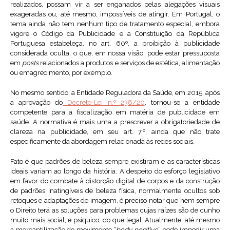
realizados, possam vir a ser enganados pelas alegações visuais
exageradas ou, até mesmo, impossíveis de atingir. Em Portugal, o
tema ainda não tem nenhum tipo de tratamento especial, embora
vigore o Código da Publicidade e a Constituição da República
Portuguesa estabeleça, no art. 60º, a proibição à publicidade
considerada oculta, o que, em nossa visão, pode estar pressuposta
em
posts
relacionados a produtos e serviços de estética, alimentação
ou emagrecimento, por exemplo.
No mesmo sentido, a Entidade Reguladora da Saúde, em 2015, após
a aprovação do
Decreto-Lei n.º 238/20
, tornou-se a entidade
competente para a fiscalização em matéria de publicidade em
saúde. A normativa é mais uma a prescrever a obrigatoriedade de
clareza na publicidade, em seu art. 7.º, ainda que não trate
especificamente da abordagem relacionada às redes sociais.
Fato é que padrões de beleza sempre existiram e as características
ideais variam ao longo da história. A despeito do esforço legislativo
em favor do combate à distorção digital de corpos e da construção
de padrões inatingíveis de beleza física, normalmente ocultos sob
retoques e adaptações de imagem, é preciso notar que nem sempre
o Direito terá as soluções para problemas cujas raízes são de cunho
muito mais social, e psíquico, do que legal. Atualmente, até mesmo
a mercantilização do movimento “
body positive
” pode impedir uma