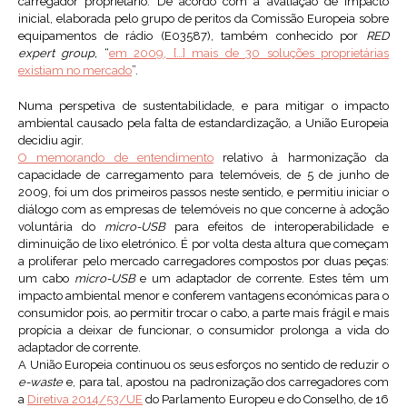
carregador proprietário. De acordo com a avaliação de impacto
inicial, elaborada pelo grupo de peritos da Comissão Europeia sobre
equipamentos de rádio (E03587), também conhecido por
RED
expert group,
“
em 2009, […] mais de 30 soluções proprietárias
existiam no mercado
”.
Numa perspetiva de sustentabilidade, e para mitigar o impacto
ambiental causado pela falta de estandardização, a União Europeia
decidiu agir.
O memorando de entendimento
relativo à harmonização da
capacidade de carregamento para telemóveis, de 5 de junho de
2009, foi um dos primeiros passos neste sentido, e permitiu iniciar o
diálogo com as empresas de telemóveis no que concerne à adoção
voluntária do
micro-USB
para efeitos de interoperabilidade e
diminuição de lixo eletrónico. É por volta desta altura que começam
a proliferar pelo mercado carregadores compostos por duas peças:
um cabo
micro-USB
e um adaptador de corrente. Estes têm um
impacto ambiental menor e conferem vantagens económicas para o
consumidor pois, ao permitir trocar o cabo, a parte mais frágil e mais
propícia a deixar de funcionar, o consumidor prolonga a vida do
adaptador de corrente.
A União Europeia continuou os seus esforços no sentido de reduzir o
e-waste
e, para tal, apostou na padronização dos carregadores com
a
Diretiva 2014/53/UE
do Parlamento Europeu e do Conselho, de 16