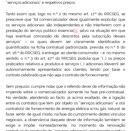
“serviços adicionais” e respetivos preços.
Tanto assim que, logo no n.º 2 do mesmo art. 17.º do RRCSEG, se
prescreve que “[o] comercializador deve igualmente explicitar que
os serviços adicionais são independentes e não interferem com a
prestação do serviço público essencial
[1]
, salvo na situação em que
haja eventual concessão de descontos pela subscrição desses
serviços” – os quais devem ser claramente identificados e
quantificados na ficha contratual padronizada, prevista no n.º 6 do
art. 16.º do RRCSEG, a entregar ao utente consumidor – e, no mesmo
sentido, o n.º 3 do art. 47.º do RRCSEG postula que “(…) os preços
praticados relativos a produtos e serviços (…) adicionais [devem] ser
autonomamente apresentados aos clientes, tendo por base o
contrato celebrado que não seja o contrato de fornecimento”.
Sem prejuízo, cumpre notar que o referido dever de informação não
impende sobre o comercializador somente na fase pré-contratual.
Na verdade, atendendo ao facto, já acima exaltado, de a ligação
entre os contratos que têm por objeto os “serviços adicionais” e o(s)
contrato(s) de fornecimento de energia elétrica e/ou gás natural se
fazer sentir, de igual modo, na fase do cumprimento destes vínculos
negociais, a observância daquele dever de informação também se
exige e impõe, nomeadamente, no momento da renovação
contratual da prestação de “serviços adicionais”, geralmente sujeita a