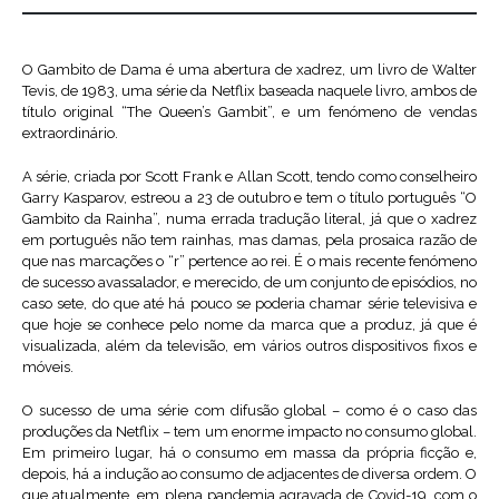
O Gambito de Dama é uma abertura de xadrez, um livro de Walter
Tevis, de 1983, uma série da Netflix baseada naquele livro, ambos de
título original “The Queen’s Gambit”, e um fenómeno de vendas
extraordinário.
A série, criada por Scott Frank e Allan Scott, tendo como conselheiro
Garry Kasparov, estreou a 23 de outubro e tem o título português “O
Gambito da Rainha”, numa errada tradução literal, já que o xadrez
em português não tem rainhas, mas damas, pela prosaica razão de
que nas marcações o “r” pertence ao rei. É o mais recente fenómeno
de sucesso avassalador, e merecido, de um conjunto de episódios, no
caso sete, do que até há pouco se poderia chamar série televisiva e
que hoje se conhece pelo nome da marca que a produz, já que é
visualizada, além da televisão, em vários outros dispositivos fixos e
móveis.
O sucesso de uma série com difusão global – como é o caso das
produções da Netflix – tem um enorme impacto no consumo global.
Em primeiro lugar, há o consumo em massa da própria ficção e,
depois, há a indução ao consumo de adjacentes de diversa ordem. O
que atualmente, em plena pandemia agravada de Covid-19, com o