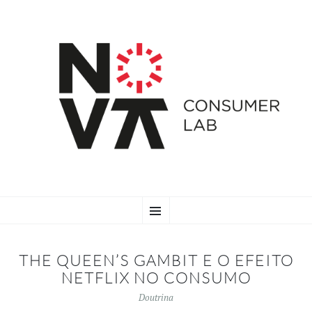
SKIP
Menu
TO
CONTENT
THE QUEEN’S GAMBIT E O EFEITO
NETFLIX NO CONSUMO
Doutrina