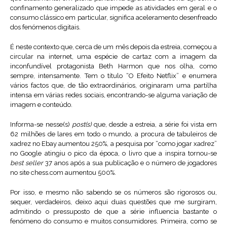
confinamento generalizado que impede as atividades em geral e o
consumo clássico em particular, significa aceleramento desenfreado
dos fenómenos digitais.
É neste contexto que, cerca de um mês depois da estreia, começou a
circular na internet, uma espécie de cartaz com a imagem da
inconfundível protagonista Beth Harmon que nos olha, como
sempre, intensamente. Tem o título “O Efeito Netflix” e enumera
vários factos que, de tão extraordinários, originaram uma partilha
intensa em várias redes sociais, encontrando-se alguma variação de
imagem e conteúdo.
Informa-se nesse(s)
post(s)
que, desde a estreia, a série foi vista em
62 milhões de lares em todo o mundo, a procura de tabuleiros de
xadrez no Ebay aumentou 250%, a pesquisa por “como jogar xadrez”
no Google atingiu o pico da época, o livro que a inspira tornou-se
best seller
37 anos após a sua publicação e o número de jogadores
no site chess.com aumentou 500%.
Por isso, e mesmo não sabendo se os números são rigorosos ou,
sequer, verdadeiros, deixo aqui duas questões que me surgiram,
admitindo o pressuposto de que a série influencia bastante o
fenómeno do consumo e muitos consumidores. Primeira, como se