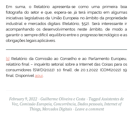
Em suma, o Relatório apresenta-se como uma primeira boa
fotografia do setor e que, espera-se, já terá impacto em algumas
iniciativas legislativas da União Europeia no âmbito da propriedade
industrial e mercados digitais (Relatório, §52). Será interessante ir
acompanhando os desenvolvimentos neste âmbito, de modo a
garantir o sempre difícil equilíbrio entre o progresso tecnológico e as
obrigações legais aplicáveis.
[1]
Relatório da Comissão ao Conselho e ao Parlamento Europeu,
relatório final – inquérito setorial sobre a Internet das Coisas para os
consumidores {SWD(2022) 10 final}, de 20.1.2022 (COM(2022) 19
final. Disponível
aqui
.
February 9, 2022
Guilherme Oliveira e Costa
Tagged
Assistentes de
Voz
,
Comissão Europeia
,
Concorrência
,
Dados pessoais
,
Internet of
Things
,
Mercados Digitais
Leave a comment
Widgets