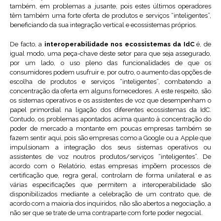
também, em problemas a jusante, pois estes últimos operadores
têm também uma forte oferta de produtos e serviços “inteligentes”,
beneficiando da sua integração vertical e ecossistemas próprios.
De facto, a
interoperabilidade nos ecossistemas da IdC
é, de
igual modo, uma peça-chave deste setor para que seja assegurado,
por um lado, o uso pleno das funcionalidades de que os
consumidores podem usufruir e, por outro, o aumento das opções de
escolha de produtos e serviços “inteligentes”, combatendo a
concentração da oferta em alguns fornecedores. A este respeito, são
os sistemas operativos e os assistentes de voz que desempenham o
papel primordial na ligação dos diferentes ecossistemas da IdC.
Contudo, os problemas apontados acima quanto à concentração do
poder de mercado a montante em poucas empresas também se
fazem sentir aqui, pois são empresas como a Google ou a Apple que
impulsionam a integração dos seus sistemas operativos ou
assistentes de voz noutros produtos/serviços “inteligentes”. De
acordo com o Relatório, estas empresas impõem processos de
certificação que, regra geral, controlam de forma unilateral e as
várias especificações que permitem a interoperabilidade são
disponibilizados mediante a celebração de um contrato que, de
acordo com a maioria dos inquiridos, não são abertos a negociação, a
não ser que se trate de uma contraparte com forte poder negocial.