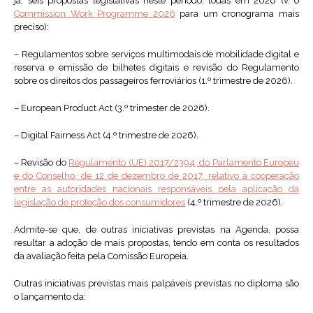
já, seis propostas legislativas neste período, todas em 2026 (v. o
Commission Work Programme 2026
para um cronograma mais
preciso):
– Regulamentos sobre serviços multimodais de mobilidade digital e
reserva e emissão de bilhetes digitais e revisão do Regulamento
sobre os direitos dos passageiros ferroviários (1.º trimestre de 2026).
– European Product Act (3.º trimester de 2026).
– Digital Fairness Act (4.º trimestre de 2026).
– Revisão do
Regulamento (UE) 2017/2394, do Parlamento Europeu
e do Conselho, de 12 de dezembro de 2017, relativo à cooperação
entre as autoridades nacionais responsáveis pela aplicação da
legislação de proteção dos consumidores
(4.º trimestre de 2026).
Admite-se que, de outras iniciativas previstas na Agenda, possa
resultar a adoção de mais propostas, tendo em conta os resultados
da avaliação feita pela Comissão Europeia.
Outras iniciativas previstas mais palpáveis previstas no diploma são
o lançamento da: