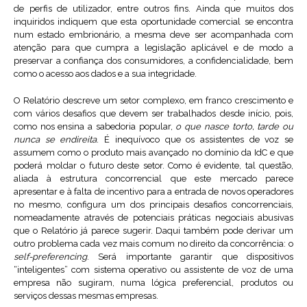
de perfis de utilizador, entre outros fins. Ainda que muitos dos
inquiridos indiquem que esta oportunidade comercial se encontra
num estado embrionário, a mesma deve ser acompanhada com
atenção para que cumpra a legislação aplicável e de modo a
preservar a confiança dos consumidores, a confidencialidade, bem
como o acesso aos dados e a sua integridade.
O Relatório descreve um setor complexo, em franco crescimento e
com vários desafios que devem ser trabalhados desde início, pois,
como nos ensina a sabedoria popular,
o que nasce torto, tarde ou
nunca se endireita
. É inequívoco que os assistentes de voz se
assumem como o produto mais avançado no domínio da IdC e que
poderá moldar o futuro deste setor. Como é evidente, tal questão,
aliada à estrutura concorrencial que este mercado parece
apresentar e à falta de incentivo para a entrada de novos operadores
no mesmo, configura um dos principais desafios concorrenciais,
nomeadamente através de potenciais práticas negociais abusivas
que o Relatório já parece sugerir. Daqui também pode derivar um
outro problema cada vez mais comum no direito da concorrência: o
self-preferencing
. Será importante garantir que dispositivos
“inteligentes” com sistema operativo ou assistente de voz de uma
empresa não sugiram, numa lógica preferencial, produtos ou
serviços dessas mesmas empresas.