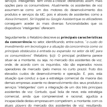
serviços “inteligentes” tem vindo a crescer, oferecendo, assim, mais
opções para os consumidores. Atualmente, os assistentes de voz
assumem-se como um dos motores do desenvolvimento dos
produtos e serviços da IdC, pois é através de assistentes como a
Alexa
(Amazon),
Siri
(Apple) ou
Google Assistant
que os utilizadores
conseguem aceder às mais diversas funcionalidades que os
dispositivos “inteligentes” oferecem.
Seguidamente, o Relatório descreve as
principais características
da concorrência
no setor, identificando, entre outros, “
o custo do
investimento em tecnologia e a situação da concorrência como os
principais obstáculos à entrada ou expansão no setor da IdC para
os consumidores
” (Relatório, §13). O principal problema parece
situar-se a montante, ou seja, no mercado dos assistentes de voz,
onde, de acordo com os inquiridos, não são esperados novos
operadores de mercado (pelo menos no curto prazo), fruto dos
elevados custos de desenvolvimento e operação. É, pois, esta
situação que conduz a que a estratégia comercial da maioria das
demais empresas assente no desenvolvimento dos seus produtos e
serviços “inteligentes” com a integração de um dos três principais
assistentes de voz. Contudo, qual bola de neve, esta estratégia
comercial, ainda que compreensível e racional, agudiza a
incapacidade destas empresas em competirem, a montante, com os
atuais
players
do mercado dos assistentes de voz; resultando,