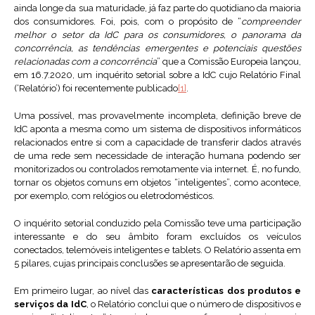
ainda longe da sua maturidade, já faz parte do quotidiano da maioria
dos consumidores. Foi, pois, com o propósito de “
compreender
melhor o setor da IdC para os consumidores, o panorama da
concorrência, as tendências emergentes e potenciais questões
relacionadas com a concorrência
” que a Comissão Europeia lançou,
em 16.7.2020, um inquérito setorial sobre a IdC cujo Relatório Final
(‘Relatório’) foi recentemente publicado
[1]
.
Uma possível, mas provavelmente incompleta, definição breve de
IdC aponta a mesma como um sistema de dispositivos informáticos
relacionados entre si com a capacidade de transferir dados através
de uma rede sem necessidade de interação humana podendo ser
monitorizados ou controlados remotamente via internet. É, no fundo,
tornar os objetos comuns em objetos “inteligentes”, como acontece,
por exemplo, com relógios ou eletrodomésticos.
O inquérito setorial conduzido pela Comissão teve uma participação
interessante e do seu âmbito foram excluídos os veículos
conectados, telemóveis inteligentes e tablets. O Relatório assenta em
5 pilares, cujas principais conclusões se apresentarão de seguida.
Em primeiro lugar, ao nível das
características dos produtos e
serviços da IdC
, o Relatório conclui que o número de dispositivos e