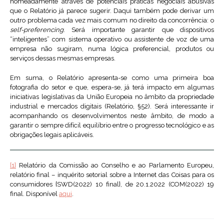
nomeadamente através de potenciais práticas negociais abusivas
que o Relatório já parece sugerir. Daqui também pode derivar um
outro problema cada vez mais comum no direito da concorrência: o
self-preferencing
. Será importante garantir que dispositivos
“inteligentes” com sistema operativo ou assistente de voz de uma
empresa não sugiram, numa lógica preferencial, produtos ou
serviços dessas mesmas empresas.
Em suma, o Relatório apresenta-se como uma primeira boa
fotografia do setor e que, espera-se, já terá impacto em algumas
iniciativas legislativas da União Europeia no âmbito da propriedade
industrial e mercados digitais (Relatório, §52). Será interessante ir
acompanhando os desenvolvimentos neste âmbito, de modo a
garantir o sempre difícil equilíbrio entre o progresso tecnológico e as
obrigações legais aplicáveis.
[1]
Relatório da Comissão ao Conselho e ao Parlamento Europeu,
relatório final – inquérito setorial sobre a Internet das Coisas para os
consumidores {SWD(2022) 10 final}, de 20.1.2022 (COM(2022) 19
final. Disponível
aqui
.