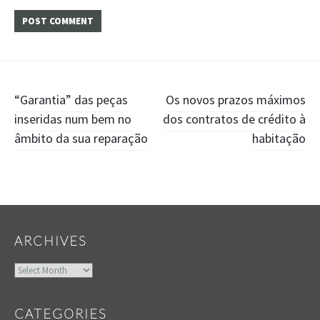
Post
“Garantia” das peças
Os novos prazos máximos
inseridas num bem no
dos contratos de crédito à
navigation
âmbito da sua reparação
habitação
Widgets
ARCHIVES
Archives
CATEGORIES