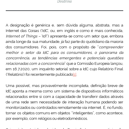
Doutrina
A designação é genérica e, sem dúvida alguma, abstrata, mas a
Internet das Coisas (‘IdC’, ou, em inglês e como é mais conhecida,
Internet of Things –
‘IoT’) apresenta-se como um setor que, embora
ainda longe da sua maturidade, já faz parte do quotidiano da maioria
dos consumidores. Foi, pois, com o propósito de “
compreender
melhor o setor da IdC para os consumidores, o panorama da
concorrência, as tendências emergentes e potenciais questões
relacionadas com a concorrência
” que a Comissão Europeia lançou,
em 16.7.2020, um inquérito setorial sobre a IdC cujo Relatório Final
(‘Relatório’) foi recentemente publicado
[1]
.
Uma possível, mas provavelmente incompleta, definição breve de
IdC aponta a mesma como um sistema de dispositivos informáticos
relacionados entre si com a capacidade de transferir dados através
de uma rede sem necessidade de interação humana podendo ser
monitorizados ou controlados remotamente via internet. É, no fundo,
tornar os objetos comuns em objetos “inteligentes”, como acontece,
por exemplo, com relógios ou eletrodomésticos.