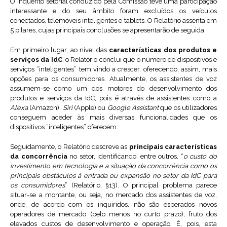
O inquérito setorial conduzido pela Comissão teve uma participação
interessante e do seu âmbito foram excluídos os veículos
conectados, telemóveis inteligentes e tablets. O Relatório assenta em
5 pilares, cujas principais conclusões se apresentarão de seguida.
Em primeiro lugar, ao nível das
características dos produtos e
serviços da IdC
, o Relatório conclui que o número de dispositivos e
serviços “inteligentes” tem vindo a crescer, oferecendo, assim, mais
opções para os consumidores. Atualmente, os assistentes de voz
assumem-se como um dos motores do desenvolvimento dos
produtos e serviços da IdC, pois é através de assistentes como a
Alexa
(Amazon),
Siri
(Apple) ou
Google Assistant
que os utilizadores
conseguem aceder às mais diversas funcionalidades que os
dispositivos “inteligentes” oferecem.
Seguidamente, o Relatório descreve as
principais características
da concorrência
no setor, identificando, entre outros, “
o custo do
investimento em tecnologia e a situação da concorrência como os
principais obstáculos à entrada ou expansão no setor da IdC para
os consumidores
” (Relatório, §13). O principal problema parece
situar-se a montante, ou seja, no mercado dos assistentes de voz,
onde, de acordo com os inquiridos, não são esperados novos
operadores de mercado (pelo menos no curto prazo), fruto dos
elevados custos de desenvolvimento e operação. É, pois, esta