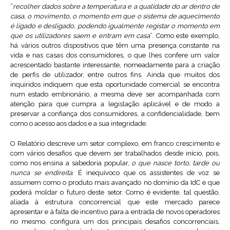
“
recolher dados sobre a temperatura e a qualidade do ar dentro de
casa, o movimento, o momento em que o sistema de aquecimento
é ligado e desligado, podendo igualmente registar o momento em
que os utilizadores saem e entram em casa
”. Como este exemplo,
há vários outros dispositivos que têm uma presença constante na
vida e nas casas dos consumidores, o que lhes confere um valor
acrescentado bastante interessante, nomeadamente para a criação
de perfis de utilizador, entre outros fins. Ainda que muitos dos
inquiridos indiquem que esta oportunidade comercial se encontra
num estado embrionário, a mesma deve ser acompanhada com
atenção para que cumpra a legislação aplicável e de modo a
preservar a confiança dos consumidores, a confidencialidade, bem
como o acesso aos dados e a sua integridade.
O Relatório descreve um setor complexo, em franco crescimento e
com vários desafios que devem ser trabalhados desde início, pois,
como nos ensina a sabedoria popular,
o que nasce torto, tarde ou
nunca se endireita
. É inequívoco que os assistentes de voz se
assumem como o produto mais avançado no domínio da IdC e que
poderá moldar o futuro deste setor. Como é evidente, tal questão,
aliada à estrutura concorrencial que este mercado parece
apresentar e à falta de incentivo para a entrada de novos operadores
no mesmo, configura um dos principais desafios concorrenciais,