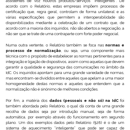
assistentes de voz noutros produtos/serviços “inteligentes”. De
acordo com o Relatório, estas empresas impõem processos de
certificação que, regra geral, controlam de forma unilateral e as
várias especificações que permitem a interoperabilidade são
disponibilizados mediante a celebração de um contrato que, de
acordo com a maioria dos inquiridos, não são abertos a negociação, a
não ser que se trate de uma contraparte com forte poder negocial.
Numa outra vertente, o Relatório também se foca nas
normas e
processo de normalização
, ou seja, uma componente mais
técnica com o propósito de estabelecer as normas pertinentes para a
integração e ligação de dispositivos, assim como aquelas que devem
garantir a qualidade e segurança das comunicações no âmbito da
IdC. Os inquiridos apontam para uma grande variedade de normas,
mas encontram-se divididos entre aqueles que apelam a uma maior
homogeneidade destas normas e aqueles que entendem que a
normalização não é sinónimo de melhores condições.
Por fim, a matéria dos
dados (pessoais e não só) na IdC
foi
também abordada pelo Relatório, o qual dá conta de uma grande
recolha de dados seja por introdução manual, seja de forma
automática, por exemplo através do funcionamento em segundo
plano. Um dos exemplos dados pelo Relatório (§28) é o de um
sistema de aquecimento “inteligente” que pode ser capaz de