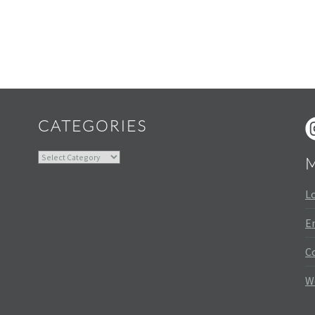
Widgets
CATEGORIES
Categories
Lo
En
C
W