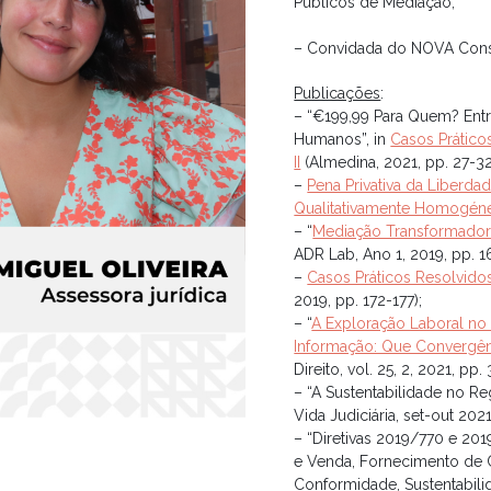
Públicos de Mediação;
– Convidada do NOVA Con
Publicações
:
– “€199,99 Para Quem? Entr
Humanos”, in
Casos Prático
II
(Almedina, 2021, pp. 27-32
–
Pena Privativa da Liberd
Qualitativamente Homogén
– “
Mediação Transformador
ADR Lab, Ano 1, 2019, pp. 1
–
Casos Práticos Resolvido
2019, pp. 172-177);
– “
A Exploração Laboral no 
Informação: Que Convergên
Direito, vol. 25, 2, 2021, pp.
– “A Sustentabilidade no 
Vida Judiciária, set-out 2021
– “Diretivas 2019/770 e 20
e Venda, Fornecimento de C
Conformidade, Sustentabili