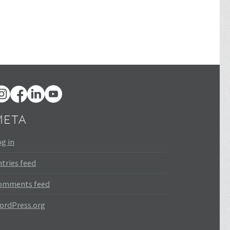
META
g in
tries feed
omments feed
ordPress.org