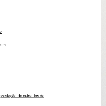
se
 bom
 prestação de cuidados de