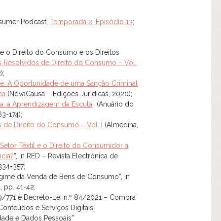
sumer Podcast,
Temporada 2, Episódio 13
;
e o Direito do Consumo e os Direitos
s Resolvidos de Direito do Consumo – Vol.
);
ade: A Oportunidade de uma Sanção Criminal
ea
(NovaCausa – Edições Jurídicas, 2020);
a: a Aprendizagem da Escuta
” (Anuário do
63-174);
s de Direito do Consumo – Vol.
I (Almedina,
Setor Têxtil e o Direito do Consumidor à
cia?
“, in RED – Revista Electrónica de
 334-357;
Regime da Venda de Bens de Consumo”, in
, pp. 41-42;
19/771 e Decreto-Lei n.º 84/2021 – Compra
onteúdos e Serviços Digitais,
dade e Dados Pessoais”