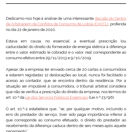
Dedicamo-nos hoje à análise de uma interessante
decisão do Centro
de Arbitragem de Conflitos de Consumo de Lisboa (CACCL)
, proferida
no dia 22 de janeiro de 2020.
Estava em causa, no essencial, a eventual prescrição (ou
caducidade) do direito do fornecedor de energia elétrica à diferença
entre o valor estimado (e cobrado) e o valor real correspondente ao
consumo efetivo entre 29/11/2013 e 9/10/2019.
Apesar de a empresa ter enviado cerca de 20 cartas à consumidora
e estarem registadas 12 deslocações ao local, nunca foi facilitado o
acesso ao contador, que se encontra dentro da residência. Por a
situação ser imputável à consumidora, o tribunal arbitral considera
que não se verifica a prescrição do direito da empresa, nos termos do
art. 10.º da
Lei dos Serviços Públicos Essenciais
(Lei n.º 23/96).
O art. 10.º-2 estabelece que, “se, por qualquer motivo, incluindo o
erro do prestador do serviço, tiver sido paga importância inferior à
que corresponde ao consumo efetuado, o direito do prestador ao
recebimento da diferença caduca dentro de seis meses após aquele
pagamento”.