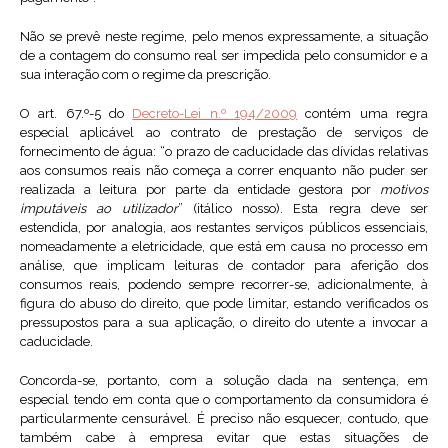
Não se prevê neste regime, pelo menos expressamente, a situação
de a contagem do consumo real ser impedida pelo consumidor e a
sua interação com o regime da prescrição.
O art. 67.º-5 do
Decreto-Lei n.º 194/2009
contém uma regra
especial aplicável ao contrato de prestação de serviços de
fornecimento de água: “o prazo de caducidade das dívidas relativas
aos consumos reais não começa a correr enquanto não puder ser
realizada a leitura por parte da entidade gestora por
motivos
imputáveis ao utilizador
” (itálico nosso). Esta regra deve ser
estendida, por analogia, aos restantes serviços públicos essenciais,
nomeadamente a eletricidade, que está em causa no processo em
análise, que implicam leituras de contador para aferição dos
consumos reais, podendo sempre recorrer-se, adicionalmente, à
figura do abuso do direito, que pode limitar, estando verificados os
pressupostos para a sua aplicação, o direito do utente a invocar a
caducidade.
Concorda-se, portanto, com a solução dada na sentença, em
especial tendo em conta que o comportamento da consumidora é
particularmente censurável. É preciso não esquecer, contudo, que
também cabe à empresa evitar que estas situações de