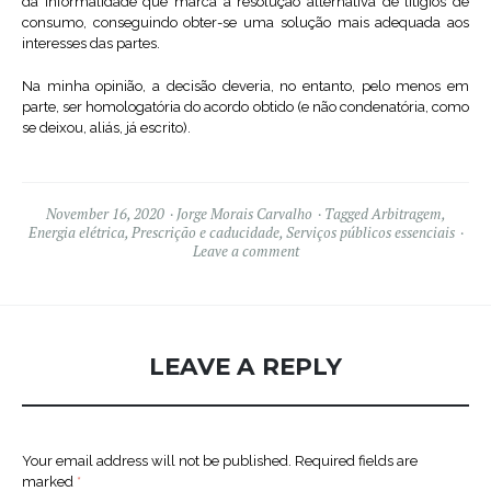
da informalidade que marca a resolução alternativa de litígios de
consumo, conseguindo obter-se uma solução mais adequada aos
interesses das partes.
Na minha opinião, a decisão deveria, no entanto, pelo menos em
parte, ser homologatória do acordo obtido (e não condenatória, como
se deixou, aliás, já escrito).
November 16, 2020
Jorge Morais Carvalho
Tagged
Arbitragem
,
Energia elétrica
,
Prescrição e caducidade
,
Serviços públicos essenciais
Leave a comment
LEAVE A REPLY
Your email address will not be published.
Required fields are
marked
*