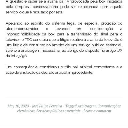
A questão é saber se a avaria da TV provocada pela box instalada
pela empresa concessionária pode ser relacionada com aquele
serviço, o que é recusado por esta.
Apelando ao espírito do sistema legal de especial proteção do
utente-consumidor e levando em consideração a
imprescindibilidade da box para a transmissão do sinal para o
televisor, o TRC concluiu que o litígio relativo à avaria da televisão é
um litígio de consumo no âmbito de um serviço público essencial,
sujeito a arbitragem necessária, ao abrigo do disposto no artigo 15º
da lei 23/96.
Em consequência, considerou o tribunal arbitral competente e a
ação de anulação da decisão arbitral improcedente.
May 10, 2020
José Filipe Ferreira
Tagged
Arbitragem
,
Comunicações
eletrónicas
,
Serviços públicos essenciais
Leave a comment