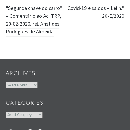
Post
“Segunda chave do carro”
Covid-19 e saldos – Lei n.º
– Comentário ao Ac. TRP,
20-E/2020
navigation
20-02-2020, rel. Aristides
Rodrigues de Almeida
Widgets
ARCHIVES
Archives
CATEGORIES
Categories