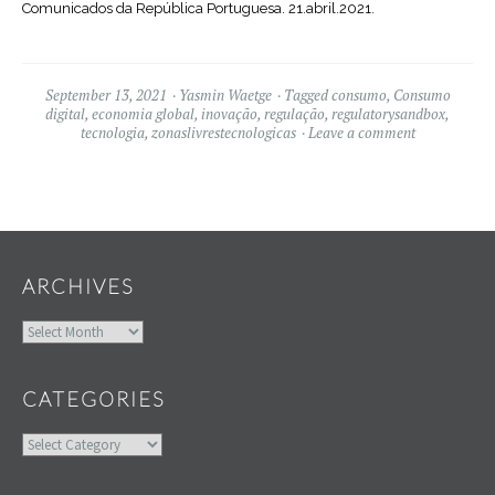
Comunicados da República Portuguesa. 21.abril.2021.
September 13, 2021
Yasmin Waetge
Tagged
consumo
,
Consumo
digital
,
economia global
,
inovação
,
regulação
,
regulatorysandbox
,
tecnologia
,
zonaslivrestecnologicas
Leave a comment
Widgets
ARCHIVES
Archives
CATEGORIES
Categories