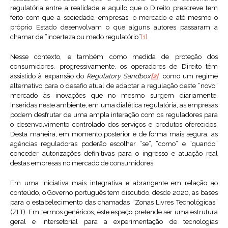
regulatória entre a realidade e aquilo que o Direito prescreve tem
feito com que a sociedade, empresas, o mercado e até mesmo o
próprio Estado desenvolvam o que alguns autores passaram a
chamar de “incerteza ou medo regulatório”
[1]
.
Nesse contexto, e também como medida de proteção dos
consumidores, progressivamente, os operadores de Direito têm
assistido à expansão do
Regulatory Sandbox
[2]
, como um regime
alternativo para o desafio atual de adaptar a regulação deste “novo”
mercado às inovações que no mesmo surgem diariamente.
Inseridas neste ambiente, em uma dialética regulatória, as empresas
podem desfrutar de uma ampla interação com os reguladores para
o desenvolvimento controlado dos serviços e produtos oferecidos.
Desta maneira, em momento posterior e de forma mais segura, as
agências reguladoras poderão escolher “se”, “como” e “quando”
conceder autorizações definitivas para o ingresso e atuação real
destas empresas no mercado de consumidores.
Em uma iniciativa mais integrativa e abrangente em relação ao
conteúdo, o Governo português tem discutido, desde 2020, as bases
para o estabelecimento das chamadas “Zonas Livres Tecnológicas”
(ZLT). Em termos genéricos, este espaço pretende ser uma estrutura
geral e intersetorial para a experimentação de tecnologias