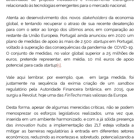
relacionado às tecnologias emergentes para o mercado nacional.
Atenta ao desenvolvimento dos novos
stakeholders
da economia
global, e tentando recuperar o atraso de sua recente desatenção
para com o setor ao longo dos últimos anos, em comparação ao
restante da União Europeia, Portugal ainda anunciou em 2020 um
plano de medidas de apoio às mais de 2.500
startups
em Portugal,
voltado à superação das consequências da pandemia de COVID-19.
O conjunto de medidas, no valor global superior a 25 milhões de
euros, pretende representar, em média, 10 mil euros de apoio
potencial para cada
startup
[5]
.
Vale aqui lembrar, por exemplo, que, em larga medida, foi
justamente na sequência da exímia criação de um
sandbox
regulatório pela Autoridade Financeira britânica, em 2015, que
surgiu a Revolut, hoje uma das
FinTechs
mais valiosas da Europa.
Desta forma, apesar de algumas merecidas críticas, não se podem
menosprezar os esforços legislativos realizados, uma vez que,
inserida em um ambiente harmonizado, e com a já sólida presença
das
innovation hubs
, a implementação das ZLT esteja voltada a
mitigar as barreiras regulatórias à entrada em diferentes setores
econômicos, reduzindo as incertezas e, sobretudo, potencializando a