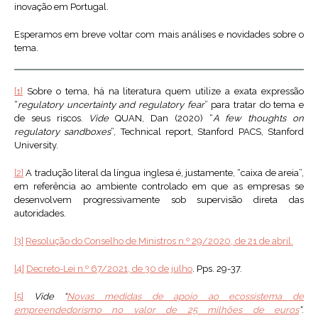
inovação em Portugal.
Esperamos em breve voltar com mais análises e novidades sobre o
tema.
[1]
Sobre o tema, há na literatura quem utilize a exata expressão
“
regulatory uncertainty and regulatory fear
” para tratar do tema e
de seus riscos.
Vide
QUAN, Dan (2020) “
A few thoughts on
regulatory sandboxes
”, Technical report, Stanford PACS, Stanford
University.
[2]
A tradução literal da língua inglesa é, justamente, “caixa de areia”,
em referência ao ambiente controlado em que as empresas se
desenvolvem progressivamente sob supervisão direta das
autoridades.
[3]
Resolução do Conselho de Ministros n.º 29/2020, de 21 de abril.
[4]
Decreto-Lei n.º 67/2021, de 30 de julho
. Pps. 29-37.
[5]
Vide “
Novas medidas de apoio ao ecossistema de
empreendedorismo no valor de 25 milhões de euros
”
.