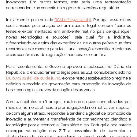
inovadoras. Em outros termos, esta seria uma representação
correspondente ao conceito do regime de
sandbox
regulatório.
Inicialmente, por meio da
RCM n.º 29/2020
[3]
, Portugal assumiu os
seus anseios pela criação de um quadro legal comum “para os
testes e experimentação em ambiente real no país de quaisquer
novas tecnologias e soluções”, seja qual for a indústria,
diferenciando-se assim das experiências de outros países que têm
recorrido a este modelo para facilitar a inovação especificamente nas
áreas econômicas, de regulação financeira e securitária.
Mais recentemente, o Governo aprovou e publicou no Diário da
República, o enquadramento legal para as ZLT, consubstanciado no
DL 67/2021[4], de 30 de julho
, e onde restou estabelecido o regime e
definido o modelo de governação para promoção da inovação de
base tecnológica através da criação destas zonas.
Com 4 capítulos e 16 artigos, muitos dos quais concretizados por
meio de inúmeras alíneas, a promulgação da normativa vem, apesar
de com algum atraso, responder à tendência global de promoção da
inovação e aumentar a transferência de conhecimento científico e
tecnológico para a economia. Para além disto, Portugal ainda parece
enxergar na criação das ZLT a possibilidade de aumentar a
atratividade de projetos inovadores e investimento estrangeiro