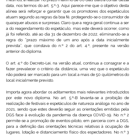
data, nos termos do art. 5.º-3. Aqui parece-me que o objetivo desta
alínea será reforçar e garantir que os promotores dos espetáculos
atuam segundo as regras da boa fé, protegendo-se o consumidor de
quaisquer abusos e surpresas. Claro que a regra geral continua a ser
a do reagendamento do espetáculo, mas este deverá ocorrer, como
já foi referido, até ao dia 31 de dezembro de 2022, eliminando-se a
regra do “prazo máximo de um ano após a data inicialmente
prevista”, que constava do n.º 2 do art. 4.º, presente na versão
anterior do diploma.
O art. 4.º do Decreto-Lei, na versão atual, continua a consagrar e a
fazer prevalecer o critério da distância, uma vez que o espetáculo
não poderá ser marcado para um local a mais de 50 quilómetros do
local inicialmente previsto.
Importa agora abordar os aditamentos mais relevantes introduzidos
por este novo diploma. No art. 5.º-B levanta-se a proibição de
realização de festivais e espetáculos de natureza análoga no ano de
2021, sendo que estes deverão seguir as orientações emitidas pela
DGS face à evolução da pandemia da doença COVID-19. No n.º 2
permite-se a promoção de eventos-piloto, em parceria com a DGS,
para a definição das orientações técnicas relativas à ocupação de
lugares, lotação e distanciamento físico dos espectadores. No n.º 3