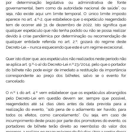
por determinação legislativa ou administrativa de fonte
governamental, bem como da autoridade nacional de saúde”, ou
seja, não existe aqui um limite temporal. O único limite imposto
aparece no art. 4.º-2, que estabelece que o espetáculo reagendado
tem de ocorrer até 31 de dezembro de 2022. Isto significa que
qualquer espetáculo que não tenha podido ou não se possa realizar
devido à crise pandémica por determinação ou recomendação de
qualquer entidade referida no art. 2.º, gozará do regime deste
Decreto-Lei – nunca esquecendo que este é um regime excecional.
Quer isto dizer que, aos espetáculos não realizados neste período não
se aplica art. 9.º-1-a) do Decreto-Lei n.º 23/2014, pelo que o portador
do bilhete não pode exigir de imediato a restituição da importância
correspondente ao preço dos bilhetes, salvo se o evento for
cancelado.
O n.º 1 do art. 4.º vem estabelecer que os espetáculos abrangidos
pelo Decreto-Lei em questão devem ser, sempre que possível,
reagendados até 14 dias úteis antes da data prevista para a
realização do evento, “sob pena de o adiamento ser havido, para
todos os efeitos, como cancelamento”. Ou seja, em caso de
incumprimento deste prazo por parte dos promotores do evento, os
portadores de bilhete terão direito ao reembolso do valor dos
mesmos, a realizar no prazo máximo de 60 dias úteis a contar dessa