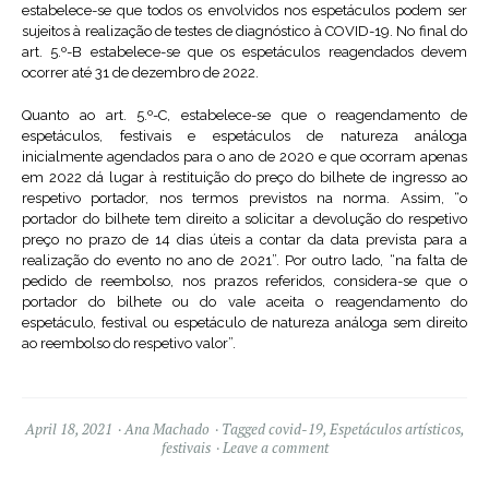
estabelece-se que todos os envolvidos nos espetáculos podem ser
sujeitos à realização de testes de diagnóstico à COVID-19. No final do
art. 5.º-B estabelece-se que os espetáculos reagendados devem
ocorrer até 31 de dezembro de 2022.
Quanto ao art. 5.º-C, estabelece-se que o reagendamento de
espetáculos, festivais e espetáculos de natureza análoga
inicialmente agendados para o ano de 2020 e que ocorram apenas
em 2022 dá lugar à restituição do preço do bilhete de ingresso ao
respetivo portador, nos termos previstos na norma. Assim, “o
portador do bilhete tem direito a solicitar a devolução do respetivo
preço no prazo de 14 dias úteis a contar da data prevista para a
realização do evento no ano de 2021”. Por outro lado, “na falta de
pedido de reembolso, nos prazos referidos, considera-se que o
portador do bilhete ou do vale aceita o reagendamento do
espetáculo, festival ou espetáculo de natureza análoga sem direito
ao reembolso do respetivo valor”.
April 18, 2021
Ana Machado
Tagged
covid-19
,
Espetáculos artísticos
,
festivais
Leave a comment