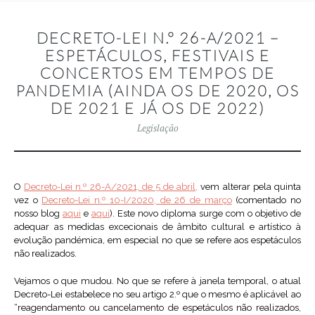
DECRETO-LEI N.º 26-A/2021 –
ESPETÁCULOS, FESTIVAIS E
CONCERTOS EM TEMPOS DE
PANDEMIA (AINDA OS DE 2020, OS
DE 2021 E JÁ OS DE 2022)
Legislação
O
Decreto-Lei n.º 26-A/2021, de 5 de abril,
vem alterar pela quinta
vez o
Decreto-Lei n.º 10-I/2020, de 26 de março
(comentado no
nosso blog
aqui
e
aqui
). Este novo diploma surge com o objetivo de
adequar as medidas excecionais de âmbito cultural e artístico à
evolução pandémica, em especial no que se refere aos espetáculos
não realizados.
Vejamos o que mudou. No que se refere à janela temporal, o atual
Decreto-Lei estabelece no seu artigo 2.º que o mesmo é aplicável ao
“reagendamento ou cancelamento de espetáculos não realizados,