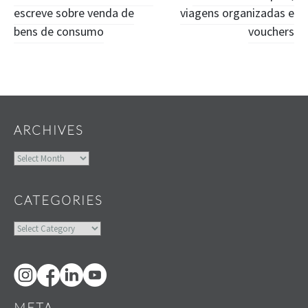
escreve sobre venda de
viagens organizadas e
navigation
bens de consumo
vouchers
Widgets
ARCHIVES
Archives
CATEGORIES
Categories
META