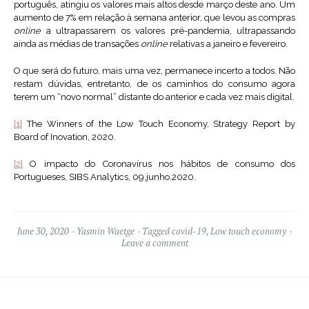
português, atingiu os valores mais altos desde março deste ano. Um
aumento de 7% em relação à semana anterior, que levou as compras
online
a ultrapassarem os valores pré-pandemia, ultrapassando
ainda as médias de transações
online
relativas a janeiro e fevereiro.
O que será do futuro, mais uma vez, permanece incerto a todos. Não
restam dúvidas, entretanto, de os caminhos do consumo agora
terem um “novo normal” distante do anterior e cada vez mais digital.
[1]
The Winners of the Low Touch Economy, Strategy Report by
Board of Inovation, 2020.
[2]
O impacto do Coronavírus nos hábitos de consumo dos
Portugueses, SIBS Analytics, 09.junho.2020.
June 30, 2020
Yasmin Waetge
Tagged
covid-19
,
Low touch economy
Leave a comment