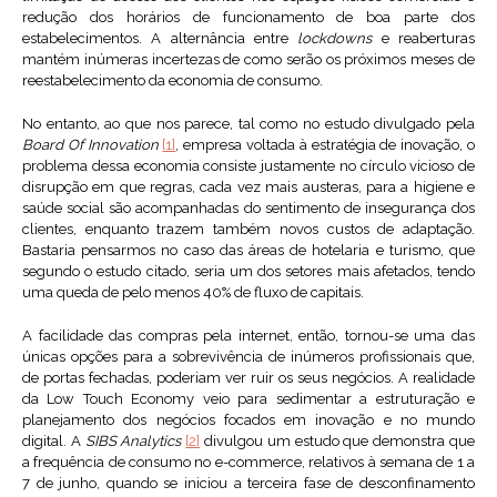
redução dos horários de funcionamento de boa parte dos
estabelecimentos. A alternância entre
lockdowns
e reaberturas
mantém inúmeras incertezas de como serão os próximos meses de
reestabelecimento da economia de consumo.
No entanto, ao que nos parece, tal como no estudo divulgado pela
Board Of Innovation
[1]
, empresa voltada à estratégia de inovação, o
problema dessa economia consiste justamente no círculo vicioso de
disrupção em que regras, cada vez mais austeras, para a higiene e
saúde social são acompanhadas do sentimento de insegurança dos
clientes, enquanto trazem também novos custos de adaptação.
Bastaria pensarmos no caso das áreas de hotelaria e turismo, que
segundo o estudo citado, seria um dos setores mais afetados, tendo
uma queda de pelo menos 40% de fluxo de capitais.
A facilidade das compras pela internet, então, tornou-se uma das
únicas opções para a sobrevivência de inúmeros profissionais que,
de portas fechadas, poderiam ver ruir os seus negócios. A realidade
da Low Touch Economy veio para sedimentar a estruturação e
planejamento dos negócios focados em inovação e no mundo
digital. A
SIBS Analytics
[2]
divulgou um estudo que demonstra que
a frequência de consumo no e-commerce, relativos à semana de 1 a
7 de junho, quando se iniciou a terceira fase de desconfinamento