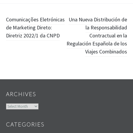
Post
Comunicações Eletrónicas
Una Nueva Distribución de
de Marketing Direto:
la Responsabilidad
navigation
Diretriz 2022/1 da CNPD
Contractual en la
Regulación Española de los
Viajes Combinados
Widgets
ARCHIVES
Archives
CATEGORIES