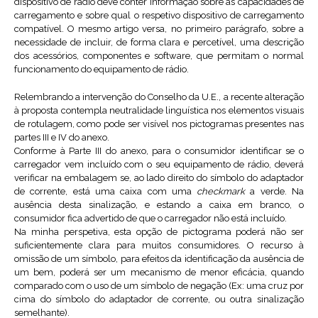
dispositivo de rádio deve conter informação sobre as capacidades de
carregamento e sobre qual o respetivo dispositivo de carregamento
compatível. O mesmo artigo versa, no primeiro parágrafo, sobre a
necessidade de incluir, de forma clara e percetível, uma descrição
dos acessórios, componentes e software, que permitam o normal
funcionamento do equipamento de rádio.
Relembrando a intervenção do Conselho da U.E., a recente alteração
à proposta contempla neutralidade linguística nos elementos visuais
de rotulagem, como pode ser visível nos pictogramas presentes nas
partes III e IV do anexo.
Conforme à Parte III do anexo, para o consumidor identificar se o
carregador vem incluído com o seu equipamento de rádio, deverá
verificar na embalagem se, ao lado direito do símbolo do adaptador
de corrente, está uma caixa com uma
checkmark
a verde. Na
ausência desta sinalização, e estando a caixa em branco, o
consumidor fica advertido de que o carregador não está incluído.
Na minha perspetiva, esta opção de pictograma poderá não ser
suficientemente clara para muitos consumidores. O recurso à
omissão de um símbolo, para efeitos da identificação da ausência de
um bem, poderá ser um mecanismo de menor eficácia, quando
comparado com o uso de um símbolo de negação (Ex: uma cruz por
cima do símbolo do adaptador de corrente, ou outra sinalização
semelhante).