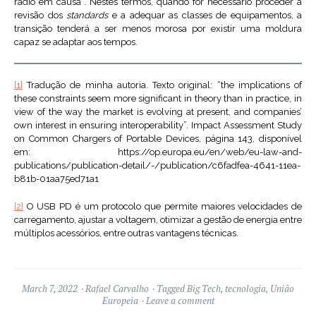
rádio em causa”. Nestes termos, quando for necessário proceder à
revisão dos
standards
e a adequar as classes de equipamentos, a
transição tenderá a ser menos morosa por existir uma moldura
capaz se adaptar aos tempos.
[1]
Tradução de minha autoria. Texto original: “the implications of
these constraints seem more significant in theory than in practice, in
view of the way the market is evolving at present, and companies’
own interest in ensuring interoperability”. Impact Assessment Study
on Common Chargers of Portable Devices, página 143, disponível
em: https://op.europa.eu/en/web/eu-law-and-
publications/publication-detail/-/publication/c6fadfea-4641-11ea-
b81b-01aa75ed71a1
[2]
O USB PD é um protocolo que permite maiores velocidades de
carregamento, ajustar a voltagem, otimizar a gestão de energia entre
múltiplos acessórios, entre outras vantagens técnicas.
March 7, 2022
Rafael Carvalho
Tagged
Big Tech
,
tecnologia
,
União
Europeia
Leave a comment