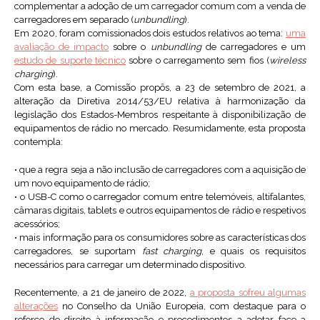
complementar a adoção de um carregador comum com a venda de
carregadores em separado (
unbundling
).
Em 2020, foram comissionados dois estudos relativos ao tema:
uma
avaliação de impacto
sobre o
unbundling
de carregadores e um
estudo de suporte técnico
sobre o carregamento sem fios (
wireless
charging
).
Com esta base, a Comissão propôs, a 23 de setembro de 2021, a
alteração da Diretiva 2014/53/EU relativa à harmonização da
legislação dos Estados-Membros respeitante à disponibilização de
equipamentos de rádio no mercado. Resumidamente, esta proposta
contempla:
•
que a regra seja a não inclusão de carregadores com a aquisição de
um novo equipamento de rádio;
•
o USB-C como o carregador comum entre telemóveis, altifalantes,
câmaras digitais, tablets e outros equipamentos de rádio e respetivos
acessórios;
•
mais informação para os consumidores sobre as características dos
carregadores, se suportam
fast charging
, e quais os requisitos
necessários para carregar um determinado dispositivo.
Recentemente, a 21 de janeiro de 2022,
a proposta sofreu algumas
alterações
no Conselho da União Europeia, com destaque para o
reforço do direito à informação e procedimentos a adotar face a