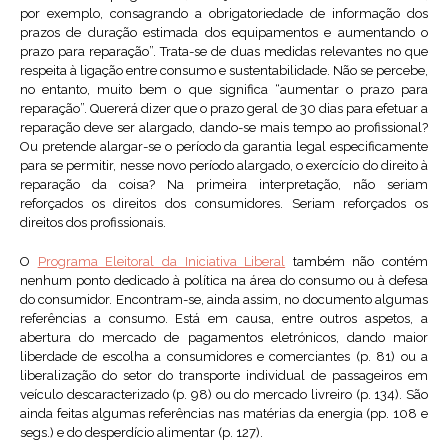
por exemplo, consagrando a obrigatoriedade de informação dos
prazos de duração estimada dos equipamentos e aumentando o
prazo para reparação”. Trata-se de duas medidas relevantes no que
respeita à ligação entre consumo e sustentabilidade. Não se percebe,
no entanto, muito bem o que significa “aumentar o prazo para
reparação”. Quererá dizer que o prazo geral de 30 dias para efetuar a
reparação deve ser alargado, dando-se mais tempo ao profissional?
Ou pretende alargar-se o período da garantia legal especificamente
para se permitir, nesse novo período alargado, o exercício do direito à
reparação da coisa? Na primeira interpretação, não seriam
reforçados os direitos dos consumidores. Seriam reforçados os
direitos dos profissionais.
O
Programa Eleitoral da Iniciativa Liberal
também não contém
nenhum ponto dedicado à política na área do consumo ou à defesa
do consumidor. Encontram-se, ainda assim, no documento algumas
referências a consumo. Está em causa, entre outros aspetos, a
abertura do mercado de pagamentos eletrónicos, dando maior
liberdade de escolha a consumidores e comerciantes (p. 81) ou a
liberalização do setor do transporte individual de passageiros em
veículo descaracterizado (p. 98) ou do mercado livreiro (p. 134). São
ainda feitas algumas referências nas matérias da energia (pp. 108 e
segs.) e do desperdício alimentar (p. 127).