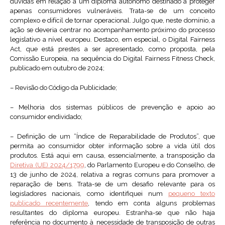
dúvidas em relação a um diploma autónomo destinado a proteger
apenas consumidores vulneráveis. Trata-se de um conceito
complexo e difícil de tornar operacional. Julgo que, neste domínio, a
ação se deveria centrar no acompanhamento próximo do processo
legislativo a nível europeu. Destaco, em especial, o Digital Fairness
Act, que está prestes a ser apresentado, como proposta, pela
Comissão Europeia, na sequência do Digital Fairness Fitness Check,
publicado em outubro de 2024;
– Revisão do Código da Publicidade;
– Melhoria dos sistemas públicos de prevenção e apoio ao
consumidor endividado;
– Definição de um “Índice de Reparabilidade de Produtos”, que
permita ao consumidor obter informação sobre a vida útil dos
produtos. Está aqui em causa, essencialmente, a transposição da
Diretiva (UE) 2024/1799
, do Parlamento Europeu e do Conselho, de
13 de junho de 2024, relativa a regras comuns para promover a
reparação de bens. Trata-se de um desafio relevante para os
legisladores nacionais, como identifiquei num
pequeno texto
publicado recentemente
, tendo em conta alguns problemas
resultantes do diploma europeu. Estranha-se que não haja
referência no documento à necessidade de transposição de outras