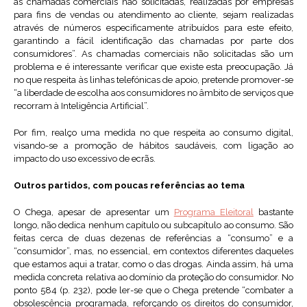
as chamadas comerciais não solicitadas, realizadas por empresas
para fins de vendas ou atendimento ao cliente, sejam realizadas
através de números especificamente atribuídos para este efeito,
garantindo a fácil identificação das chamadas por parte dos
consumidores”. As chamadas comerciais não solicitadas são um
problema e é interessante verificar que existe esta preocupação. Já
no que respeita às linhas telefónicas de apoio, pretende promover-se
“a liberdade de escolha aos consumidores no âmbito de serviços que
recorram à Inteligência Artificial”.
Por fim, realço uma medida no que respeita ao consumo digital,
visando-se a promoção de hábitos saudáveis, com ligação ao
impacto do uso excessivo de ecrãs.
Outros partidos, com poucas referências ao tema
O Chega, apesar de apresentar um
Programa Eleitoral
bastante
longo, não dedica nenhum capítulo ou subcapítulo ao consumo. São
feitas cerca de duas dezenas de referências a “consumo” e a
“consumidor”, mas, no essencial, em contextos diferentes daqueles
que estamos aqui a tratar, como o das drogas. Ainda assim, há uma
medida concreta relativa ao domínio da proteção do consumidor. No
ponto 584 (p. 232), pode ler-se que o Chega pretende “combater a
obsolescência programada, reforçando os direitos do consumidor,