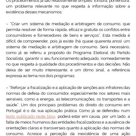
Os procedimentos já são relativamente simples. Existirá, porventura,
um problema relevante no que respeita à informação sobre a
existência desses mecanismos;
– “Criar um sistema de mediação e arbitragem de consumo, que
permita resolver de forma rápida, eficaz e gratuita os conflitos entre
consumidores e fornecedores de bens e serviços”. Esta medida é
difícil de compreender, pois já existe (há quase quarenta anos) um
sistema de mediação e arbitragem de consumo. Será necessário,
como já se referiu a propósito do Programa Eleitoral do Partido
Socialista, garantir o seu funcionamento adequado, nomeadamente
no que respeita à qualidade dos procedimentos e das decisões. Não
deixa de ser muito interessante, e um ótimo sinal, a referência
expressa ao tema nos dois programas;
– “Reforçar a fiscalização e a aplicação de sanções aos infratores das
normas de defesa do consumidor, especialmente nos setores mais
sensíveis, como a energia, as telecomunicações, os transportes e a
saúde”. Um dos principais problemas do direito do consumo em
Portugal é o da sua aplicação prática. Como já se defendeu num
texto publicado neste blog
, poderá estar em causa, por um lado, a
falta de meios humanos das entidades fiscalizadoras e a ausência de
orientações claras e transversais quanto à aplicação das normas de
consumo. Acresce a perceção da inexistência de uma ação