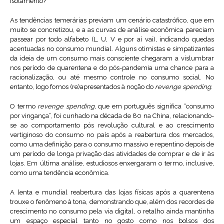
isolamento?
As tendências temerárias previam um cenário catastrófico, que em
muito se concretizou, e a as curvas de análise econômica pareciam
passear por todo alfabeto (L, U, V e por aí vai), indicando quedas
acentuadas no consumo mundial. Alguns otimistas e simpatizantes
da ideia de um consumo mais consciente chegaram a vislumbrar
nos período de quarentena e do pós-pandemia uma chance para a
racionalização, ou até mesmo controle no consumo social. No
entanto, logo fomos (re)apresentados à noção do
revenge spending
.
O termo
revenge spending
, que em português significa “consumo
por vingança”, foi cunhado na década de 80 na China, relacionando-
se ao comportamento pós revolução cultural e ao crescimento
vertiginoso do consumo no país após a reabertura dos mercados,
como uma definição para o consumo massivo e repentino depois de
um período de longa privação das atividades de comprar e de ir às
lojas. Em última análise, estudiosos enxergaram o termo, inclusive,
como uma tendência econômica.
A lenta e mundial reabertura das lojas físicas após a quarentena
trouxe o fenômeno à tona, demonstrando que, além dos recordes de
crescimento no consumo pela via digital, o retalho ainda mantinha
um espaço especial tanto no gosto como nos bolsos dos