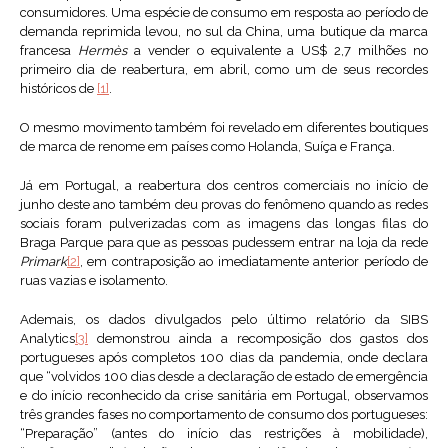
consumidores. Uma espécie de consumo em resposta ao período de
demanda reprimida levou, no sul da China, uma butique da marca
francesa
Hermès
a vender o equivalente a US$ 2,7 milhões no
primeiro dia de reabertura, em abril, como um de seus recordes
históricos de
[1]
.
O mesmo movimento também foi revelado em diferentes boutiques
de marca de renome em países como Holanda, Suíça e França.
Já em Portugal, a reabertura dos centros comerciais no início de
junho deste ano também deu provas do fenômeno quando as redes
sociais foram pulverizadas com as imagens das longas filas do
Braga Parque para que as pessoas pudessem entrar na loja da rede
Primark
[2]
, em contraposição ao imediatamente anterior período de
ruas vazias e isolamento.
Ademais, os dados divulgados pelo último relatório da SIBS
Analytics
[3]
demonstrou ainda a recomposição dos gastos dos
portugueses após completos 100 dias da pandemia, onde declara
que “volvidos 100 dias desde a declaração de estado de emergência
e do início reconhecido da crise sanitária em Portugal, observamos
três grandes fases no comportamento de consumo dos portugueses:
“Preparação” (antes do início das restrições à mobilidade),