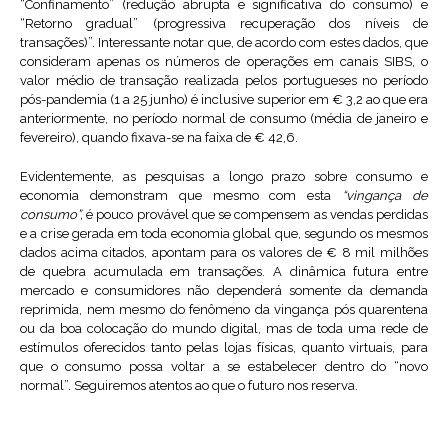
“Confinamento” (redução abrupta e significativa do consumo) e
“Retorno gradual” (progressiva recuperação dos níveis de
transações)”. Interessante notar que, de acordo com estes dados, que
consideram apenas os números de operações em canais SIBS, o
valor médio de transação realizada pelos portugueses no período
pós-pandemia (1 a 25 junho) é inclusive superior em € 3,2 ao que era
anteriormente, no período normal de consumo (média de janeiro e
fevereiro), quando fixava-se na faixa de € 42,6.
Evidentemente, as pesquisas a longo prazo sobre consumo e
economia demonstram que mesmo com esta
“vingança de
consumo”,
é pouco provável que se compensem as vendas perdidas
e a crise gerada em toda economia global que, segundo os mesmos
dados acima citados, apontam para os valores de € 8 mil milhões
de quebra acumulada em transações. A dinâmica futura entre
mercado e consumidores não dependerá somente da demanda
reprimida, nem mesmo do fenômeno da vingança pós quarentena
ou da boa colocação do mundo digital, mas de toda uma rede de
estímulos oferecidos tanto pelas lojas físicas, quanto virtuais, para
que o consumo possa voltar a se estabelecer dentro do “novo
normal”. Seguiremos atentos ao que o futuro nos reserva.