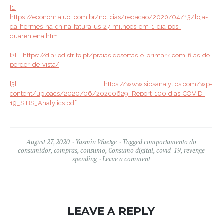
[1]
https://economia.uol.com.br/noticias/redacao/2020/04/13/loja-
da-hermes-na-china-fatura-us-27-milhoes-em-1-dia-pos-
quarentena.htm
[2]
https://diariodistrito.pt/praias-desertas-e-primark-com-filas-de-
perder-de-vista/
[3]
https://www.sibsanalytics.com/wp-
content/uploads/2020/06/20200629_Report-100-dias-COVID-
19_SIBS_Analytics.pdf
August 27, 2020
Yasmin Waetge
Tagged
comportamento do
consumidor
,
compras
,
consumo
,
Consumo digital
,
covid-19
,
revenge
spending
Leave a comment
LEAVE A REPLY