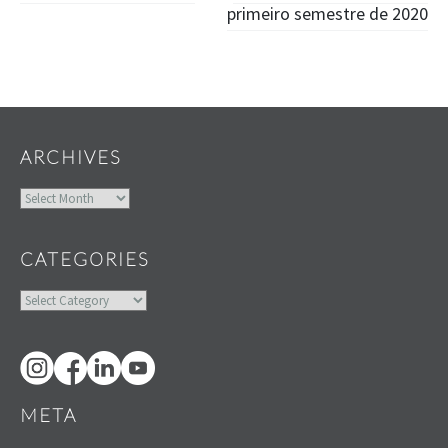
navigation
primeiro semestre de 2020
Widgets
ARCHIVES
Archives
CATEGORIES
Categories
META