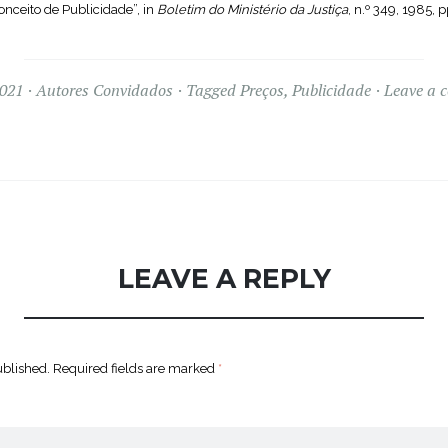
onceito de Publicidade”, in
Boletim do Ministério da Justiça
, n.º 349, 1985, p
2021
Autores Convidados
Tagged
Preços
,
Publicidade
Leave a 
LEAVE A REPLY
ublished.
Required fields are marked
*