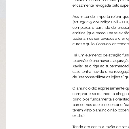
eficazmente revogada pelo superm
Assim sendo, importa referir qu
(art. 230.º-3 do Código Civil – C
complexa, e partindo do pressu
emitida (que passou na televisã
poderíamos ser levados a crer 
euros o quilo. Contudo, entendem
Há um elemento de atração fun
televisão, é promover a aquisiçã
Xavier se dirige ao supermercad
caso tenha havido uma revogaçã
de “responsabilizar os lojistas”
O anúncio diz expressamente que
comprar e só quando lá chega é
princípios fundamentais orienta
parece-nos que é necessário “da
terem visto o anúncio não pode
existiu).
Tendo em conta a razão de ser d