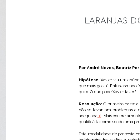
LARANJAS D
Por André Neves, Beatriz Pere
Hipótese:
Xavier viu um anúnci
que mais gosta”. Entusiasmado, X
quilo. O que pode Xavier fazer?
Resolução:
O primeiro passo a 
não se levantam problemas a e
adequada
[1]
. Mais concretament
qualificá-la como sendo uma pro
Esta modalidade de proposta con
indeterminados o direito potest