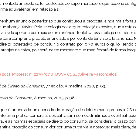
umentado antes de se ter deslocado ao supermercado, é que poderia conf
orma equivalente” em relação a si.
 nenhum anúncio posterior ao que configurou a proposta, ainda mais fortal
e abranja Xavier. Pela teleologia dos argumentos já expostos, que a este c
via sido operada por meio de um anúncio, tentativa essa feita já no supe
 para comprar o produto anunciado e por conta de ter visto o tal anúncio
direito potestativo de concluir o contrato por 0,70 euros o quilo, sendo
ranjas na caixa, pois será nesse momento que manifestará de forma inequí
de 2011, Processo nº 2279/07.8TBOVR.C1.S1 (Oliveira Vasconcelos).
 de Direito do Consumo
, 7.ª edição, Almedina, 2020, p. 83.
reito do Consumo,
Almedina, 2005, p. 98.
e é anunciado um período de duração de determinada proposta (“Só e
te uma prática comercial desleal, assim como admitimos a eventual possib
ral e as normas especiais de direito do consumo, se considerar o prazo co
tir a proteção do consumidor por uma outra via, a nosso ver mais clara, dec