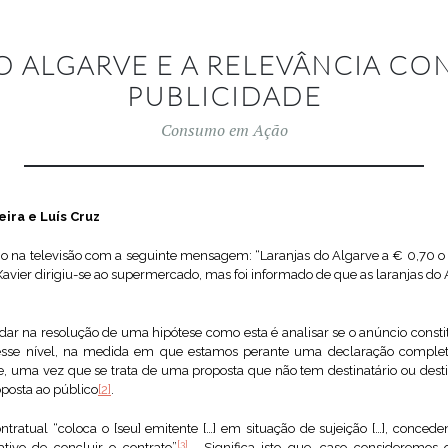
O ALGARVE E A RELEVÂNCIA CO
PUBLICIDADE
Consumo em Ação
ira e Luís Cruz
o na televisão com a seguinte mensagem: “Laranjas do Algarve a € 0,70 o q
avier dirigiu-se ao supermercado, mas foi informado de que as laranjas do
dar na resolução de uma hipótese como esta é analisar se o anúncio consti
sse nível, na medida em que estamos perante uma declaração completa
e, uma vez que se trata de uma proposta que não tem destinatário ou des
posta ao público
[2]
.
tratual “coloca o [seu] emitente […] em situação de sujeição […], conced
[3]
ativo de concluir o contrato”
. Significa isto que, caso consideremos 