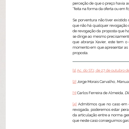
perceção de que o preço havia a
“feita na forma da oferta ou em f
Se porventura não tiver existido
que não há qualquer revogação qu
de revogação da proposta que ha
se dirige ao mesmo precisamente
que abranja Xavier, este tem o 
momento em que apresentar as la
proposta.
[1]
Ac. do STJ, de 27 de outubro 
[2]
Jorge Morais Carvalho,
Manual
[3]
Carlos Ferreira de Almeida,
Di
[4]
Admitimos que no caso em qu
revogada, poderemos estar peran
da articulação entre a norma ge
que neste caso conseguimos garan