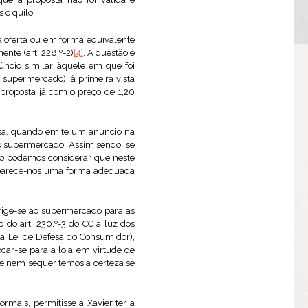
 o quilo.
a oferta ou em forma equivalente
ente (art. 228.º-2)
[4]
. A questão é
úncio similar àquele em que foi
 supermercado), à primeira vista
proposta já com o preço de 1,20
sa, quando emite um anúncio na
o supermercado. Assim sendo, se
não podemos considerar que neste
o parece-nos uma forma adequada
irige-se ao supermercado para as
do art. 230.º-3 do CC à luz dos
da Lei de Defesa do Consumidor),
car-se para a loja em virtude de
e nem sequer temos a certeza se
rmais, permitisse a Xavier ter a