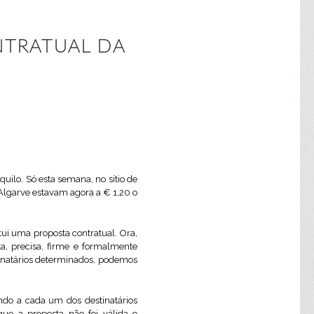
NTRATUAL DA
uilo. Só esta semana, no sítio de
 Algarve estavam agora a € 1,20 o
tui uma proposta contratual. Ora,
, precisa, firme e formalmente
tinatários determinados, podemos
endo a cada um dos destinatários
que a proposta não foi válida e