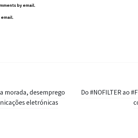
omments by email.
 email.
o da morada, desemprego
Do #NOFILTER ao #FI
nicações eletrónicas
c
Widgets