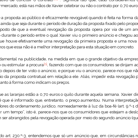
ercado, está nas mãos de Xavier celebrar ou não o contrato por 0,70 euros
e a proposta ao público é eficazmente revogável quando é feita na forma d
C), ainda que seja durante o período de duração da proposta fixado pelo propon
posto de que a eventual revogação da proposta opera por via de um an
o durante o período entre o qual Xavier viu o primeiro anúncio e chegou ao
que houve efetivamente uma revogação da primeira proposta e uma nova 
os que essa não é a melhor interpretação para esta situação em concreto.
damental na publicidade, na medida em que o grande objetivo da empre
[5]
o ou estimular a procura
, fazendo com que os consumidores se dirijam a
o depois de ter visto o anúncio, e porque viu o anúncio, parece-nos que 
o da proposta contratual em relação a ele. Aliás, impedir esta revogaçã
 quanto à forma como indicam os preços.
 as laranjas estão a 0,70 euros o quilo durante aquela semana. Xavier d
 que é informado que, entretanto, o preço aumentou. Numa interpretação 
dores do ordenamento jurídico, nomeadamente à luz da boa-fé (art. 9.º-1 
r um tempo”, isto é, parece-nos que os consumidores que estejam a deslo
m ser abrangidos pela revogação operada por meio do segundo anúncio (qu
o art. 230.º-3, entendemos que só um anúncio que, em circunstâncias no