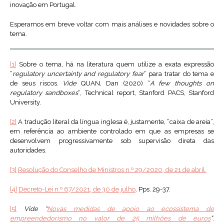
inovação em Portugal.
Esperamos em breve voltar com mais análises e novidades sobre o
tema.
[1]
Sobre o tema, há na literatura quem utilize a exata expressão
“
regulatory uncertainty and regulatory fear
” para tratar do tema e
de seus riscos.
Vide
QUAN, Dan (2020) “
A few thoughts on
regulatory sandboxes
”, Technical report, Stanford PACS, Stanford
University.
[2]
A tradução literal da língua inglesa é, justamente, “caixa de areia”,
em referência ao ambiente controlado em que as empresas se
desenvolvem progressivamente sob supervisão direta das
autoridades.
[3]
Resolução do Conselho de Ministros n.º 29/2020, de 21 de abril.
[4]
Decreto-Lei n.º 67/2021, de 30 de julho
. Pps. 29-37.
[5]
Vide “
Novas medidas de apoio ao ecossistema de
empreendedorismo no valor de 25 milhões de euros
”
.