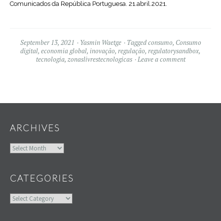
Comunicados da República Portuguesa. 21.abril.2021.
September 13, 2021
Yasmin Waetge
Tagged
consumo
,
Consumo
digital
,
economia global
,
inovação
,
regulação
,
regulatorysandbox
,
tecnologia
,
zonaslivrestecnologicas
Leave a comment
Widgets
ARCHIVES
Archives
CATEGORIES
Categories