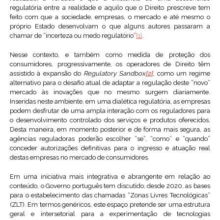
regulatória entre a realidade e aquilo que o Direito prescreve tem
feito com que a sociedade, empresas, o mercado e até mesmo o
próprio Estado desenvolvam o que alguns autores passaram a
chamar de “incerteza ou medo regulatório”
[1]
.
Nesse contexto, e também como medida de proteção dos
consumidores, progressivamente, os operadores de Direito têm
assistido à expansão do
Regulatory Sandbox
[2]
, como um regime
alternativo para o desafio atual de adaptar a regulação deste “novo”
mercado às inovações que no mesmo surgem diariamente.
Inseridas neste ambiente, em uma dialética regulatória, as empresas
podem desfrutar de uma ampla interação com os reguladores para
o desenvolvimento controlado dos serviços e produtos oferecidos.
Desta maneira, em momento posterior e de forma mais segura, as
agências reguladoras poderão escolher “se”, “como” e “quando”
conceder autorizações definitivas para o ingresso e atuação real
destas empresas no mercado de consumidores.
Em uma iniciativa mais integrativa e abrangente em relação ao
conteúdo, o Governo português tem discutido, desde 2020, as bases
para o estabelecimento das chamadas “Zonas Livres Tecnológicas”
(ZLT). Em termos genéricos, este espaço pretende ser uma estrutura
geral e intersetorial para a experimentação de tecnologias