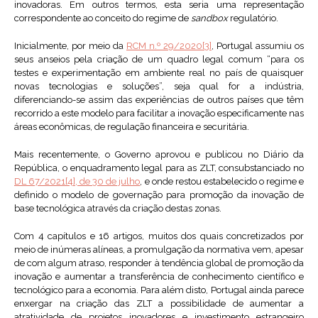
inovadoras. Em outros termos, esta seria uma representação
correspondente ao conceito do regime de
sandbox
regulatório.
Inicialmente, por meio da
RCM n.º 29/2020
[3]
, Portugal assumiu os
seus anseios pela criação de um quadro legal comum “para os
testes e experimentação em ambiente real no país de quaisquer
novas tecnologias e soluções”, seja qual for a indústria,
diferenciando-se assim das experiências de outros países que têm
recorrido a este modelo para facilitar a inovação especificamente nas
áreas econômicas, de regulação financeira e securitária.
Mais recentemente, o Governo aprovou e publicou no Diário da
República, o enquadramento legal para as ZLT, consubstanciado no
DL 67/2021[4], de 30 de julho
, e onde restou estabelecido o regime e
definido o modelo de governação para promoção da inovação de
base tecnológica através da criação destas zonas.
Com 4 capítulos e 16 artigos, muitos dos quais concretizados por
meio de inúmeras alíneas, a promulgação da normativa vem, apesar
de com algum atraso, responder à tendência global de promoção da
inovação e aumentar a transferência de conhecimento científico e
tecnológico para a economia. Para além disto, Portugal ainda parece
enxergar na criação das ZLT a possibilidade de aumentar a
atratividade de projetos inovadores e investimento estrangeiro