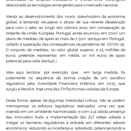
relacionado às tecnologias emergentes para o mercado nacional.
Atenta ao desenvolvimento dos novos
stakeholders
da economia
global, e tentando recuperar o atraso de sua recente desatenção
para com o setor ao longo dos últimos anos, em comparação ao
restante da União Europeia, Portugal ainda anunciou em 2020 um
plano de medidas de apoio às mais de 2.500
startups
em Portugal,
voltado à superação das consequências da pandemia de COVID-19.
O conjunto de medidas, no valor global superior a 25 milhões de
euros, pretende representar, em média, 10 mil euros de apoio
potencial para cada
startup
[5]
.
Vale aqui lembrar, por exemplo, que, em larga medida, foi
justamente na sequência da exímia criação de um
sandbox
regulatório pela Autoridade Financeira britânica, em 2015, que
surgiu a Revolut, hoje uma das
FinTechs
mais valiosas da Europa.
Desta forma, apesar de algumas merecidas críticas, não se podem
menosprezar os esforços legislativos realizados, uma vez que,
inserida em um ambiente harmonizado, e com a já sólida presença
das
innovation hubs
, a implementação das ZLT esteja voltada a
mitigar as barreiras regulatórias à entrada em diferentes setores
econômicos, reduzindo as incertezas e, sobretudo, potencializando a