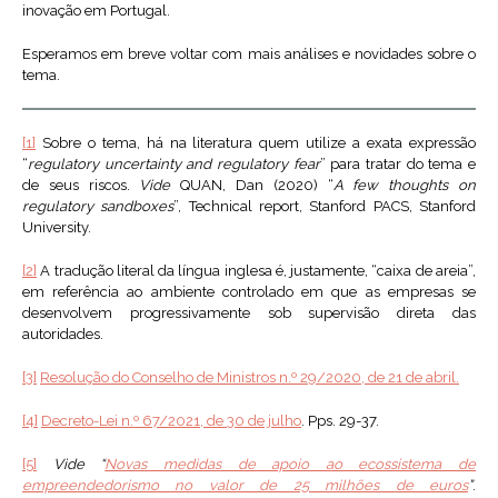
inovação em Portugal.
Esperamos em breve voltar com mais análises e novidades sobre o
tema.
[1]
Sobre o tema, há na literatura quem utilize a exata expressão
“
regulatory uncertainty and regulatory fear
” para tratar do tema e
de seus riscos.
Vide
QUAN, Dan (2020) “
A few thoughts on
regulatory sandboxes
”, Technical report, Stanford PACS, Stanford
University.
[2]
A tradução literal da língua inglesa é, justamente, “caixa de areia”,
em referência ao ambiente controlado em que as empresas se
desenvolvem progressivamente sob supervisão direta das
autoridades.
[3]
Resolução do Conselho de Ministros n.º 29/2020, de 21 de abril.
[4]
Decreto-Lei n.º 67/2021, de 30 de julho
. Pps. 29-37.
[5]
Vide “
Novas medidas de apoio ao ecossistema de
empreendedorismo no valor de 25 milhões de euros
”
.