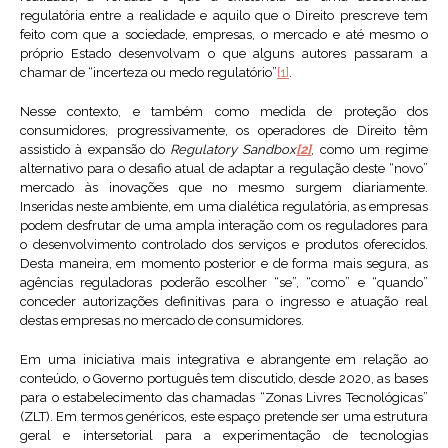
regulatória entre a realidade e aquilo que o Direito prescreve tem
feito com que a sociedade, empresas, o mercado e até mesmo o
próprio Estado desenvolvam o que alguns autores passaram a
chamar de “incerteza ou medo regulatório”
[1]
.
Nesse contexto, e também como medida de proteção dos
consumidores, progressivamente, os operadores de Direito têm
assistido à expansão do
Regulatory Sandbox
[2]
, como um regime
alternativo para o desafio atual de adaptar a regulação deste “novo”
mercado às inovações que no mesmo surgem diariamente.
Inseridas neste ambiente, em uma dialética regulatória, as empresas
podem desfrutar de uma ampla interação com os reguladores para
o desenvolvimento controlado dos serviços e produtos oferecidos.
Desta maneira, em momento posterior e de forma mais segura, as
agências reguladoras poderão escolher “se”, “como” e “quando”
conceder autorizações definitivas para o ingresso e atuação real
destas empresas no mercado de consumidores.
Em uma iniciativa mais integrativa e abrangente em relação ao
conteúdo, o Governo português tem discutido, desde 2020, as bases
para o estabelecimento das chamadas “Zonas Livres Tecnológicas”
(ZLT). Em termos genéricos, este espaço pretende ser uma estrutura
geral e intersetorial para a experimentação de tecnologias