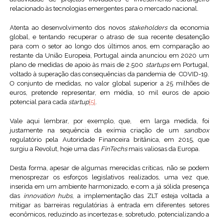
relacionado às tecnologias emergentes para o mercado nacional.
Atenta ao desenvolvimento dos novos
stakeholders
da economia
global, e tentando recuperar o atraso de sua recente desatenção
para com o setor ao longo dos últimos anos, em comparação ao
restante da União Europeia, Portugal ainda anunciou em 2020 um
plano de medidas de apoio às mais de 2.500
startups
em Portugal,
voltado à superação das consequências da pandemia de COVID-19.
O conjunto de medidas, no valor global superior a 25 milhões de
euros, pretende representar, em média, 10 mil euros de apoio
potencial para cada
startup
[5]
.
Vale aqui lembrar, por exemplo, que, em larga medida, foi
justamente na sequência da exímia criação de um
sandbox
regulatório pela Autoridade Financeira britânica, em 2015, que
surgiu a Revolut, hoje uma das
FinTechs
mais valiosas da Europa.
Desta forma, apesar de algumas merecidas críticas, não se podem
menosprezar os esforços legislativos realizados, uma vez que,
inserida em um ambiente harmonizado, e com a já sólida presença
das
innovation hubs
, a implementação das ZLT esteja voltada a
mitigar as barreiras regulatórias à entrada em diferentes setores
econômicos, reduzindo as incertezas e, sobretudo, potencializando a