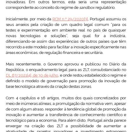
inovadoras. Em outros termos, esta seria uma representação
correspondente ao conceito do regime de
sandbox
regulatório.
Inicialmente, por meio da
RCM n.º 29/2020
[3]
, Portugal assumiu os
seus anseios pela criação de um quadro legal comum “para os
testes e experimentação em ambiente real no país de quaisquer
novas tecnologias e soluções”, seja qual for a indústria,
diferenciando-se assim das experiências de outros países que têm
recorrido a este modelo para facilitar a inovação especificamente nas
áreas econômicas, de regulação financeira e securitária.
Mais recentemente, o Governo aprovou e publicou no Diário da
República, o enquadramento legal para as ZLT, consubstanciado no
DL 67/2021[4], de 30 de julho
, e onde restou estabelecido o regime e
definido o modelo de governação para promoção da inovação de
base tecnológica através da criação destas zonas.
Com 4 capítulos e 16 artigos, muitos dos quais concretizados por
meio de inúmeras alíneas, a promulgação da normativa vem, apesar
de com algum atraso, responder à tendência global de promoção da
inovação e aumentar a transferência de conhecimento científico e
tecnológico para a economia. Para além disto, Portugal ainda parece
enxergar na criação das ZLT a possibilidade de aumentar a
atratividade de projetos inovadores e investimento estrangeiro