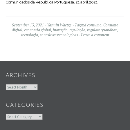
Comunicados da República Portuguesa. 21.abril.2021.
September 13, 2021
Yasmin Waetge
Tagged
consumo
,
Consumo
digital
,
economia global
,
inovação
,
regulação
,
regulatorysandbox
,
tecnologia
,
zonaslivrestecnologicas
Leave a comment
Widgets
ARCHIVES
Archives
CATEGORIES
Categories