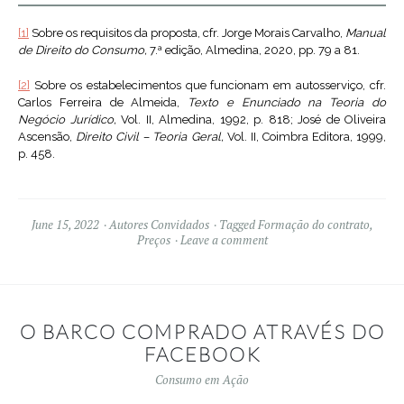
[1]
Sobre os requisitos da proposta, cfr. Jorge Morais Carvalho,
Manual
de Direito do Consumo,
7.ª edição, Almedina, 2020, pp. 79 a 81.
[2]
Sobre os estabelecimentos que funcionam em autosserviço, cfr.
Carlos Ferreira de Almeida,
Texto e Enunciado na Teoria do
Negócio Jurídico,
Vol. II, Almedina, 1992, p. 818; José de Oliveira
Ascensão,
Direito Civil – Teoria Geral,
Vol. II, Coimbra Editora, 1999,
p. 458.
June 15, 2022
Autores Convidados
Tagged
Formação do contrato
,
Preços
Leave a comment
O BARCO COMPRADO ATRAVÉS DO
FACEBOOK
Consumo em Ação