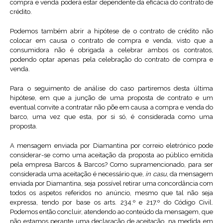
compra e venda poderá estar dependente da eficácia do contrato de
crédito.
Podemos também abrir a hipótese de o contrato de crédito não
colocar em causa o contrato de compra e venda, visto que a
consumidora não é obrigada a celebrar ambos os contratos,
podendo optar apenas pela celebração do contrato de compra e
venda.
Para o seguimento de análise do caso partiremos desta última
hipótese, em que a junção de uma proposta de contrato e um
eventual convite a contratar não põe em causa a compra e venda do
barco, uma vez que esta, por si só, é considerada como uma
proposta.
A mensagem enviada por Diamantina por correio eletrónico pode
considerar-se como uma aceitação da proposta ao público emitida
pela empresa Barcos & Barcos? Como supramencionado, para ser
considerada uma aceitação é necessário que,
in casu
, da mensagem
enviada por Diamantina, seja possível retirar uma concordância com
todos os aspetos referidos no anúncio, mesmo que tal não seja
expressa, tendo por base os arts. 234.º e 217.º do Código Civil.
Podemos então concluir, atendendo ao conteúdo da mensagem, que
não estamos perante uma declaração de aceitação, na medida em