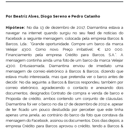
Por Beatriz Alves, Diogo Sereno e Pedro Catanho
Hipótese:
No dia 13 de dezembro de 2017, Diamantina estava a
navegar na internet quando surgiu no seu feed de notícias do
Facebook a seguinte mensagem, colocada pela empresa Barcos &
Barcos, Lda.: “Grande oportunidade. Compre um barco da marca
Velejar 4300. Como novo. Preço imbatível: € 120 000.
Financiamento pela empresa Crédito para Barcos, S.A.”. A
mensagem continha ainda uma foto de um barco da marca Velejar
4300. Entusiasmada, Diamantina enviou de imediato uma
mensagem de correio eletrónico à Barcos & Barcos, dizendo que
estava muito interessada, mas que pretendia ver o barco antes de
decidir. No dia seguinte, a Barcos & Barcos respondeu, também por
correio eletrónico, agradecendo o contacto e anexando dois
documentos, designados Contrato de compra e venda de barco e
Proposta de crédito, ambos contendo um conjunto de cláusulas.
Diamantina foi ver o barco no dia 17 de dezembro de 2012 e, apesar
de ter ficado um pouco desiludida por perceber que este tinha
apenas uma janela, ao contrário do barco da foto que constava da
mensagem do Facebook, assinou os documentos. Dois dias depois, a
empresa Crédito para Barcos aprovou o crédito, tendo a Barcos &