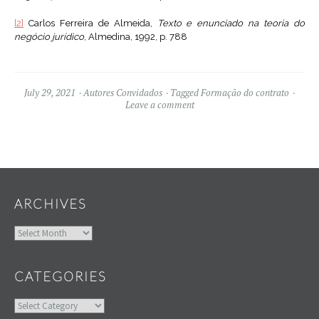
[2]
Carlos Ferreira de Almeida,
Texto e enunciado na teoria do
negócio jurídico
, Almedina, 1992, p. 788
July 29, 2021
Autores Convidados
Tagged
Formação do contrato
Leave a comment
Widgets
ARCHIVES
Archives
CATEGORIES
Categories