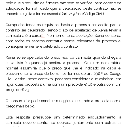
pelo que o requisito da firmeza também se verifica, bem como o da
adequação formal, dado que a celebração deste contrato não se
encontra sujeita a forma especial (art. 219.º do Código Civil).
Cumpridos todos os requisitos, basta a proposta ser aceite para o
contrato ser celebrado, sendo o ato de aceitação de Xénia levar a
camisola até à caixa
[2]
. No momento da aceitação, Xénia concorda
com todos os aspetos contratualmente relevantes da proposta e,
consequentemente, é celebrado o contrato.
Xénia só se apercebe do preço
real
da camisola quando chega à
caixa, isto é, quando já aceitou a proposta. Ora, um declaratário
normal assumiria que o preço que lhe é indicado na caixa é,
efetivamente, o preço do bem, nos termos do art. 236.º do Código
Civil. Assim, neste contexto, podemos considerar que existiam, em
rigor, duas propostas: uma com um preço de € 10 e outra com um
preço de € 23.
O consumidor pode concluir o negócio aceitando a proposta com o
preço mais baixo.
Esta resposta pressupõe um determinado enquadramento: a
camisola deve encontrar-se dobrada juntamente com outras as