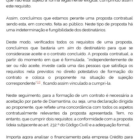
que não está sujeito a forma legalmente exigida, cumprindo assim
este requisito.
Assim, concluímos que estamos perante uma proposta contratual
sendo esta, em concreto, feita ao público. Neste tipo de proposta há
uma indeterminação e fungibilidade dos destinatários.
Deste modo, verificados todos os requisitos de uma proposta,
concluímos que bastaria um
sim
do destinatário para que se
considerasse aceite e o contrato concluído. A proposta contratual, a
partir do momento em que é formulada, “independentemente de
ser ou não aceite, investe cada uma das pessoas que satisfaça os
requisitos nela previstos no direito potestativo de formação do
contrato e coloca o proponente na situação de sujeição
[2]
correspondente”
, ficando assim vinculado a cumpri-la.
Neste seguimento, para a formação de um contrato é necessária a
aceitação por parte de Diamantina, ou seja, uma declaração dirigida
ao proponente, que reflete uma concordância com todos os aspetos
contratualmente relevantes da proposta apresentada. Tem, no
entanto, que cumprir dois requisitos: a conformidade com a proposta
(ideia subjacente ao art. 232.º do Código Civil) e a adequação formal.
Importa agora analisar o financiamento pela empresa Crédito para