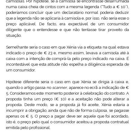
camisolas. Por hipótese, se a camisola se encontrasse desarrumada
numa caixa cheia de cintos com a mesma legenda (“Tudo a € 10”),
poderíamos concluir que um declaratário normal poderia deduzir
que a legenda não se aplicaria à camisola e, por isso, não seria esse o
preço aplicável. De facto, era expectável de um consumidor
diligente que o entendesse e que não tentasse tirar proveito da
situação.
Semelhante seria o caso em que Xénia via a etiqueta na qual estava
indicado o preço de € 23 e, mesmo assim, levava a camisola até à
caixa com a intenção de comprá-la pelo preço indicado na caixa. É
incontestável que esta atitude não espelha a diligência esperada de
um consumidor.
Hipótese diferente seria o caso em que Xénia se dirigia à caixa e,
quando o artigo passa no
scanner
, aparece no ecrã a indicação de €
5. Consideramos este momento posterior à celebração do contrato. A
proposta tinha um preço (€ 10) e a aceitação não pode alterar a
proposta. Deste modo, se a proposta já foi aceite, Xénia estaria a
incumprir a obrigação, ainda que não de forma culposa, se pagasse
apenas os € 5. O preço a pagar deve ser aquele que foi acordado,
isto é, o preço pelo qual o consumidor aceitou a proposta contratual
emitida pelo profissional.