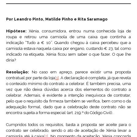
Por Leandro Pinto, Matilde Pinho e Rita Saramago
Hipótese:
Xénia, consumidora, entrou numa conhecida loja de
roupa e retirou uma camisola de uma caixa que continha a
indicação “Tudo a € 10”. Quando chegou à caixa percebeu que a
camisola estava naquela caixa por engano, custando € 23, tal como
indicado na etiqueta. Xénia ficou sem saber o que fazer. O que lhe
diria?
Resolução:
No caso em apreço, parece existir uma proposta
contratual por parte da loja
[1]
. A declaração é completa, já que revela
o conteúdo mínimo do contrato a celebrar. É também precisa, uma
vez que não deixa dúvidas acerca dos elementos do contrato a
celebrar. Ademais, é evidente a intenção inequívoca de contratar,
pelo que o requisito da firmeza também se verifica, bem como o da
adequação formal, dado que a celebração deste contrato não se
encontra sujeita a forma especial (art. 219.º do Código Civil).
Cumpridos todos os requisitos, basta a proposta ser aceite para o
contrato ser celebrado, sendo o ato de aceitação de Xénia levar a
camisola até à caixa
[2]
. No momento da aceitação, Xénia concorda