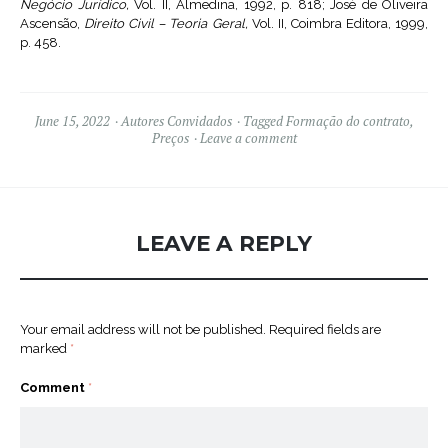
Negócio Jurídico,
Vol. II, Almedina, 1992, p. 818; José de Oliveira
Ascensão,
Direito Civil – Teoria Geral,
Vol. II, Coimbra Editora, 1999,
p. 458.
June 15, 2022
Autores Convidados
Tagged
Formação do contrato
,
Preços
Leave a comment
LEAVE A REPLY
Your email address will not be published.
Required fields are
marked
*
Comment
*