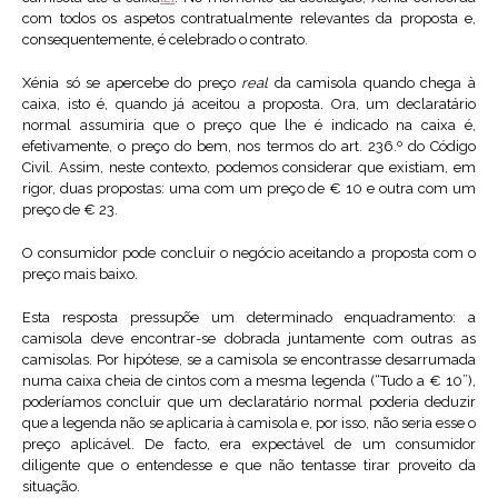
com todos os aspetos contratualmente relevantes da proposta e,
consequentemente, é celebrado o contrato.
Xénia só se apercebe do preço
real
da camisola quando chega à
caixa, isto é, quando já aceitou a proposta. Ora, um declaratário
normal assumiria que o preço que lhe é indicado na caixa é,
efetivamente, o preço do bem, nos termos do art. 236.º do Código
Civil. Assim, neste contexto, podemos considerar que existiam, em
rigor, duas propostas: uma com um preço de € 10 e outra com um
preço de € 23.
O consumidor pode concluir o negócio aceitando a proposta com o
preço mais baixo.
Esta resposta pressupõe um determinado enquadramento: a
camisola deve encontrar-se dobrada juntamente com outras as
camisolas. Por hipótese, se a camisola se encontrasse desarrumada
numa caixa cheia de cintos com a mesma legenda (“Tudo a € 10”),
poderíamos concluir que um declaratário normal poderia deduzir
que a legenda não se aplicaria à camisola e, por isso, não seria esse o
preço aplicável. De facto, era expectável de um consumidor
diligente que o entendesse e que não tentasse tirar proveito da
situação.