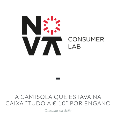
SKIP
Menu
TO
CONTENT
A CAMISOLA QUE ESTAVA NA
CAIXA “TUDO A € 10” POR ENGANO
Consumo em Ação