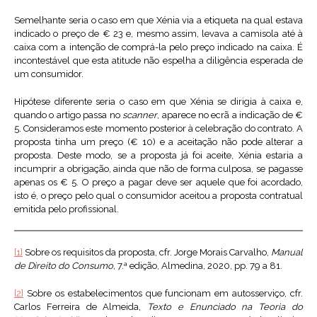
Semelhante seria o caso em que Xénia via a etiqueta na qual estava
indicado o preço de € 23 e, mesmo assim, levava a camisola até à
caixa com a intenção de comprá-la pelo preço indicado na caixa. É
incontestável que esta atitude não espelha a diligência esperada de
um consumidor.
Hipótese diferente seria o caso em que Xénia se dirigia à caixa e,
quando o artigo passa no
scanner
, aparece no ecrã a indicação de €
5. Consideramos este momento posterior à celebração do contrato. A
proposta tinha um preço (€ 10) e a aceitação não pode alterar a
proposta. Deste modo, se a proposta já foi aceite, Xénia estaria a
incumprir a obrigação, ainda que não de forma culposa, se pagasse
apenas os € 5. O preço a pagar deve ser aquele que foi acordado,
isto é, o preço pelo qual o consumidor aceitou a proposta contratual
emitida pelo profissional.
[1]
Sobre os requisitos da proposta, cfr. Jorge Morais Carvalho,
Manual
de Direito do Consumo,
7.ª edição, Almedina, 2020, pp. 79 a 81.
[2]
Sobre os estabelecimentos que funcionam em autosserviço, cfr.
Carlos Ferreira de Almeida,
Texto e Enunciado na Teoria do