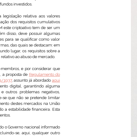
fundos investidos.
 legislação relativa aos valores
icação dos requisitos cumulativos
VM este criptoativo tem de ser um
lém disso, deve possuir algumas
es para se qualificar como valor
normas, das quais se destacam: em
undo lugar, os requisitos sobre a
e relativo ao abuso de mercado.
os-membros, e por considerar que
, a proposta de
Regulamento do
19/1937
, assunto já abordado
aqui
ento digital, garantindo alguma
 e outros problemas negativos,
-se que não se pretende limitar
imento destes mercados na União
 a estabilidade financeira. Esta
entos.
ndo o Governo nacional informado
luindo-se, aqui, qualquer outro