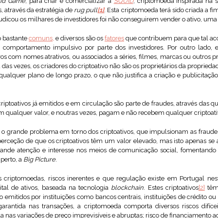
id Game
, para criar e comercializar a
SQUID
, criptomoeda inspirada na s
, através da estratégia de
rug pull
[1]
. Esta criptomoeda terá sido criada a fi
udicou os milhares de investidores foi não conseguirem vender o ativo, uma
o bastante
comuns,
e diversos são os
fatores
que contribuem para que tal ac
 comportamento impulsivo por parte dos investidores. Por outro lado, 
os com nomes atrativos, ou associados a séries, filmes, marcas ou outros 
das vezes, os criadores do criptoativo não são os proprietários da propriedad
ualquer plano de longo prazo, o que não justifica a criação e publicitação 
iptoativos já emitidos e em circulação são parte de fraudes, através das qu
 qualquer valor, e noutras vezes, pagam e não recebem qualquer criptoati
 o grande problema em torno dos criptoativos, que impulsionam as fraud
perceção de que os criptoativos têm um valor elevado, mas isto apenas s
nde atenção e interesse nos meios de comunicação social, fomentando a
 perto, a
Big Picture
.
s criptomoedas, riscos inerentes e que regulação existe em Portugal nes
ital de ativos, baseada na tecnologia
blockchain
. Estes criptoativos
[2]
têm 
o emitidos por instituições como bancos centrais, instituições de crédito ou
rantida nas transações, a criptomoeda comporta diversos riscos difíc
ela nas variações de preço imprevisíveis e abruptas; risco de financiamento