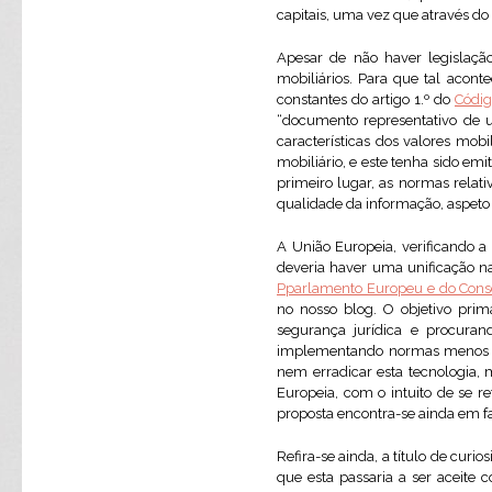
capitais, uma vez que através do
Apesar de não haver legislação 
mobiliários. Para que tal aconte
constantes do artigo 1.º do
Códig
“documento representativo de u
características dos valores mobil
mobiliário, e este tenha sido em
primeiro lugar, as normas relati
qualidade da informação, aspeto 
A União Europeia, verificando a
deveria haver uma unificação n
Pparlamento Europeu e do Cons
no nosso blog. O objetivo prim
segurança jurídica e procuran
implementando normas menos exi
nem erradicar esta tecnologia,
Europeia, com o intuito de se r
proposta encontra-se ainda em f
Refira-se ainda, a título de curi
que esta passaria a ser aceite