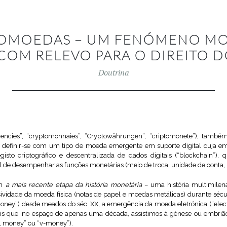
TOMOEDAS – UM FENÓMENO M
COM RELEVO PARA O DIREITO 
Doutrina
rencies”, “cryptomonnaies”, “Cryptowährungen”, “criptomonete”), tamb
 definir-se com um tipo de moeda emergente em suporte digital cuja emis
isto criptográfico e descentralizada de dados digitais (“blockchain”)
l de desempenhar as funções monetárias (meio de troca, unidade de conta, r
am
a mais recente etapa da história monetária
– uma história multimilen
ividade da moeda física (notas de papel e moedas metálicas) durante séc
oney”) desde meados do séc. XX, a emergência da moeda eletrónica (“ele
 eis que, no espaço de apenas uma década, assistimos à génese ou embriã
al money” ou “v-money”).