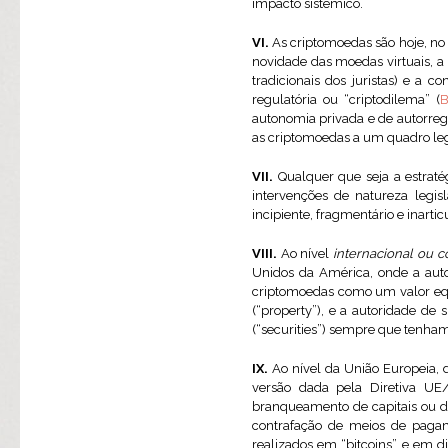
impacto sistémico.
VI.
As criptomoedas são hoje, no
novidade das moedas virtuais, 
tradicionais dos juristas) e a 
regulatória ou “criptodilema” (
B
autonomia privada e de autorreg
as criptomoedas a um quadro leg
VII.
Qualquer que seja a estratég
intervenções de natureza legi
incipiente, fragmentário e inartic
VIII.
Ao nível
internacional ou 
Unidos da América, onde a auto
criptomoedas como um valor equi
(“property”), e a autoridade de
(“securities”) sempre que tenham
IX.
Ao nível da União Europeia, 
versão dada pela Diretiva UE/
branqueamento de capitais ou d
contrafação de meios de pagam
realizados em “bitcoins” e em di