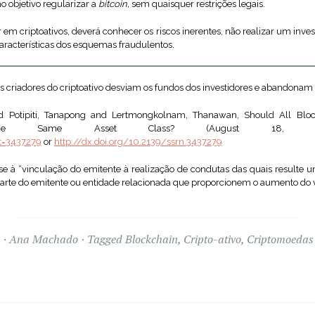
o objetivo regularizar a
bitcoin,
sem quaisquer restrições legais.
r em criptoativos, deverá conhecer os riscos inerentes, não realizar um inv
características dos esquemas fraudulentos.
s criadores do criptoativo desviam os fundos dos investidores e abandonam o
 Potipiti, Tanapong and Lertmongkolnam, Thanawan, Should All Block
 the Same Asset Class? (August 18, 20
ct=3437279
or
http://dx.doi.org/10.2139/ssrn.3437279
-se à “vinculação do emitente à realização de condutas das quais resulte u
r parte do emitente ou entidade relacionada que proporcionem o aumento do va
Ana Machado
Tagged
Blockchain
,
Cripto-ativo
,
Criptomoedas