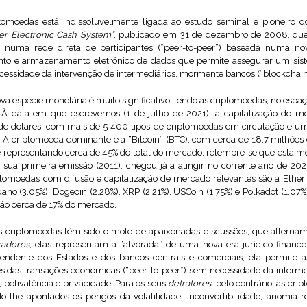
tomoedas está indissoluvelmente ligada ao estudo seminal e pioneiro d
eer Electronic Cash System”
, publicado em 31 de dezembro de 2008, que
numa rede direta de participantes (“peer-to-peer”) baseada numa nov
amento e armazenamento eletrónico de dados que permite assegurar um sis
ssidade da intervenção de intermediários, mormente bancos (“blockchain
va espécie monetária é muito significativo, tendo as criptomoedas, no esp
 À data em que escrevemos (1 de julho de 2021), a capitalização do m
de dólares, com mais de 5 400 tipos de criptomoedas em circulação e um
. A criptomoeda dominante é a “Bitcoin” (BTC), com cerca de 18,7 milhõe
s e representando cerca de 45% do total do mercado: relembre-se que esta m
 sua primeira emissão (2011), chegou já a atingir no corrente ano de 20
iptomoedas com difusão e capitalização de mercado relevantes são a Ether 
rdano (3,05%), Dogeoin (2,28%), XRP (2,21%), USCoin (1,75%) e Polkadot (1,07
ão cerca de 17% do mercado.
 criptomoedas têm sido o mote de apaixonadas discussões, que alternam 
radores
, elas representam a “alvorada” de uma nova era jurídico-financei
ndente dos Estados e dos bancos centrais e comerciais, ela permite a
es das transações económicas (“peer-to-peer”) sem necessidade da interm
, polivalência e privacidade. Para os seus
detratores
, pelo contrário, as cr
-lhe apontados os perigos da volatilidade, inconvertibilidade, anomia reg