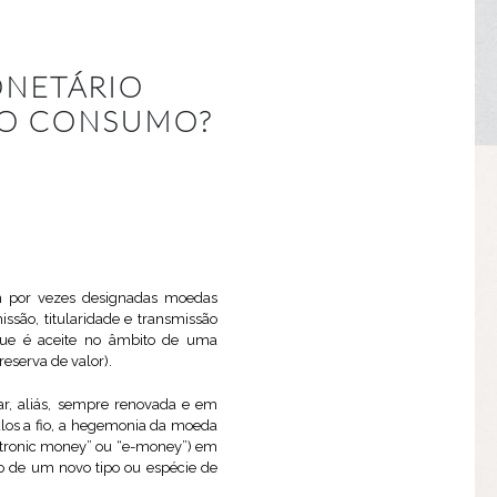
ONETÁRIO
DO CONSUMO?
ém por vezes designadas moedas
são, titularidade e transmissão
, que é aceite no âmbito de uma
eserva de valor).
ar, aliás, sempre renovada e em
ulos a fio, a hegemonia da moeda
ctronic money” ou “e-money”) em
o de um novo tipo ou espécie de