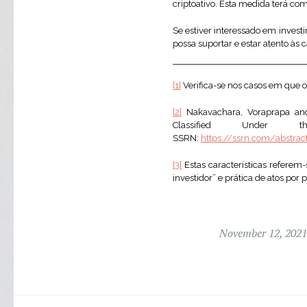
criptoativo. Esta medida terá com
Se estiver interessado em investi
possa suportar e estar atento às 
[1]
Verifica-se nos casos em que o
[2]
Nakavachara, Voraprapa and
Classified Under
SSRN:
https://ssrn.com/abstra
[3]
Estas características referem
investidor” e prática de atos po
November 12, 2021