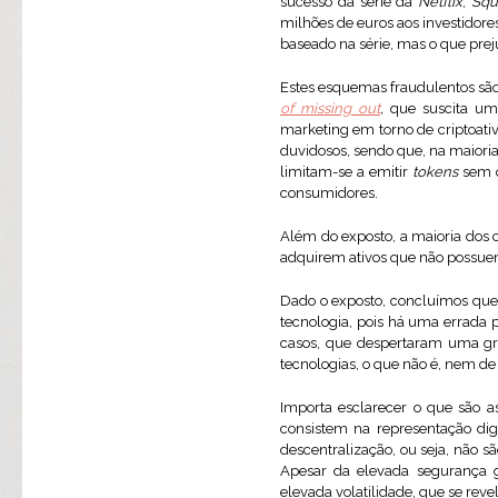
sucesso da série da
Netflix
,
Squ
milhões de euros aos investidores
baseado na série, mas o que prej
Estes esquemas fraudulentos sã
of missing out
,
que suscita um
marketing em torno de criptoativ
duvidosos, sendo que, na maioria 
limitam-se a emitir
tokens
sem q
consumidores.
Além do exposto, a maioria dos cr
adquirem ativos que não possuem
Dado o exposto, concluímos que
tecnologia, pois há uma errada 
casos, que despertaram uma gra
tecnologias, o que não é, nem de
Importa esclarecer o que são a
consistem na representação dig
descentralização, ou seja, não sã
Apesar da elevada segurança ga
elevada volatilidade, que se rev