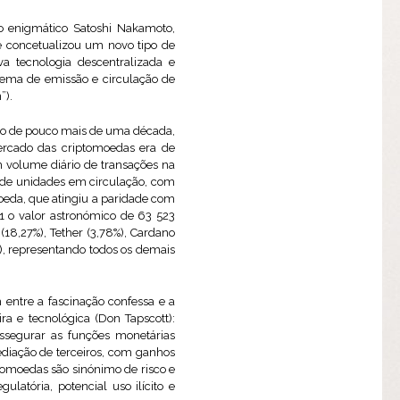
o enigmático Satoshi Nakamoto,
 concetualizou um novo tipo de
a tecnologia descentralizada e
tema de emissão e circulação de
”).
aço de pouco mais de uma década,
ercado das criptomoedas era de
 volume diário de transações na
s de unidades em circulação, com
oeda, que atingiu a paridade com
21 o valor astronómico de 63 523
(18,27%), Tether (3,78%), Cardano
%), representando todos os demais
entre a fascinação confessa e a
ra e tecnológica (Don Tapscott):
ssegurar as funções monetárias
ediação de terceiros, com ganhos
iptomoedas são sinónimo de risco e
ulatória, potencial uso ilícito e