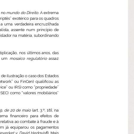
a no
mundo do Direito
. A extrema
riptês” exotérico para os quadros
do a uma verdadeira encruzilhada
lista, assente num princípio de
islador na matéria, subordinando
iplicação, nos últimos anos, das
 a um
mosaico regulatório
assaz
 de ilustração o caso dos Estados
twork” ou FinCen) qualificou as
vice” ou IRS) como “propriedade”
 SEC) como “valores mobiliários”
9, de 20 de maio
(art. 3.º, 18], na
ema financeiro para efeitos de
, relativa ao combate à fraude e à
bém já equiparou os pagamentos
teverket v. David Hedqvist
])
.
Mais