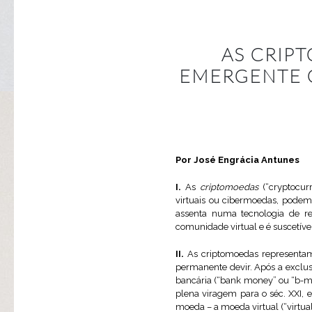
AS CRIP
EMERGENTE 
Por José Engrácia Antunes
I.
As
criptomoedas
(“cryptocur
virtuais ou cibermoedas, podem
assenta numa tecnologia de reg
comunidade virtual e é suscetíve
II.
As criptomoedas represent
permanente devir. Após a exclus
bancária (“bank money” ou “b-m
plena viragem para o séc. XXI,
moeda – a moeda virtual (“virtu