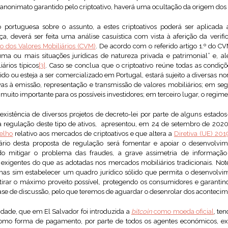
 anonimato garantido pelo criptoativo, haverá uma ocultação da origem dos 
portuguesa sobre o assunto, a estes criptoativos poderá ser aplicada a
ça, deverá ser feita uma análise casuística com vista à aferição da verif
o dos Valores Mobiliários (CVM)
. De acordo com o referido artigo 1.º do C
ma ou mais situações jurídicas de natureza privada e patrimonial” e, a
iários típicos
[3]
. Caso se conclua que o criptoativo reúne todas as condiçõ
itido ou esteja a ser comercializado em Portugal, estará sujeito a diversas 
vas à emissão, representação e transmissão de valores mobiliários; em seg
muito importante para os possíveis investidores; em terceiro lugar, o regim
 existência de diversos projetos de decreto-lei por parte de alguns estad
a regulação deste tipo de ativos, apresentou, em 24 de setembro de 2020
elho
relativo aos mercados de criptoativos e que altera a
Diretiva (UE) 20
ário desta proposta de regulação será fomentar e apoiar o desenvolvim
do mitigar o problema das fraudes, a grave assimetria de informação
gentes do que as adotadas nos mercados mobiliários tradicionais. Note
 mas sim estabelecer um quadro jurídico sólido que permita o desenvolv
etirar o máximo proveito possível, protegendo os consumidores e garantindo
ase de discussão, pelo que teremos de aguardar o desenrolar dos acontecim
osidade, que em El Salvador foi introduzida a
bitcoin
como moeda oficial
, te
 como forma de pagamento, por parte de todos os agentes económicos, exc