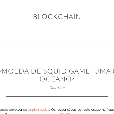
BLOCKCHAIN
OMOEDA DE SQUID GAME: UMA
OCEANO?
Doutrina
fraude envolvendo
criptomoedas
. Os responsáveis por este esquema fraud