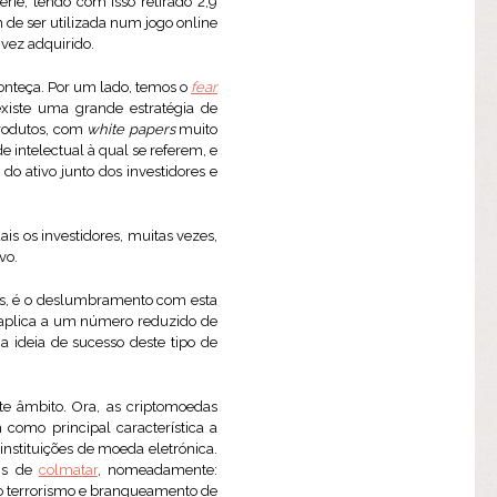
érie, tendo com isso retirado 2,9
m de ser utilizada num jogo online
 vez adquirido.
onteça. Por um lado, temos o
fear
existe uma grande estratégia de
produtos, com
white papers
muito
e intelectual à qual se referem, e
do ativo junto dos investidores e
ais os investidores, muitas vezes,
vo.
es, é o deslumbramento com esta
e aplica a um número reduzido de
 ideia de sucesso deste tipo de
te âmbito. Ora, as criptomoedas
como principal característica a
 instituições de moeda eletrónica.
eis de
colmatar
, nomeadamente:
 ao terrorismo e branqueamento de