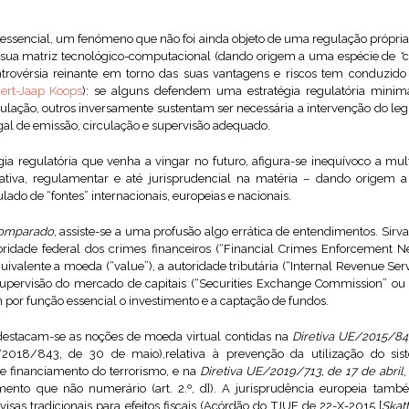
 essencial, um fenómeno que não foi ainda objeto de uma regulação própri
a sua matriz tecnológico-computacional (dando origem a uma espécie de
“
c
controvérsia reinante em torno das suas vantagens e riscos tem conduzi
ert-Jaap Koops
): se alguns defendem uma estratégia regulatória minima
ulação, outros inversamente sustentam ser necessária a intervenção do leg
al de emissão, circulação e supervisão adequado.
ia regulatória que venha a vingar no futuro, afigura-se inequívoco a mult
slativa, regulamentar e até jurisprudencial na matéria – dando origem
ulado de “fontes” internacionais, europeias e nacionais.
comparado
, assiste-se a uma profusão algo errática de entendimentos. Sirva
ridade federal dos crimes financeiros (“Financial Crimes Enforcement Ne
valente a moeda (“value”), a autoridade tributária (“Internal Revenue Ser
 supervisão do mercado de capitais (“Securities Exchange Commission” ou
 por função essencial o investimento e a captação de fundos.
destacam-se as noções de moeda virtual contidas na
Diretiva UE/2015/84
2018/843, de 30 de maio),relativa à prevenção da utilização do sist
e financiamento do terrorismo, e na
Diretiva UE/2019/713, de 17 de abril
ento que não numerário (art. 2.º, d]). A jurisprudência europeia tam
visas tradicionais para efeitos fiscais (Acórdão do TJUE de 22-X-2015 [
Skat