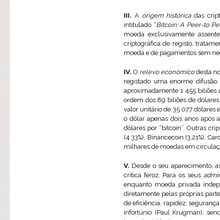
III.
A
origem histórica
das crip
intitulado “
Bitcoin: A Peer-to P
moeda exclusivamente assente 
criptográfica de registo, trat
moeda e de pagamentos sem nece
IV.
O
relevo económico
desta no
registado uma enorme difusão.
aproximadamente 1 455 biliões 
ordem dos 89 biliões de dólares
valor unitário de 35 077 dólare
o dólar apenas dois anos após a
dólares por “bitcoin”. Outras cr
(4.33%), Binancecoin (3,21%), Ca
milhares de moedas em circulaç
V.
Desde o seu aparecimento, as
crítica feroz. Para os seus
admi
enquanto moeda privada indepe
diretamente pelas próprias part
de eficiência, rapidez, segurança
infortúnio (Paul Krugman), sendo