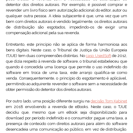
detentor dos direitos autorais. Por exemplo, é possível comprar e
revender um livro físico sem autorização adicional do editor, autor ou
qualquer outra pessoa. A ideia subjacente é que, uma vez que um
bem com direitos autorais é vendido legalmente, os direitos autorais
de distribuição são esgotados, impedindo-os de exigir uma
compensação adicional pela sua revenda.
Entretanto, este princípio não se aplica de forma harmoniosa aos
bens digitais. Neste caso, o Tribunal de Justiça da União Europeia
(TJUE) tem duas compreensões distintas. No
caso UsedSoft
de 2012,
que dizia respeito à revenda de software, o tribunal estabeleceu que
quando é concedida uma licença que permite o uso indefinido do
software em troca de uma taxa, este arranjo qualifica-se como
venda. Consequentemente, o princípio do esgotamento é aplicável,
permitindo ao adquirente revender o software sem a necessidade de
obter permissão do detentor dos direitos autorais.
Por outro lado, uma posição diferente surgiu na
decisão Tom Kabinet
em 2018 envolvendo a revenda de eBooks. Neste caso, o TJUE
decidiu que, mesmo que um eBook seja disponibilizado para
download por período indefinido e o consumidor pague uma taxa, a
presença de conteúdo com direitos autorais para além do software
desencadeia uma comunicação ao público, em vez de distribuição.