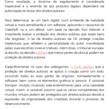
Como resultado, a doutrina do esgotamento é considerada
inaplicável e a revenda de tais produtos digitais dependerá da
autorização do titular dos direitos autorais.
Para determinar se um bem digital num ambiente de realidade
virtual é mais semelhante a um software, aplicando o raciocínio do
UsedSoft, ou a um eBook, com base na decisão Tom Kabinet, é
importante avaliar a proteção dos direitos autorais que esses bens
irão englobar. A lei de direitos autorais da UE protege criações
intelectuais que refletem a personalidade do autor, manifestada
pelas suas escolhas livres e criativas. Além disso, o tribunal europeu
já decidiu na decisão
InfoPaq
que meras partes da obra já podem ter
proteção de direitos autorais.
Especificamente no caso dos videogames,
o TJUE decidiu
que a
proteção de direitos autorais se aplica à criação como um todo,
incluindo todas as suas partes de originais, nomeadamente o
software, bem como os elementos gráficos e sonoros. É possível
transpor,
mutatis mutandis
, este entendimento para uma realidade
virtual. Assim, é razoável assumir que os vários componentes dos
mundos virtuais podem ser protegidos por direitos autorais devido à
expressão da originalidade dos criadores durante o processo de
desenvolvimento.