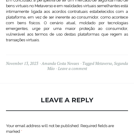
Em conclusão, a perspetiva de ter um mercado de segunda mão de
bens virtuais no Metaverso e em realidades virtuais semelhantes está
intimamente ligada aos acordos contratuais estabelecidos com a
plataforma, em vez de ser inerente ao consumidor, como acontece
com bens físicos. O cenário atual, moldado por tecnologias
emergentes, urge por uma maior proteção ao consumidor,
vulnerável aos termos de uso destas plataformas que regem as
transações virtuais.
November 13, 2023
Amanda Costa Novaes
Tagged
Metaverso
,
Segunda
Mão
Leave a comment
LEAVE A REPLY
Your email address will not be published.
Required fields are
marked
*