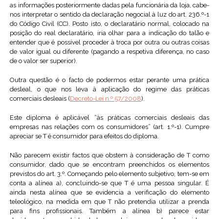
as informações posteriormente dadas pela funcionária da loja, cabe-
nos interpretar o sentido da declaração negocial à luz do art. 236.º-1
do Código Civil (CC). Posto isto, o declaratário normal, colocado na
posição do real declaratário, iria olhar para a indicação do talão e
entender que é possível proceder à troca por outra ou outras coisas
de valor igual ou diferente (pagando a respetiva diferença, no caso
de o valor ser superior).
Outra questão é o facto de podermos estar perante uma prática
desleal, o que nos leva à aplicação do regime das práticas
comerciais desleais (
Decreto-Lei n.º 57/2008
).
Este diploma é aplicável “às práticas comerciais desleais das
empresas nas relações com os consumidores” (art. 1.º-1). Cumpre
apreciar se T é consumidor para efeitos do diploma.
Não parecem existir factos que obstem à consideração de T como
consumidor, dado que se encontram preenchidos os elementos
previstos do art. 3.º. Começando pelo elemento subjetivo, tem-se em
conta a alínea a), concluindo-se que T é uma pessoa singular. É
ainda nesta alínea que se evidencia a verificação do elemento
teleológico, na medida em que T não pretendia utilizar a prenda
para fins profissionais. Também a alínea b) parece estar