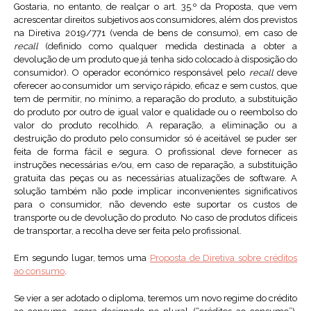
Gostaria, no entanto, de realçar o art. 35.º da Proposta, que vem
acrescentar direitos subjetivos aos consumidores, além dos previstos
na Diretiva 2019/771 (venda de bens de consumo), em caso de
recall
(definido como qualquer medida destinada a obter a
devolução de um produto que já tenha sido colocado à disposição do
consumidor). O operador económico responsável pelo
recall
deve
oferecer ao consumidor um serviço rápido, eficaz e sem custos, que
tem de permitir, no mínimo, a reparação do produto, a substituição
do produto por outro de igual valor e qualidade ou o reembolso do
valor do produto recolhido. A reparação, a eliminação ou a
destruição do produto pelo consumidor só é aceitável se puder ser
feita de forma fácil e segura. O profissional deve fornecer as
instruções necessárias e/ou, em caso de reparação, a substituição
gratuita das peças ou as necessárias atualizações de software. A
solução também não pode implicar inconvenientes significativos
para o consumidor, não devendo este suportar os custos de
transporte ou de devolução do produto. No caso de produtos difíceis
de transportar, a recolha deve ser feita pelo profissional.
Em segundo lugar, temos uma
Proposta de Diretiva sobre créditos
ao consumo
.
Se vier a ser adotado o diploma, teremos um novo regime do crédito