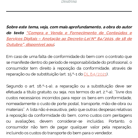
Doutrina
Sobre este tema, veja, com mais aprofundamento, a obra do autor
do texto
“Compra e Venda e Fornecimento de Conteúdos e
Serviços Digitais – Anotação ao Decreto-Lei Nº 84/2021, de 18 de
Outubro”, disponível aqui
.
Em caso de uma falta de conformidade do bem com o contrato que
se manifeste dentro do período de responsabilidade do profissional, o
consumidor tem direito à reposição da conformidade, através de
reparação ou de substituição (art. 15.º-1 do
DL 84/2021
).
Segundo o art. 18.º-1-a), a reparação ou a substituição deve ser
efetuada a título gratuito, ou seja, nos termos do art. 2.º-a), “livre dos
custos necessários incorridos para repor os bens em conformidade,
nomeadamente o custo de porte postal, transporte, mão-de-obra ou
materiais”. A lista não é exaustiva, pelo que outras despesas relativas
à reposição da conformidade do bem, como custos com peritagens
ou avaliações, devem considerar-se incluídas. Portanto, o
consumidor não tem de pagar qualquer valor pela reparação,
incluindo os custos do transporte do bem para o vendedor.