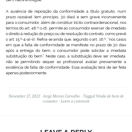
A ausência de reposição da conformidade a título gratuito, num
prazo razoável (em princípio, 30 dias) e sem grave inconveniente
para o consumidor, além de constituir ilícito contraordenacional, nos
termos do art. 48.º-1-d), permite ao consumidor exercer de imediato
o direito à redução do preço ou de resolução do contrato, como prevê
o art. 15.º-4-a)-ii). Refira-se ainda que, segundo o art. 16.º, “nos casos
em que a falta de conformidade se manifeste no prazo de 30 dias
após a entrega do bem, o consumidor pode solicitar a imediata
substituição do bem”. Neste caso, a substituição deve ser imediata,
não se permitindo sequer ao profissional avaliar previamente a
existência de falta de conformidade. Essa avaliação terá de ser feita
apenas posteriormente.
November 27, 2022
Jorge Morais Carvalho
Tagged
Venda de bens de
consumo
Leave a comment