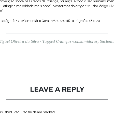
onvenção sobre os Direitos da Criança, “criança é todo o ser humano meno
el, atingir a maioridade mais cedo”. Nos termos do artigo 122.º do Código Ci
e”.
 parágrafo 17; e Comentário Geral n.º 20 (2016), parágrafos 18 e 20.
iguel Oliveira da Silva
Tagged
Crianças-consumidoras
,
Sustenta
LEAVE A REPLY
ublished.
Required fields are marked
*