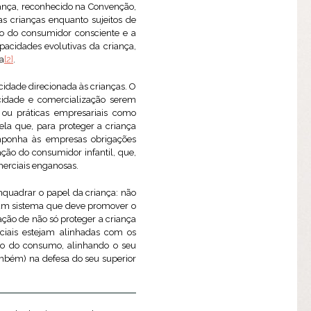
iança, reconhecido na Convenção,
as crianças enquanto sujeitos de
ão do consumidor consciente e a
acidades evolutivas da criança,
a
[2]
.
idade direcionada às crianças. O
cidade e comercialização serem
 ou práticas empresariais como
vela que, para proteger a criança
mponha às empresas obrigações
ção do consumidor infantil, que,
merciais enganosas.
quadrar o papel da criança: não
e um sistema que deve promover o
ção de não só proteger a criança
ciais estejam alinhadas com os
eito do consumo, alinhando o seu
ambém) na defesa do seu superior