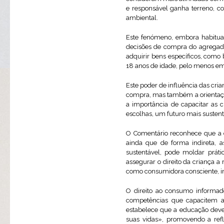
e responsável ganha terreno, c
ambiental.
Este fenómeno, embora habitual
decisões de compra do agregado 
adquirir bens específicos, como
18 anos de idade, pelo menos em
Este poder de influência das cri
compra, mas também a orientação
a importância de capacitar as 
escolhas, um futuro mais sustentá
O Comentário reconhece que a c
ainda que de forma indireta, 
sustentável, pode moldar práti
assegurar o direito da criança 
como consumidora consciente, in
O direito ao consumo informado
competências que capacitem a
estabelece que a educação deve 
suas vidas», promovendo a refl