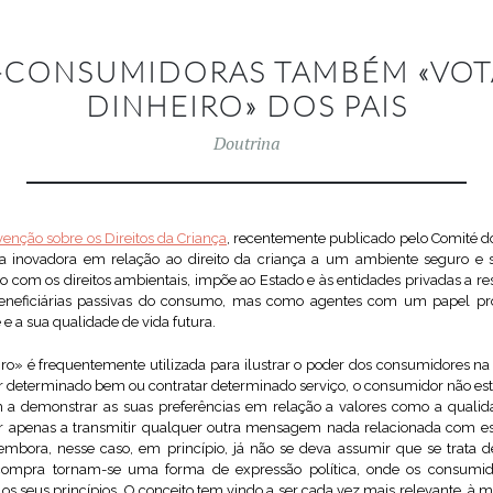
-CONSUMIDORAS TAMBÉM «VO
DINHEIRO» DOS PAIS
Doutrina
enção sobre os Direitos da Criança
, recentemente publicado pelo Comité do
a inovadora em relação ao direito da criança a um ambiente seguro e 
o com os direitos ambientais, impõe ao Estado e às entidades privadas a r
neficiárias passivas do consumo, mas como agentes com um papel próp
 a sua qualidade de vida futura.
ro» é frequentemente utilizada para ilustrar o poder dos consumidores n
r determinado bem ou contratar determinado serviço, o consumidor não está
a demonstrar as suas preferências em relação a valores como a qualidad
r apenas a transmitir qualquer outra mensagem nada relacionada com es
embora, nesse caso, em princípio, já não se deva assumir que se trata d
 compra tornam-se uma forma de expressão política, onde os consumid
s seus princípios. O conceito tem vindo a ser cada vez mais relevante, à