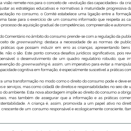
sta visão remete-nos para o conceito de «evolução das capacidades» da cr
ustar as estratégias educativas e normativas à maturidade progressiva d
pacitação no consumo, o Comité estabelece uma ligação entre a formaç
uma base para o exercício de um consumo informado que respeita as cap
do processo de aquisição gradual de competências, compreensão e autonomi
do Comentário no âmbito do consumo prende-se com a regulação da public
nceito de
greenwashing
, destaca a necessidade de as normas de publi
 práticas que possam induzir em erro as crianças, apresentando bens
e, não o são. Este ponto convoca desafios jurídicos significativos, pois re
spensável o desenvolvimento de um quadro regulatório robusto, que i
prevenção do
greenwashing
é, assim, um imperativo para evitar a manipula
apacidade cognitiva em formação, é especialmente suscetível a práticas co
era uma transformação no modo como o direito do consumo pode e deve en
s e serviços, mas como cidadã de direitos e responsabilidades no seio d
o do ambiente. Esta nova abordagem impõe ao direito do consumo a obriga
sleais, mas também de assegurar que a informação e as práticas comer
ustentabilidade. A criança é, assim, promovida a um papel ativo no dir
ia crescente de um consumo responsável e ecologicamente consciente, (t