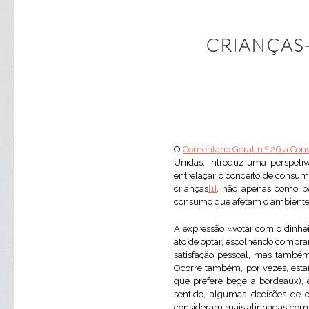
CRIANÇAS
O
Comentário Geral n.º 26 à Conv
Unidas, introduz uma perspetiv
entrelaçar o conceito de consum
crianças
[1]
, não apenas como be
consumo que afetam o ambiente e
A expressão «votar com o dinhei
ato de optar, escolhendo compra
satisfação pessoal, mas também 
Ocorre também, por vezes, esta
que prefere bege a bordeaux), 
sentido, algumas decisões de
consideram mais alinhadas com o