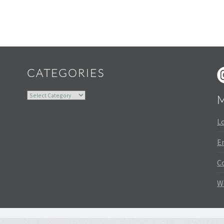
Widgets
CATEGORIES
Categories
Lo
En
C
W