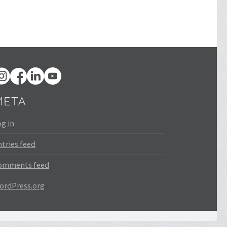
META
g in
tries feed
omments feed
ordPress.org