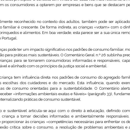
om os consumidores a optarem por empresas e bens que se destacam pel
mente reconhecido no contexto dos adultos, também pode ser aplicado à
familiar é crescente. De forma indireta, as crianças «votam» com o dinhe
 brinquedos e alimentos. Em boa verdade, esta parece ser a sua única remo
 Portugal.
anças pode ter um impacto significativo nos padrões de consumo familiar, 
 para práticas mais sustentáveis. O Comentário Geral n.º 26 sublinha prec
crianças para se tornarem consumidoras informadas e responsáveis, capa
vel e alinhado com os princípios da justiça social e ambiental.
riança tem influência direta nos padrões de consumo do agregado famil
as escolhas dos cuidadores e do mercado. Esta influência, quando exe
cas de consumo orientadas para a sustentabilidade. O Comentário alert
a receber «informações ambientais exatas e fiáveis» (parágrafo 33), fundam
ternalizando práticas de consumo sustentável.
 e sustentável articula-se aqui com o direito à educação, definido com
 criança a tomar decisões informadas e ambientalmente responsáveis.
proporcionar às crianças «competências necessárias para enfrentar os d
exão crítica sobre o consumo, a resolução de problemas ambientais e 