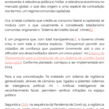
acrescentar à relevância política e militar, a relevância económica no
mercado global, o que deu origem a uma espécie de contradição
nos termos, um regime comunista capitalista.
Ora, é neste contexto que crédito ao consumo liberal e capitalista se
mistura com o que usualmente é considerado totalitarismo
comunista, originando o “Sistema de Crédito Social” chinês
[2]
.
É um programa que, com total transparência
[3]
, o Governo chinês
criou e com toda a clareza explicou: “
[Desejamos] permitir aos
cidadãos de confiança que passeiem livremente sob o céu e
dificultar aos desacreditados darem um único passo”, no
Esboço de
Planeamento para a Construção de um Sistema de Crédito Social
(2014-2020)
. Conforme planeado, começou a ser implementado em
2014.
Para a sua concretização, foi instalado um sistema de vigilância
generalizado, através de câmaras que, ligadas a potentes sistemas
de inteligência artificial (AI – Artificial Intelligence) de
reconhecimento facial, permitem verificar infrações no espaço
público.
Segundo a
CNN
, na sequência da Pandemia de Covid-19, a vigilância