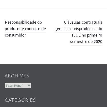
Post
Responsabilidade do
Cláusulas contratuais
produtor e conceito de
gerais na jurisprudência do
navigation
consumidor
TJUE no primeiro
semestre de 2020
Widgets
ARCHIVES
Archives
CATEGORIES