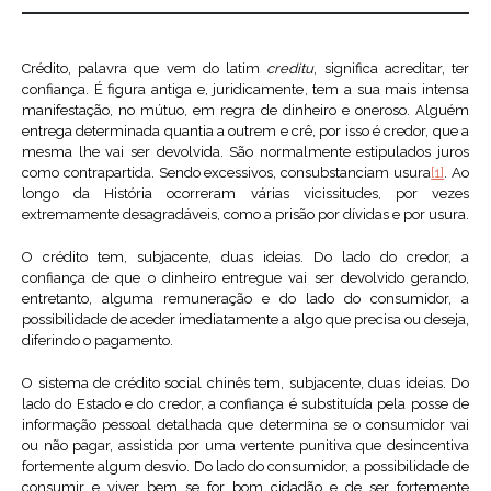
Crédito, palavra que vem do latim
creditu
, significa acreditar, ter
confiança. É figura antiga e, juridicamente, tem a sua mais intensa
manifestação, no mútuo, em regra de dinheiro e oneroso. Alguém
entrega determinada quantia a outrem e crê, por isso é credor, que a
mesma lhe vai ser devolvida. São normalmente estipulados juros
como contrapartida. Sendo excessivos, consubstanciam usura
[1]
. Ao
longo da História ocorreram várias vicissitudes, por vezes
extremamente desagradáveis, como a prisão por dívidas e por usura.
O crédito tem, subjacente, duas ideias. Do lado do credor, a
confiança de que o dinheiro entregue vai ser devolvido gerando,
entretanto, alguma remuneração e do lado do consumidor, a
possibilidade de aceder imediatamente a algo que precisa ou deseja,
diferindo o pagamento.
O sistema de crédito social chinês tem, subjacente, duas ideias. Do
lado do Estado e do credor, a confiança é substituída pela posse de
informação pessoal detalhada que determina se o consumidor vai
ou não pagar, assistida por uma vertente punitiva que desincentiva
fortemente algum desvio. Do lado do consumidor, a possibilidade de
consumir e viver bem se for bom cidadão e de ser fortemente