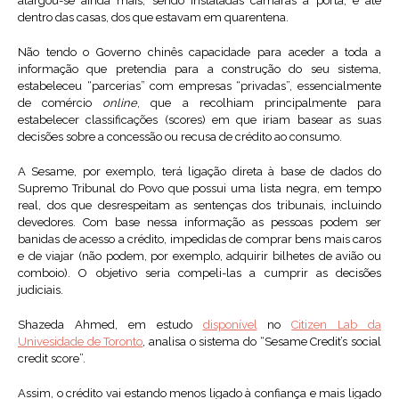
alargou-se ainda mais, sendo instaladas câmaras à porta, e até
dentro das casas, dos que estavam em quarentena.
Não tendo o Governo chinês capacidade para aceder a toda a
informação que pretendia para a construção do seu sistema,
estabeleceu “parcerias” com empresas “privadas”, essencialmente
de comércio
online
, que a recolhiam principalmente para
estabelecer classificações (scores) em que iriam basear as suas
decisões sobre a concessão ou recusa de crédito ao consumo.
A Sesame, por exemplo, terá ligação direta à base de dados do
Supremo Tribunal do Povo que possui uma lista negra, em tempo
real, dos que desrespeitam as sentenças dos tribunais, incluindo
devedores. Com base nessa informação as pessoas podem ser
banidas de acesso a crédito, impedidas de comprar bens mais caros
e de viajar (não podem, por exemplo, adquirir bilhetes de avião ou
comboio). O objetivo seria compeli-las a cumprir as decisões
judiciais.
Shazeda Ahmed, em estudo
disponível
no
Citizen Lab da
Univesidade de Toronto
, analisa o sistema do “Sesame Credit’s social
credit score”.
Assim, o crédito vai estando menos ligado à confiança e mais ligado