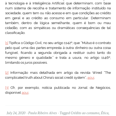
à tecnologia e à Inteligência Artificial que determinam, com base
num sistema de recolha e tratamento de informação instituído na
sociedade, quem tem ou não acesso e em que condições ao crédito
em geral e ao crédito ao consumo em particular. Determinam
também, dentro de lógica semelhante, quem é bom ou mau
cidadão, com as simpáticas ou dramáticas consequências de tal
classificação.
[1]
Tipifica o Código Civil, no seu artigo 1142º, que “Mútuo é o contrato
pelo qual uma das partes empresta à outra dinheiro ou outra coisa
fungível, ficando a segunda obrigada a restituir outro tanto do
mesmo género e qualidade.” e trata a usura, no artigo 1146º,
limitando os juros possíveis.
[2]
Informação mais detalhada em artigo da revista Wired “The
complicated truth about China’s social credit system”,
aqui
.
[3]
Cfr, por exemplo, notícia publicada no Jornal de Negócios,
disponível
aqui
.
July 24, 2020
Paula Ribeiro Alves
Tagged
Crédito ao consumo
,
Ética
,