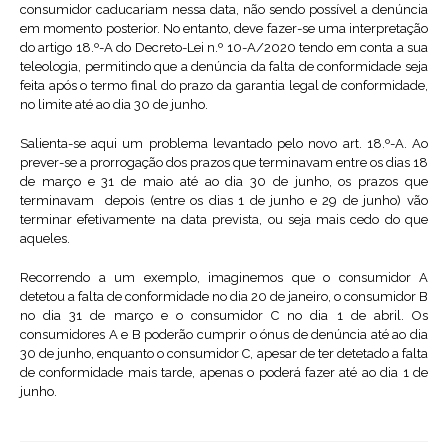
consumidor caducariam nessa data, não sendo possível a denúncia
em momento posterior. No entanto, deve fazer-se uma interpretação
do artigo 18.º-A do Decreto-Lei n.º 10-A/2020 tendo em conta a sua
teleologia, permitindo que a denúncia da falta de conformidade seja
feita após o termo final do prazo da garantia legal de conformidade,
no limite até ao dia 30 de junho.
Salienta-se aqui um problema levantado pelo novo art. 18.º-A. Ao
prever-se a prorrogação dos prazos que terminavam entre os dias 18
de março e 31 de maio até ao dia 30 de junho, os prazos que
terminavam depois (entre os dias 1 de junho e 29 de junho) vão
terminar efetivamente na data prevista, ou seja mais cedo do que
aqueles.
Recorrendo a um exemplo, imaginemos que o consumidor A
detetou a falta de conformidade no dia 20 de janeiro, o consumidor B
no dia 31 de março e o consumidor C no dia 1 de abril. Os
consumidores A e B poderão cumprir o ónus de denúncia até ao dia
30 de junho, enquanto o consumidor C, apesar de ter detetado a falta
de conformidade mais tarde, apenas o poderá fazer até ao dia 1 de
junho.