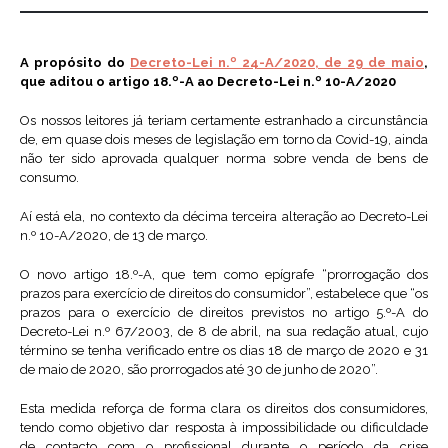
A propósito do
Decreto-Lei n.º 24-A/2020, de 29 de maio
,
que aditou o artigo 18.º-A ao Decreto-Lei n.º 10-A/2020
Os nossos leitores já teriam certamente estranhado a circunstância
de, em quase dois meses de legislação em torno da Covid-19, ainda
não ter sido aprovada qualquer norma sobre venda de bens de
consumo.
Aí está ela, no contexto da décima terceira alteração ao Decreto-Lei
n.º 10-A/2020, de 13 de março.
O novo artigo 18.º-A, que tem como epígrafe “prorrogação dos
prazos para exercício de direitos do consumidor”, estabelece que “os
prazos para o exercício de direitos previstos no artigo 5.º-A do
Decreto-Lei n.º 67/2003, de 8 de abril, na sua redação atual, cujo
término se tenha verificado entre os dias 18 de março de 2020 e 31
de maio de 2020, são prorrogados até 30 de junho de 2020”.
Esta medida reforça de forma clara os direitos dos consumidores,
tendo como objetivo dar resposta à impossibilidade ou dificuldade
de contacto com o profissional durante o período da crise