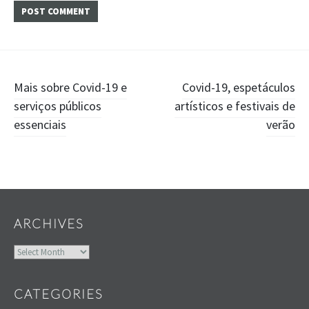
Post
Mais sobre Covid-19 e
Covid-19, espetáculos
serviços públicos
artísticos e festivais de
navigation
essenciais
verão
Widgets
ARCHIVES
Archives
CATEGORIES