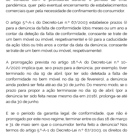
pandémica, quer pelo eventual encerramento de estabelecimentos
comerciais quer pela necessidade de confinamento do consumidor.
O artigo 5.º-A-1 do Decreto-Lei n.º 67/2003 estabelece prazos (i)
para a denúncia da falta de conformidade (dois meses ou um ano a
contar da deteção da falta de conformidade, consoante se trate de
um bem móvel ou imóvel, respetivamente) e (ii) para a caducidade
da ação (dois ou três anos a contar da data da denúncia, consoante
se trate de um bem móvel ou imóvel, respetivamente).
A prorrogação prevista no artigo 18.º-A do Decreto-Lei n.º 10-
A/2020 implica que, se o prazo para a denúncia, por exemplo, tiver
terminado no dia 19 de abril (por ter sido detetada a falta de
conformidade no bem móvel no dia 19 de fevereiro), a denúncia
ainda poderá ser feita até ao dia 30 de junho. Do mesmo modo, se o
prazo para propor a ação terminasse no dia 19 de abril (por a
denúncia ter sido feita nesse mesmo dia em 2018), prolonga-se até
ao dia 30 de junho.
E se o período da garantia legal de conformidade, que não é
prorrogado por este novo regime, terminar entre os dias 18 de março
e 31 de maio sem que o consumidor tenha feito a denúncia? Nos
termos do artigo 5.º-A-1 do Decreto-Lei n.º 67/2003, os direitos do