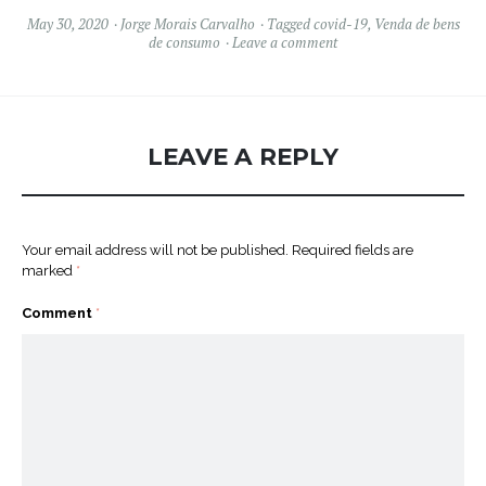
May 30, 2020
Jorge Morais Carvalho
Tagged
covid-19
,
Venda de bens
de consumo
Leave a comment
LEAVE A REPLY
Your email address will not be published.
Required fields are
marked
*
Comment
*