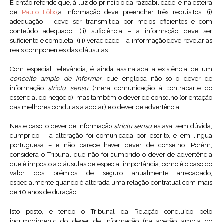
É então referido que, à luz do princípio da razoabilidade, e na esteira
de
Paulo Lôbo,
a informação deve preencher três requisitos: (i)
adequação – deve ser transmitida por meios eficientes e com
conteúdo adequado; (ii) suficiência – a informação deve ser
suficiente e completa; (iii) veracidade – a informação deve revelar as
reais componentes das cláusulas.
Com especial relevância, é ainda assinalada a existência de um
conceito amplo de informar,
que engloba não só o dever de
informação
strictu sensu
(mera comunicação à contraparte do
essencial do negócio), mas também o dever de conselho (orientação
das melhores condutas a adotar) e o dever de advertência.
Neste caso, o dever de informação
strictu sensu
estava, sem dúvida,
cumprido – a alteração foi comunicada por escrito, e em língua
portuguesa – e não parece haver dever de conselho. Porém,
considera o Tribunal que não foi cumprido o dever de advertência
que é imposto a cláusulas de especial importância, como é o caso do
valor dos prémios de seguro anualmente arrecadado,
especialmente quando é alterada uma relação contratual com mais
de 10 anos de duração.
Isto posto, e tendo o Tribunal da Relação concluído pelo
incumprimento do dever de informação (na aceção ampla do