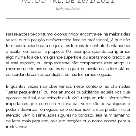
AC. DO TRL, DE 28/1/2021
Jurisprudência
Nas relações de consumo, o consumidor encontra-se, na maioria das
vezes, numa posição desfavorecida face ao profissional, já que não
tem oportunidade para negociar os termos do contrato, limitando-se
a aceitar ou recusar a proposta. Por exemplo, quando compramos
algo numa loja de uma grande superfície, ou aceitamos o preço que
aí está exposto, ou simplesmente não compramos esse artigo. O
mesmo sucede nos contratos de seguro: ou aceitamos o formulário,
concordando com as condições, ou não fechamos negócio.
E quantas vezes não observamos, neste contexto, as chamadas
“letras pequeninas”, ou, nos anúncios publicitários, aquela voz que
aparece, no final, à velocidade da luz? Ou seja, aquelas informações
importantes que, como na maioria das vezes são desvantajosas e
podem desvirtuar o negócio se o consumidor a elas prestar muita
atenção, vêm dissimuladas algures no contrato, seja num tamanho
de letra mais pequeno, seja em secções cujo nome aponta para a
irrelevância.