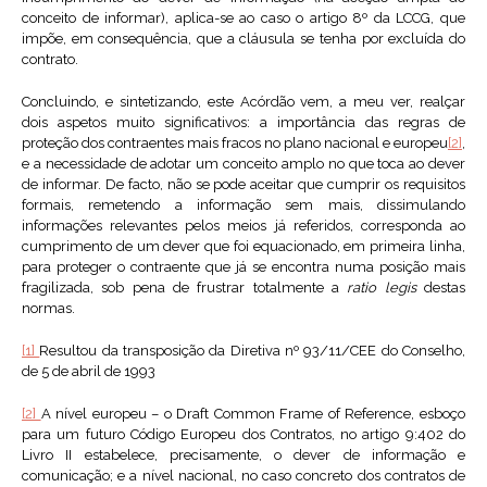
conceito de informar), aplica-se ao caso o artigo 8º da LCCG, que
impõe, em consequência, que a cláusula se tenha por excluída do
contrato.
Concluindo, e sintetizando, este Acórdão vem, a meu ver, realçar
dois aspetos muito significativos: a importância das regras de
proteção dos contraentes mais fracos no plano nacional e europeu
[2]
,
e a necessidade de adotar um conceito amplo no que toca ao dever
de informar. De facto, não se pode aceitar que cumprir os requisitos
formais, remetendo a informação sem mais, dissimulando
informações relevantes pelos meios já referidos, corresponda ao
cumprimento de um dever que foi equacionado, em primeira linha,
para proteger o contraente que já se encontra numa posição mais
fragilizada, sob pena de frustrar totalmente a
ratio legis
destas
normas.
[1]
Resultou da transposição da Diretiva nº 93/11/CEE do Conselho,
de 5 de abril de 1993
[2]
A nível europeu – o Draft Common Frame of Reference, esboço
para um futuro Código Europeu dos Contratos, no artigo 9:402 do
Livro II estabelece, precisamente, o dever de informação e
comunicação; e a nível nacional, no caso concreto dos contratos de