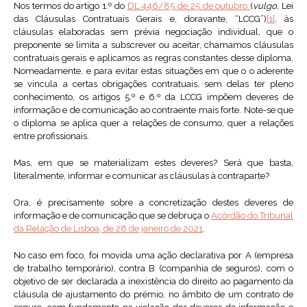
Nos termos do artigo 1.º do
DL 446/85 de 25 de outubro
(
vulgo,
Lei
das Cláusulas Contratuais Gerais e, doravante, “LCCG”)
[1]
, às
cláusulas elaboradas sem prévia negociação individual, que o
preponente se limita a subscrever ou aceitar, chamamos cláusulas
contratuais gerais e aplicamos as regras constantes desse diploma.
Nomeadamente, e para evitar estas situações em que o o aderente
se vincula a certas obrigações contratuais, sem delas ter pleno
conhecimento, os artigos 5.º e 6.º da LCCG impõem deveres de
informação e de comunicação ao contraente mais forte. Note-se que
o diploma se aplica quer a relações de consumo, quer a relações
entre profissionais.
Mas, em que se materializam estes deveres? Será que basta,
literalmente, informar e comunicar as cláusulas à contraparte?
Ora, é precisamente sobre a concretização destes deveres de
informação e de comunicação que se debruça o
Acórdão do Tribunal
da Relação de Lisboa, de 28 de janeiro de 2021
.
No caso em foco, foi movida uma ação declarativa por A (empresa
de trabalho temporário), contra B (companhia de seguros), com o
objetivo de ser declarada a inexistência do direito ao pagamento da
cláusula de ajustamento do prémio, no âmbito de um contrato de