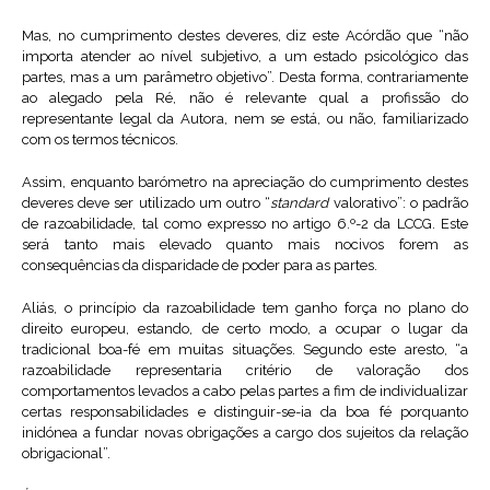
Mas, no cumprimento destes deveres, diz este Acórdão que “não
importa atender ao nível subjetivo, a um estado psicológico das
partes, mas a um parâmetro objetivo”. Desta forma, contrariamente
ao alegado pela Ré, não é relevante qual a profissão do
representante legal da Autora, nem se está, ou não, familiarizado
com os termos técnicos.
Assim, enquanto barómetro na apreciação do cumprimento destes
deveres deve ser utilizado um outro “
standard
valorativo”: o padrão
de razoabilidade, tal como expresso no artigo 6.º-2 da LCCG. Este
será tanto mais elevado quanto mais nocivos forem as
consequências da disparidade de poder para as partes.
Aliás, o princípio da razoabilidade tem ganho força no plano do
direito europeu, estando, de certo modo, a ocupar o lugar da
tradicional boa-fé em muitas situações. Segundo este aresto, “a
razoabilidade representaria critério de valoração dos
comportamentos levados a cabo pelas partes a fim de individualizar
certas responsabilidades e distinguir-se-ia da boa fé porquanto
inidónea a fundar novas obrigações a cargo dos sujeitos da relação
obrigacional”.