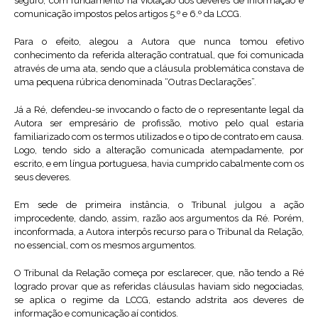
seguro, com fundamento na violação dos deveres de informação e
comunicação impostos pelos artigos 5.º e 6.º da LCCG.
Para o efeito, alegou a Autora que nunca tomou efetivo
conhecimento da referida alteração contratual, que foi comunicada
através de uma ata, sendo que a cláusula problemática constava de
uma pequena rúbrica denominada “Outras Declarações”.
Já a Ré, defendeu-se invocando o facto de o representante legal da
Autora ser empresário de profissão, motivo pelo qual estaria
familiarizado com os termos utilizados e o tipo de contrato em causa.
Logo, tendo sido a alteração comunicada atempadamente, por
escrito, e em língua portuguesa, havia cumprido cabalmente com os
seus deveres.
Em sede de primeira instância, o Tribunal julgou a ação
improcedente, dando, assim, razão aos argumentos da Ré. Porém,
inconformada, a Autora interpôs recurso para o Tribunal da Relação,
no essencial, com os mesmos argumentos.
O Tribunal da Relação começa por esclarecer, que, não tendo a Ré
logrado provar que as referidas cláusulas haviam sido negociadas,
se aplica o regime da LCCG, estando adstrita aos deveres de
informação e comunicação aí contidos.