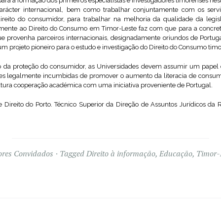
r para a formação dos primeiros especialistas e investigadores timorenses ne
carácter internacional, bem como trabalhar conjuntamente com os serv
reito do consumidor, para trabalhar na melhoria da qualidade da legis
mente ao Direito do Consumo em Timor-Leste faz com que para a concreti
ue provenha parceiros internacionais, designadamente oriundos de Portug
um projeto pioneiro para o estudo e investigação do Direito do Consumo tim
ção da proteção do consumidor, as Universidades devem assumir um papel 
des legalmente incumbidas de promover o aumento da literacia de consum
utura cooperação académica com uma iniciativa proveniente de Portugal.
e Direito do Porto. Técnico Superior da Direção de Assuntos Jurídicos da 
ores Convidados
Tagged
Direito à informação
,
Educação
,
Timor-