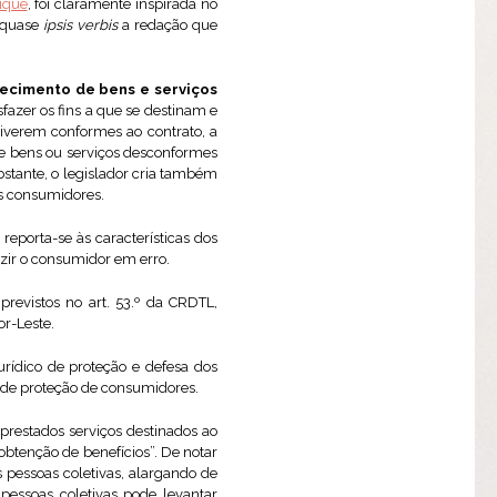
ique
, foi claramente inspirada no
u quase
ipsis verbis
a redação que
ecimento de bens e serviços
sfazer os fins a que se destinam e
tiverem conformes ao contrato, a
e bens ou serviços desconformes
bstante, o legislador cria também
os consumidores.
eporta-se às características dos
uzir o consumidor em erro.
previstos no art. 53.º da CRDTL,
or-Leste.
urídico de proteção e defesa dos
s de proteção de consumidores.
prestados serviços destinados ao
obtenção de benefícios”. De notar
 pessoas coletivas, alargando de
pessoas coletivas pode levantar