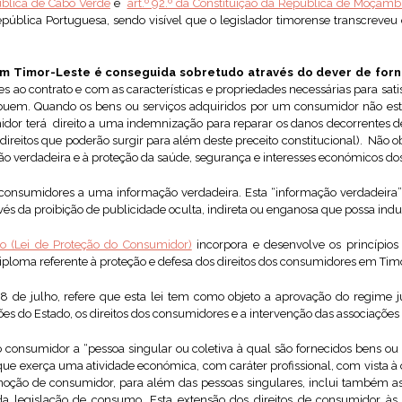
pública de Cabo Verde
e
art.º 92.º da Constituição da República de Moçamb
República Portuguesa, sendo visível que o legislador timorense transcreve
m Timor-Leste é conseguida sobretudo através do dever de forn
mes ao contrato e com as características e propriedades necessárias para sati
ribuem. Quando os bens ou serviços adquiridos por um consumidor não es
dor terá direito a uma indemnização para reparar os danos decorrentes d
 direitos que poderão surgir para além deste preceito constitucional). Não o
ção verdadeira e à proteção da saúde, segurança e interesses económicos d
s consumidores a uma informação verdadeira. Esta “informação verdadeira” r
avés da proibição de publicidade oculta, indireta ou enganosa que possa ind
o (Lei de Proteção do Consumidor)
incorpora e desenvolve os princípios 
iploma referente à proteção e defesa dos direitos dos consumidores em Tim
e 8 de julho, refere que esta lei tem como objeto a aprovação do regime j
es do Estado, os direitos dos consumidores e a intervenção das associaçõe
o consumidor a “pessoa singular ou coletiva à qual são fornecidos bens ou 
 que exerça uma atividade económica, com caráter profissional, com vista à 
noção de consumidor, para além das pessoas singulares, inclui também as
 da legislação de consumo. Esta extensão dos direitos de consumidor às 