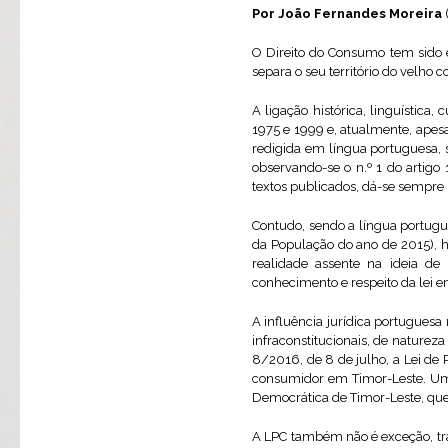
Por João Fernandes Moreira
(
O Direito do Consumo tem sido er
separa o seu território do velho 
A ligação histórica, linguística
1975 e 1999 e, atualmente, apesa
redigida em língua portuguesa, s
observando-se o n.º 1 do artigo
textos publicados, dá-se sempre p
Contudo, sendo a língua portug
da População do ano de 2015), h
realidade assente na ideia d
conhecimento e respeito da lei e
A influência jurídica portugues
infraconstitucionais, de naturez
8/2016, de 8 de julho, a Lei de
consumidor em Timor-Leste. Uma 
Democrática de Timor-Leste, que
A LPC também não é exceção, tra