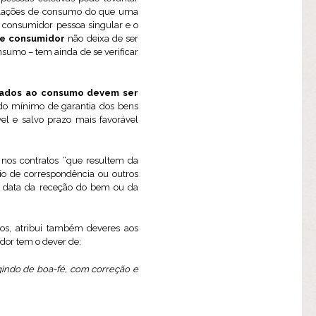
relações de consumo do que uma
o consumidor pessoa singular e o
de consumidor
não deixa de ser
onsumo – tem ainda de se verificar
inados ao consumo devem ser
odo mínimo de garantia dos bens
l e salvo prazo mais favorável
l
nos contratos “que resultem da
eio de correspondência ou outros
da data da receção do bem ou da
itos, atribui também deveres aos
dor tem o dever de:
gindo de boa-fé, com correção e