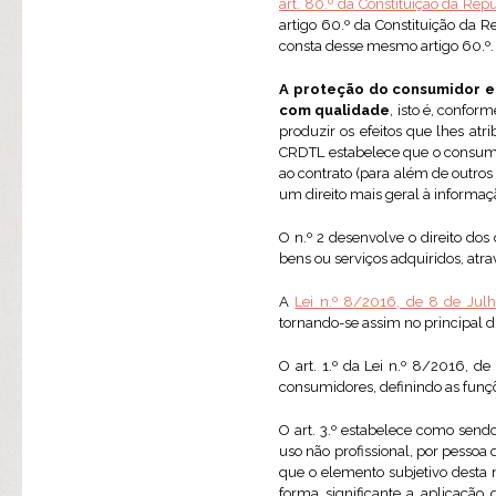
art. 80.º da Constituição da Re
artigo 60.º da Constituição da 
consta desse mesmo artigo 60.º.
A proteção do consumidor e
com qualidade
, isto é, confor
produzir os efeitos que lhes at
CRDTL estabelece que o consumi
ao contrato (para além de outros
um direito mais geral à informa
O n.º 2 desenvolve o direito do
bens ou serviços adquiridos, atr
A
Lei n.º 8/2016, de 8 de Julh
tornando-se assim no principal d
O art. 1.º da Lei n.º 8/2016, d
consumidores, definindo as funçõ
O art. 3.º estabelece como send
uso não profissional, por pessoa
que o elemento subjetivo desta 
forma significante a aplicação