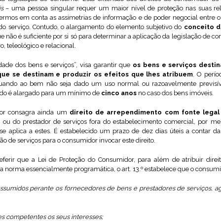
is
– uma pessoa singular requer um maior nível de proteção nas suas 
ivermos em conta as assimetrias de informação e de poder negocial entre 
o serviço. Contudo, o alargamento do elemento subjetivo do
conceito 
e não é suficiente por si só para determinar a aplicação da legislação de c
, teleológico e relacional.
idade dos bens e serviços”, visa garantir que
os bens e serviços dest
 que se destinam e produzir os efeitos que lhes atribuem
. O perí
quando ao bem não seja dado um uso normal ou razoavelmente previsíve
íodo é alargado para um mínimo de
cinco anos
no caso dos bens imóveis.
dor consagra ainda um
direito de arrependimento com fonte lega
s ou do prestador de serviços fora do estabelecimento comercial, por m
 se aplica a estes. É estabelecido um prazo de dez dias úteis a contar 
ão de serviços para o consumidor invocar este direito.
eferir que a Lei de Proteção do Consumidor, para além de atribuir dire
 norma essencialmente programática, o art. 13.º estabelece que o consumi
assumidos perante os fornecedores de bens e prestadores de serviços, a
es competentes os seus interesses;