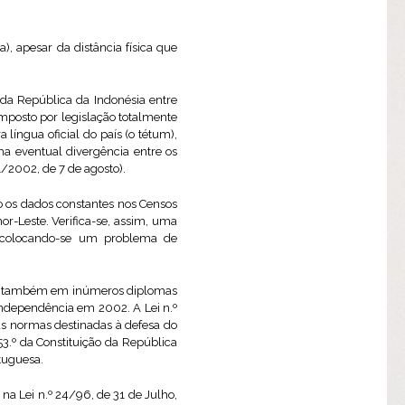
), apesar da distância física que
o da República da Indonésia entre
omposto por legislação totalmente
língua oficial do país (o tétum),
ma eventual divergência entre os
1/2002, de 7 de agosto).
 os dados constantes nos Censos
r-Leste. Verifica-se, assim, uma
, colocando-se um problema de
 mas também em inúmeros diplomas
 independência em 2002. A Lei n.º
as normas destinadas à defesa do
3.º da Constituição da República
tuguesa.
a Lei n.º 24/96, de 31 de Julho,