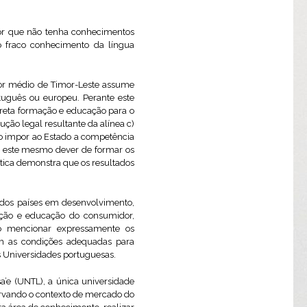
tor que não tenha conhecimentos
o fraco conhecimento da língua
dor médio de Timor-Leste assume
uguês ou europeu. Perante este
ncreta formação e educação para o
ção legal resultante da alínea c)
 ao impor ao Estado a competência
e, este mesmo dever de formar os
ática demonstra que os resultados
r dos países em desenvolvimento,
ação e educação do consumidor,
não mencionar expressamente os
têm as condições adequadas para
s Universidades portuguesas.
a’e (UNTL), a única universidade
ervando o contexto de mercado do