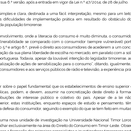
ua 6.ª versão, após a entrada em vigor da Lei n.º 47/2014, de 28 de julho.
imples e clara, destinada a uma fácil interpretação, mesmo para um lei
uas dificuldades de implementação prática em resultado do obstáculo d
 da população timorense.
nvolvimento, onde a literacia do consumo é muito diminuta, o consumi
lnerabilidade se comparado com o consumidor (sempre vulnerável) port
tigo 5.º e artigo 8.º, prevê o direito aos consumidores de acederem a um co
ação da sua plena liberdade de escolha no mercado, em paralelo com a solu
C portuguesa. Todavia, apesar da louvável intenção do legislador timorense,
ealização de ações de sensibilização para o consumo”, ditando, igualment
onsumidores e aos serviços públicos de rádio e televisão, a experiência pr
etir sobre o papel fundamental que os estabelecimentos de ensino superio
blicas, podem, e devem, assumir na concretização deste direito à form
ibuições de interesse público e coletivo do país. Apesar de a lei 
erior, estas instituições, enquanto espaços de estudo e pensamento, 
a defesa do consumidor, seguindo o exemplo do que se tem feito em muita
 uma nova unidade de investigação na Universidade Nacional Timor Loros
abalhar exclusivamente na área do Direito do Consumo em Timor-Leste. Obs