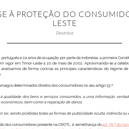
SE À PROTEÇÃO DO CONSUMID
LESTE
Doutrina
l português e 24 anos de ocupação por parte da Indonésia, a primeira Const
em vigor em Timor-Leste a 20 de maio de 2002. Aproximando-se a celeb
e, analisamos de forma concisa as principais características do regime 
.
nsagra determinados direitos dos consumidores no seu artigo 53.º:
 à qualidade dos bens e serviços consumidos, a uma informação verdad
s económicos, bem como à reparação de danos.
por lei, sendo proibidas todas as formas de publicidade oculta, indirecta ou
eção dos consumidores presente na CRDTL, à semelhança do
art. 78.º da Co