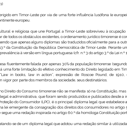
1)
igido em Timor-Leste por via de uma forte influência lusófona (e europeia
continente europeu.
, cultural e religiosa que une Portugal a Timor-Leste sobreviveu à ocupaçã
r de todos os obstáculos existentes, o ordenamento jurídico timorense é c
endo que apenas alguns diplomas são traduzidos oficialmente para a outra 
 13.º da Constituição da República Democrática de Timor-Leste. Perante u
revalência à versão em língua portuguesa (cfr. n.º 3 do artigo 3.º da Lei n.º 
uesa fluentemente falada por apenas 30% da população timorense (segundo
á uma forte limitação do efetivo conhecimento do Direito legislado em Timo
e “Law in books, law in action”, expressão de Roscoe Pound, de 1910
m vigor por parte dos membros da sociedade, seus destinatários.
a no Direito do Consumo timorense não se manifesta só na Constituição,
a legal e administrativa, que foram sendo produzidos e publicados desde a
 Proteção do Consumidor (LPC), é o principal diploma legal que estabelece 
lei emergente da consagração dos direitos dos consumidores no artigo 5
 segue uma redação inspirada no artigo 60.º da homóloga Constituição por
tando-se de um diploma legal que adotou uma redação similar à utilizada n