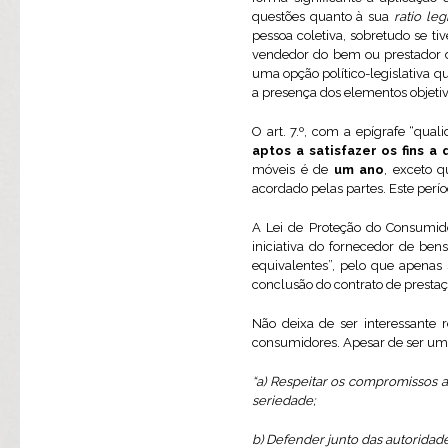
questões quanto à sua
ratio leg
pessoa coletiva, sobretudo se t
vendedor do bem ou prestador d
uma opção político-legislativa qu
a presença dos elementos objetivo
O art. 7.º, com a epígrafe “qual
aptos a satisfazer os fins a
móveis é de
um ano
, exceto 
acordado pelas partes. Este per
A Lei de Proteção do Consumi
iniciativa do fornecedor de ben
equivalentes”, pelo que apenas
conclusão do contrato de prestaç
Não deixa de ser interessante r
consumidores. Apesar de ser uma
“a) Respeitar os compromissos 
seriedade;
b) Defender junto das autoridad