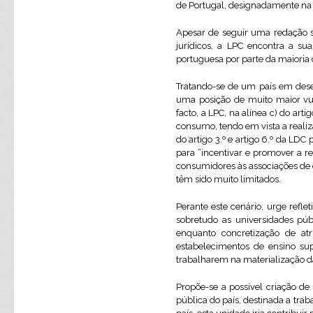
de Portugal, designadamente na s
Apesar de seguir uma redação s
jurídicos, a LPC encontra a s
portuguesa por parte da maioria
Tratando-se de um país em dese
uma posição de muito maior vu
facto, a LPC, na alínea c) do ar
consumo, tendo em vista a realiz
do artigo 3.º e artigo 6.º da LD
para “incentivar e promover a r
consumidores às associações de c
têm sido muito limitados.
Perante este cenário, urge refl
sobretudo as universidades pú
enquanto concretização de atr
estabelecimentos de ensino sup
trabalharem na materialização d
Propõe-se a possível criação de
pública do país, destinada a tr