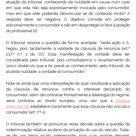
atuação do tribunal, conhecendo da nulidade em causa num caso
em que esta não seja expressamente invocada pelo consumidor,
mas em que este pretenda desvincular-se do conteúdo ilícito? A
resposta deve ser negativa. O objetivo consiste em proteger
adicionalmente o consumidor e não em desprotegê-lo face à posição
do profissional [2].
O tribunal resolve a questão de forma acertada: “nesta ação o A.
negou, pois, tacitamente, a validade da cláusula de renúncia (art.º
217.º n.º 1 do CC). Essa manifestação de vontade deve ser
considerada pelo tribunal, pois consubstancia o levantamento do
único obstáculo que a lei prevê ao conhecimento, pelo tribunal, da
aludida nulidade: a vontade do consumidor”.
Nota-se ainda que uma interpretação da qual resultasse a aplicação
da cláusula de renúncia, contra o interesse declarado do
consumidor, além de contrariar frontalmente a teleologia do regime,
seria contrária ao direito europeu, uma vez que a
Diretiva
1999/44/CE
estabelece claramente que essa cláusula não vincula o
consumidor (art. 7.º-1).
O tribunal também se pronuncia nesta decisão sobre a questão da
indemnização relativa ao dano da privação do uso do veículo. Trata-
se de um tema muito interessante, mas cuja análise deixarei,