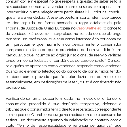
consumidor, em especial no que respeita à questão de saber se foi a
ré (sociedade comercial) a vender o carro ou se esta era apenas um
intermediário numa relação entre particulares [1]. O tribunal conclui
que a ré é a vendedora. A este propósito, importa referir que parece
ter sido seguida, de forma acertada, a regra estabelecida pelo
Tribunal de Justiça da União Europeia no
Caso Wathelet
: “o conceito
de vendedor (…) deve ser interpretado no sentido de que abrange
também um profissional que atua como intermediário por conta de
um particular e que não informou devidamente o consumidor
comprador do facto de que o proprietário do bem vendido é um
particular, o que incumbe ao órgão jurisdicional de reenvio verificar
tendo em conta todas as circunstâncias do caso concreto”. Ou seja,
se alguém se apresenta como vendedor, responde como vendedor.
Quanto ao elemento teleológico do conceito de consumidor, tendo-
se dado como provado que “o autor fazia uso do motociclo,
essencialmente, em deslocações de lazer”, o uso é considerado não
profissional.
Verificando-se uma desconformidade no motociclo e tendo o
consumidor procedido à sua denúncia tempestiva, defende o
tribunal que o consumidor tem o direito à reparação, correspondente
ao seu pedido. O problema surge na medida em que o consumidor
assinou um documento aquando da celebração do contrato, com o
título “Termo de responsabilidade e renúncia de garantia”, que