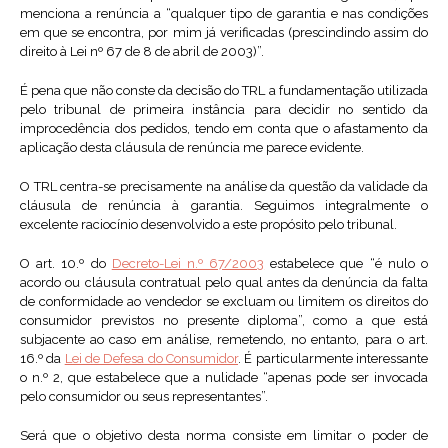
menciona a renúncia a “qualquer tipo de garantia e nas condições
em que se encontra, por mim já verificadas (prescindindo assim do
direito à Lei nº 67 de 8 de abril de 2003)”.
É pena que não conste da decisão do TRL a fundamentação utilizada
pelo tribunal de primeira instância para decidir no sentido da
improcedência dos pedidos, tendo em conta que o afastamento da
aplicação desta cláusula de renúncia me parece evidente.
O TRL centra-se precisamente na análise da questão da validade da
cláusula de renúncia à garantia. Seguimos integralmente o
excelente raciocínio desenvolvido a este propósito pelo tribunal.
O art. 10.º do
Decreto-Lei n.º 67/2003
estabelece que “é nulo o
acordo ou cláusula contratual pelo qual antes da denúncia da falta
de conformidade ao vendedor se excluam ou limitem os direitos do
consumidor previstos no presente diploma”, como a que está
subjacente ao caso em análise, remetendo, no entanto, para o art.
16.º da
Lei de Defesa do Consumidor
. É particularmente interessante
o n.º 2, que estabelece que a nulidade “apenas pode ser invocada
pelo consumidor ou seus representantes”.
Será que o objetivo desta norma consiste em limitar o poder de