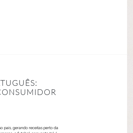
RTUGUÊS:
O CONSUMIDOR
o país, gerando receitas perto da