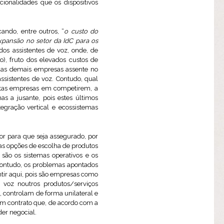
ionalidades que os dispositivos
cando, entre outros, “
o custo do
xpansão no setor da IdC para os
dos assistentes de voz, onde, de
), fruto dos elevados custos de
 das demais empresas assente no
ssistentes de voz. Contudo, qual
estas empresas em competirem, a
s a jusante, pois estes últimos
egração vertical e ecossistemas
or para que seja assegurado, por
as opções de escolha de produtos
 são os sistemas operativos e os
Contudo, os problemas apontados
ir aqui, pois são empresas como
 voz noutros produtos/serviços
, controlam de forma unilateral e
um contrato que, de acordo com a
der negocial.