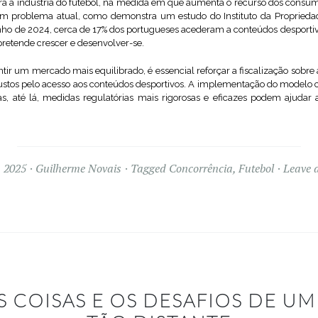
ara a indústria do futebol, na medida em que aumenta o recurso dos consumi
ás, um problema atual, como demonstra um estudo do Instituto da Proprieda
nho de 2024, cerca de 17% dos portugueses acederam a conteúdos desporti
retende crescer e desenvolver-se.
antir um mercado mais equilibrado, é essencial reforçar a fiscalização sobre
stos pelo acesso aos conteúdos desportivos. A implementação do modelo
as, até lá, medidas regulatórias mais rigorosas e eficazes podem ajudar a
 2025
Guilherme Novais
Tagged
Concorrência
,
Futebol
Leave 
S COISAS E OS DESAFIOS DE U