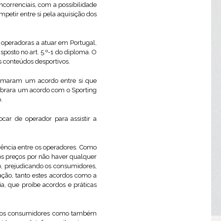
ncorrenciais, com a possibilidade
petir entre si pela aquisição dos
 operadoras a atuar em Portugal,
osto no art. 5.º-1 do diploma. O
s conteúdos desportivos.
firmaram um acordo entre si que
elebrara um acordo com o Sporting
.
car de operador para assistir a
rência entre os operadores. Como
dos preços por não haver qualquer
o, prejudicando os consumidores,
ção, tanto estes acordos como a
ia, que proíbe acordos e práticas
ra os consumidores como também