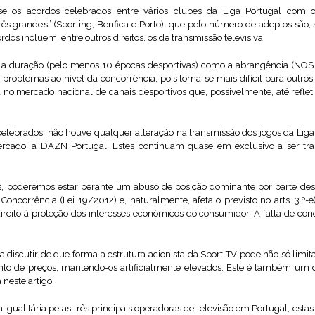
-se os acordos celebrados entre vários clubes da Liga Portugal com 
s grandes” (Sporting, Benfica e Porto), que pelo número de adeptos são
os incluem, entre outros direitos, os de transmissão televisiva.
o a duração (pelo menos 10 épocas desportivas) como a abrangência (NOS
problemas ao nível da concorrência, pois torna-se mais difícil para outros 
a no mercado nacional de canais desportivos que, possivelmente, até reflet
elebrados, não houve qualquer alteração na transmissão dos jogos da Li
cado, a DAZN Portugal. Estes continuam quase em exclusivo a ser tra
s, poderemos estar perante um abuso de posição dominante por parte des
 Concorrência (Lei 19/2012) e, naturalmente, afeta o previsto no arts. 3.º-e)
eito à proteção dos interesses económicos do consumidor. A falta de conc
discutir de que forma a estrutura acionista da Sport TV pode não só lim
nto de preços, mantendo-os artificialmente elevados. Este é também um 
neste artigo.
 igualitária pelas três principais operadoras de televisão em Portugal, esta