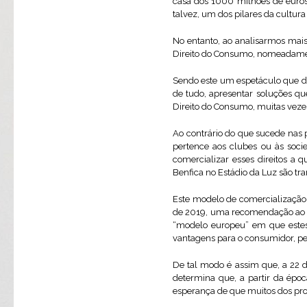
casa dos 1000 milhões de euros
talvez, um dos pilares da cultur
No entanto, ao analisarmos mais
Direito do Consumo, nomeadament
Sendo este um espetáculo que de
de tudo, apresentar soluções q
Direito do Consumo, muitas veze
Ao contrário do que sucede nas pr
pertence aos clubes ou às soci
comercializar esses direitos a
Benfica no Estádio da Luz são tra
Este modelo de comercialização é
de 2019, uma recomendação ao Go
“modelo europeu” em que estes 
vantagens para o consumidor, per
De tal modo é assim que, a 22 
determina que, a partir da époc
esperança de que muitos dos pro