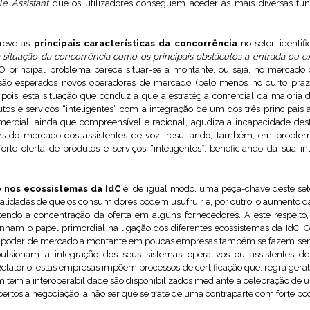
e Assistant
que os utilizadores conseguem aceder às mais diversas func
creve as
principais características da concorrência
no setor, identifi
 situação da concorrência como os principais obstáculos à entrada ou e
). O principal problema parece situar-se a montante, ou seja, no mercado 
são esperados novos operadores de mercado (pelo menos no curto prazo
 pois, esta situação que conduz a que a estratégia comercial da maioria
os e serviços “inteligentes” com a integração de um dos três principais a
comercial, ainda que compreensível e racional, agudiza a incapacidade d
rs
do mercado dos assistentes de voz; resultando, também, em problema
e oferta de produtos e serviços “inteligentes”, beneficiando da sua int
e nos ecossistemas da IdC
é, de igual modo, uma peça-chave deste set
nalidades de que os consumidores podem usufruir e, por outro, o aumento d
atendo a concentração da oferta em alguns fornecedores. A este respeito,
nham o papel primordial na ligação dos diferentes ecossistemas da IdC. 
 poder de mercado a montante em poucas empresas também se fazem sent
sionam a integração dos seus sistemas operativos ou assistentes de
Relatório, estas empresas impõem processos de certificação que, regra geral
rmitem a interoperabilidade são disponibilizados mediante a celebração de 
bertos a negociação, a não ser que se trate de uma contraparte com forte po