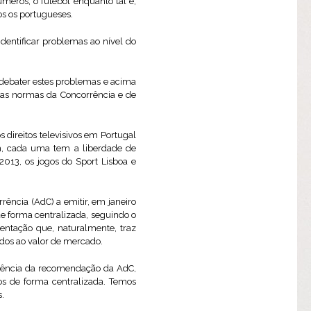
eros, o futebol enquanto tal é,
os os portugueses.
dentificar problemas ao nível do
 debater estes problemas e acima
 as normas da Concorrência e de
s direitos televisivos em Portugal
im, cada uma tem a liberdade de
013, os jogos do Sport Lisboa e
rência (AdC) a emitir, em janeiro
e forma centralizada, seguindo o
entação que, naturalmente, traz
ados ao valor de mercado.
quência da recomendação da AdC,
dos de forma centralizada. Temos
.