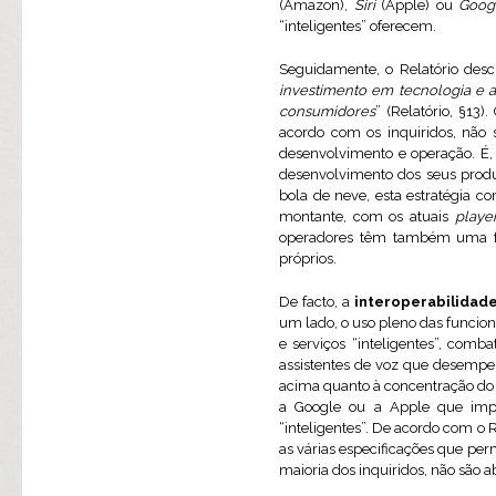
(Amazon),
Siri
(Apple) ou
Googl
“inteligentes” oferecem.
Seguidamente, o Relatório des
investimento em tecnologia e a
consumidores
” (Relatório, §13
acordo com os inquiridos, não 
desenvolvimento e operação. É,
desenvolvimento dos seus produt
bola de neve, esta estratégia 
montante, com os atuais
playe
operadores têm também uma fort
próprios.
De facto, a
interoperabilidad
um lado, o uso pleno das funcio
e serviços “inteligentes”, comb
assistentes de voz que desempe
acima quanto à concentração do
a Google ou a Apple que impul
“inteligentes”. De acordo com o 
as várias especificações que pe
maioria dos inquiridos, não são a