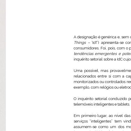
A designação é genérica e, sem d
Things –
‘IoT’) apresenta-se 
consumidores. Foi, pois, com o p
tendências emergentes e poten
inquérito setorial sobre a IdC cuj
Uma possível, mas provavelmen
relacionados entre si com a c
monitorizados ou controlados rem
exemplo, com relógios ou eletro
O inquérito setorial conduzido 
telemóveis inteligentes e tablets
Em primeiro lugar, ao nível da
serviços “inteligentes” tem vi
assumem-se como um dos motor