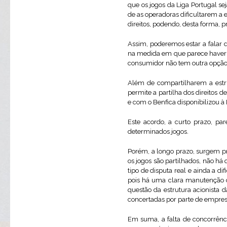
que os jogos da Liga Portugal se
de as operadoras dificultarem a 
direitos, podendo, desta forma, p
Assim, poderemos estar a falar 
na medida em que parece haver u
consumidor não tem outra opção 
Além de compartilharem a estru
permite a partilha dos direitos 
e com o Benfica disponibilizou à 
Este acordo, a curto prazo, pa
determinados jogos.
Porém, a longo prazo, surgem pr
os jogos são partilhados, não há
tipo de disputa real e ainda a 
pois há uma clara manutenção d
questão da estrutura acionista d
concertadas por parte de empresa
Em suma, a falta de concorrên