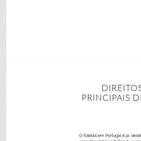
DIREITO
PRINCIPAIS 
O futebol em Portugal é já, desd