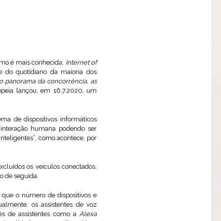
como é mais conhecida,
Internet of
e do quotidiano da maioria dos
o panorama da concorrência, as
opeia lançou, em 16.7.2020, um
a de dispositivos informáticos
e interação humana podendo ser
inteligentes”, como acontece, por
xcluídos os veículos conectados,
ão de seguida.
ui que o número de dispositivos e
ualmente, os assistentes de voz
és de assistentes como a
Alexa