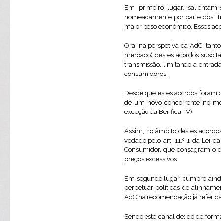
Em primeiro lugar, salientam
nomeadamente por parte dos “trê
maior peso económico. Esses acord
Ora, na perspetiva da AdC, tant
mercado) destes acordos suscita 
transmissão, limitando a entrad
consumidores.
Desde que estes acordos foram c
de um novo concorrente no mer
exceção da Benfica TV).
Assim, no âmbito destes acordo
vedado pelo art. 11.º-1 da Lei da
Consumidor, que consagram o dir
preços excessivos.
Em segundo lugar, cumpre ainda 
perpetuar políticas de alinhame
AdC na recomendação já referida 
Sendo este canal detido de forma