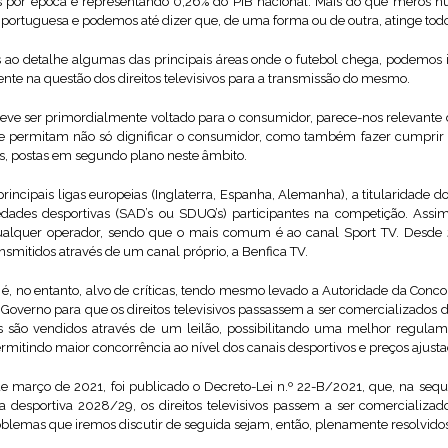
 por época e representando 0,26% do PIB nacional. Mais do que meros núm
a portuguesa e podemos até dizer que, de uma forma ou de outra, atinge tod
 ao detalhe algumas das principais áreas onde o futebol chega, podemos i
e na questão dos direitos televisivos para a transmissão do mesmo.
ve ser primordialmente voltado para o consumidor, parece-nos relevante
ue permitam não só dignificar o consumidor, como também fazer cumprir
s, postas em segundo plano neste âmbito.
incipais ligas europeias (Inglaterra, Espanha, Alemanha), a titularidade do
edades desportivas (SAD’s ou SDUQ’s) participantes na competição. Ass
 qualquer operador, sendo que o mais comum é ao canal Sport TV. Desde 2
nsmitidos através de um canal próprio, a Benfica TV.
, no entanto, alvo de críticas, tendo mesmo levado a Autoridade da Concor
verno para que os direitos televisivos passassem a ser comercializados d
são vendidos através de um leilão, possibilitando uma melhor regulam
mitindo maior concorrência ao nível dos canais desportivos e preços ajust
de março de 2021, foi publicado o Decreto-Lei n.º 22-B/2021, que, na se
a desportiva 2028/29, os direitos televisivos passem a ser comercializa
blemas que iremos discutir de seguida sejam, então, plenamente resolvidos