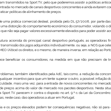
jam transmitidos na Sport TV, pelo que poderemos assistir a políticas antico
entrada no mercado de canais desportivos concorrentes e ainda evitarem com
raticar políticas de alinhamento de preços.
de uma prática comercial desleal, proibida pelo DL 57/2008, por parte das
ma distorção do comportamento económico do consumidor, violando o disp
que não seja pagar valores excessivamente elevados para poder assistir ao
tura acionista do principal canal desportivo português, as operadoras 
de transmissão dos jogos adquiridos individualmente, ou seja, a NOS que c
MEO (Altice) os direitos, e o mesmo, de maneira inversa, em relação ao Porto
rece beneficiar os consumidores, na medida em que não precisam de tro
oblemas, também identificados pela AdC, tais como, a redução da concor
 qualquer incentivo para que um tente superar o outro, a possível inflação 
dificuldade, mais uma vez, para a entrada de novos concorrentes no mercad
e preços acima do valor de mercado nos pacotes desportivos. Nesta situa
a Sport TV parecem ir contra o disposto no art. 9.º-1 da Lei da Concorrênc
s, neste caso, das operadoras a atuar em Portugal.
cia e os preços elevados podem ter consequências negativas, não só pa