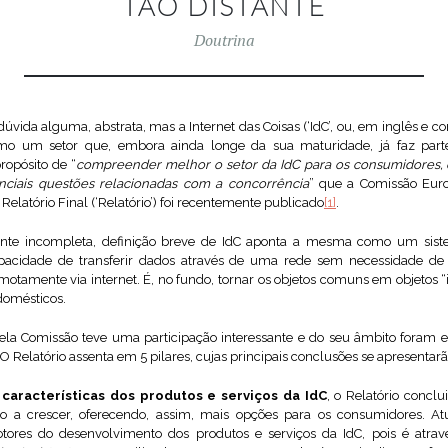
TÃO DISTANTE
Doutrina
úvida alguma, abstrata, mas a Internet das Coisas (‘IdC’, ou, em inglês e 
como um setor que, embora ainda longe da sua maturidade, já faz part
ropósito de “
compreender melhor o setor da IdC para os consumidores, 
ciais questões relacionadas com a concorrência
” que a Comissão Eur
o Relatório Final (‘Relatório’) foi recentemente publicado
[1]
.
te incompleta, definição breve de IdC aponta a mesma como um sistem
apacidade de transferir dados através de uma rede sem necessidade d
otamente via internet. É, no fundo, tornar os objetos comuns em objetos “
domésticos.
pela Comissão teve uma participação interessante e do seu âmbito foram e
. O Relatório assenta em 5 pilares, cujas principais conclusões se apresentar
s
características dos produtos e serviços da IdC
, o Relatório concl
ndo a crescer, oferecendo, assim, mais opções para os consumidores. At
es do desenvolvimento dos produtos e serviços da IdC, pois é atrav