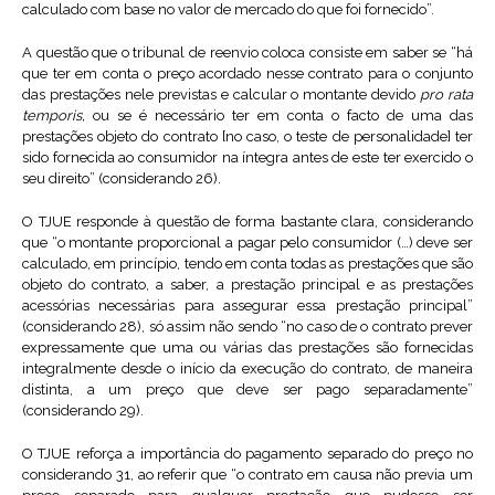
calculado com base no valor de mercado do que foi fornecido”.
A questão que o tribunal de reenvio coloca consiste em saber se “há
que ter em conta o preço acordado nesse contrato para o conjunto
das prestações nele previstas e calcular o montante devido
pro rata
temporis,
ou se é necessário ter em conta o facto de uma das
prestações objeto do contrato [no caso, o teste de personalidade] ter
sido fornecida ao consumidor na íntegra antes de este ter exercido o
seu direito” (considerando 26).
O TJUE responde à questão de forma bastante clara, considerando
que “o montante proporcional a pagar pelo consumidor (…) deve ser
calculado, em princípio, tendo em conta todas as prestações que são
objeto do contrato, a saber, a prestação principal e as prestações
acessórias necessárias para assegurar essa prestação principal”
(considerando 28), só assim não sendo “no caso de o contrato prever
expressamente que uma ou várias das prestações são fornecidas
integralmente desde o início da execução do contrato, de maneira
distinta, a um preço que deve ser pago separadamente”
(considerando 29).
O TJUE reforça a importância do pagamento separado do preço no
considerando 31, ao referir que “o contrato em causa não previa um