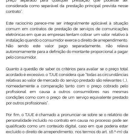
preço separado para qualquer prestação que pudesse ser
considerada como separável da prestação principal prevista nesse
contrato”.
Este raciocínio parece-me ser integralmente aplicável à situação
comum em contratos de prestação de serviços de comunicações
eletrónicas em que as empresas tentam cobrar um valor relativo à
instalação quando o consumidor exerce o direito de arrependimento.
Não sendo este valor pago separadamente, não releva
autonomamente para a definição do montante proporcional a pagar
pelo consumidor.
Quanto à questão de saber os critérios para avaliar se o preço total
acordado é excessivo, o TJUE considera que “todas as circunstâncias
relativas ao valor de mercado do serviço prestado são relevantes (…),
nomeadamente a comparação tanto com o preço cobrado pelo
profissional em causa a outros consumidores nas mesmas
condições como com o preço de um serviço equivalente prestado
por outros profissionais”.
Por fim, o TJUE é chamado a pronunciar-se sobre se o relatório de
personalidade incluído no contrato em causa no processo pode ser
qualificado como um conteúdo digital, caso em que poderia estar
excluído o direito de arrependimento, nos termos do art. 16.º-m) da