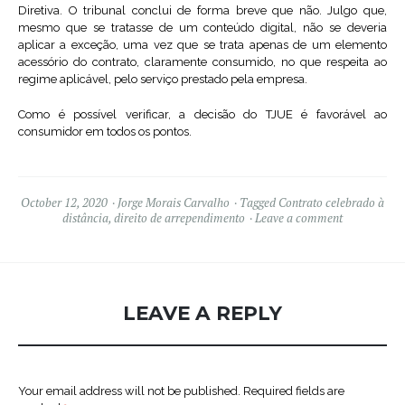
Diretiva. O tribunal conclui de forma breve que não. Julgo que,
mesmo que se tratasse de um conteúdo digital, não se deveria
aplicar a exceção, uma vez que se trata apenas de um elemento
acessório do contrato, claramente consumido, no que respeita ao
regime aplicável, pelo serviço prestado pela empresa.
Como é possível verificar, a decisão do TJUE é favorável ao
consumidor em todos os pontos.
October 12, 2020
Jorge Morais Carvalho
Tagged
Contrato celebrado à
distância
,
direito de arrependimento
Leave a comment
LEAVE A REPLY
Your email address will not be published.
Required fields are