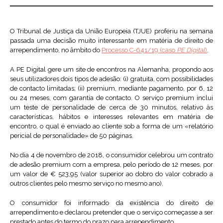
O Tribunal de Justiça da União Europeia (TJUE) proferiu na semana
passada uma decisão muito interessante em matéria de direito de
arrependimento, no âmbito do
Processo C-641/19 (caso
PE Digital
)
.
A PE Digital gere um site de encontros na Alemanha, propondo aos
seus utilizadores dois tipos de adesão: (i) gratuita, com possibilidades
de contacto limitadas; (ii) premium, mediante pagamento, por 6, 12
ou 24 meses, com garantia de contacto. O serviço premium inclui
um teste de personalidade de cerca de 30 minutos, relativo às
características, hábitos e interesses relevantes em matéria de
encontro, o qual é enviado ao cliente sob a forma de um «relatório
pericial de personalidade» de 50 páginas.
No dia 4 de novembro de 2018, o consumidor celebrou um contrato
de adesão premium com a empresa, pelo período de 12 meses, por
um valor de € 523,95 (valor superior ao dobro do valor cobrado a
outros clientes pelo mesmo serviço no mesmo ano).
O consumidor foi informado da existência do direito de
arrependimento e declarou pretender que o serviço começasse a ser
prestado antes do termo do prazo para arrependimento.