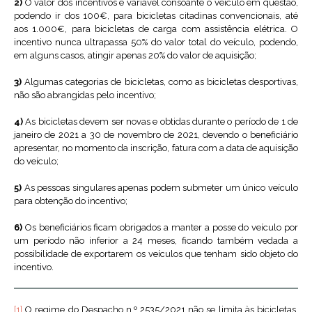
2)
O valor dos incentivos é variável consoante o veículo em questão,
podendo ir dos 100€, para bicicletas citadinas convencionais, até
aos 1.000€, para bicicletas de carga com assistência elétrica. O
incentivo nunca ultrapassa 50% do valor total do veículo, podendo,
em alguns casos, atingir apenas 20% do valor de aquisição;
3)
Algumas categorias de bicicletas, como as bicicletas desportivas,
não são abrangidas pelo incentivo;
4)
As bicicletas devem ser novas e obtidas durante o período de 1 de
janeiro de 2021 a 30 de novembro de 2021, devendo o beneficiário
apresentar, no momento da inscrição, fatura com a data de aquisição
do veículo;
5)
As pessoas singulares apenas podem submeter um único veículo
para obtenção do incentivo;
6)
Os beneficiários ficam obrigados a manter a posse do veículo por
um período não inferior a 24 meses, ficando também vedada a
possibilidade de exportarem os veículos que tenham sido objeto do
incentivo.
[1]
O regime do Despacho n.º 2535/2021 não se limita às bicicletas,