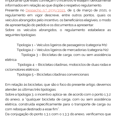
importante que estes conheçam o incentivo e estejam devidamente
informados em relação ao que dispõe o respetivo regulamento.
Presente no
Despacho n.º 2535/2021
, de 5 de março de 2021, o
regulamento em vigor descreve, entre outros pontos, quais os
veículos abrangidos pelo incentivo, os beneficiários elegíveis, o modo
de apresentação do pedido e os documentos a apresentar.
Sobre os veículos abrangidos, o regulamento estabelece as
seguintes tipologias:
Tipologia 1 – Veículos ligeiros de passageiros (categoria M1)
Tipologia 2 – Veículos ligeiros de mercadorias (categoria N1)
Tipologia 3 – Bicicletas de carga, com ou sem assistência
elétrica
Tipologia 4 – Bicicletas citadinas, motociclos de duas rodas e
ciclomotores elétricos
Tipologia 5 – Bicicletas citadinas convencionais
Em relação às bicicletas, que são o foco do presente artigo, devemos
atender às últimas três tipologias.
Sobre a tipologia 3, o incentivo aplica-se, de acordo com o ponto 1.3.2
do anexo, a “qualquer bicicleta de carga, com ou sem assistência
elétrica, construída especificamente para o transporte de carga ou
com reboque destinado a esse fim”.
Da conjugação do ponto 1.3.1 com o 1.3.3 do anexo, verificamos que