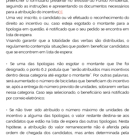
preencher o formulário presente no
website
do Fundo Ambiental,
seguindo as instruções e apresentando os documentos necessários
para a atribuição do incentivo
[3]
.
Uma vez inscrito, o candidato ou vê efetuado o reconhecimento do
direito ao incentivo ou, caso esteja esgotado o montante para a
tipologia em questão, é notificado que o seu pedido se encontra em
lista de espera.
Visando garantir que a totalidade das verbas são distribuídas, o
regulamento contempla situações que podem beneficiar candidatos
que se encontrem em lista de espera:
• Se uma das tipologias não esgotar o montante que lhe foi
designado, o ponto 6.2 postula que “serão atribuídos mais incentivos
dentro dessa categoria até esgotar o montante”. Por outras palavras,
será aumentado o número de bicicletas que beneficiam do incentivo
se, após a entrega do número previsto de unidades, sobrarem verbas
nessa categoria. Caso seja selecionado, o beneficiário será notificado
por correio eletrónico;
• Se não tiver sido atribuído o número máximo de unidades de
incentivo a alguma das tipologias, o valor restante destina-se aos
candidatos que estão na lista de espera das outras tipologias. Nesta
hipótese, a atribuição do valor remanescente não é aferida pela
ordem de chegada dos candidatos, mas antes determinada pela