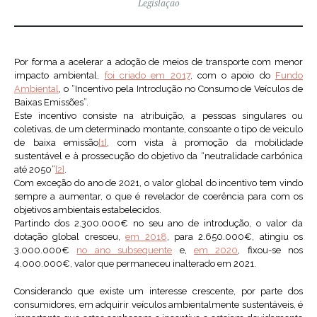
Legislação
Por forma a acelerar a adoção de meios de transporte com menor
impacto ambiental,
foi criado em 2017
, com o apoio do
Fundo
Ambiental
, o “Incentivo pela Introdução no Consumo de Veículos de
Baixas Emissões”.
Este incentivo consiste na atribuição, a pessoas singulares ou
coletivas, de um determinado montante, consoante o tipo de veiculo
de baixa emissão
[1]
, com vista à promoção da mobilidade
sustentável e à prossecução do objetivo da “neutralidade carbónica
até 2050”
[2]
.
Com exceção do ano de 2021, o valor global do incentivo tem vindo
sempre a aumentar, o que é revelador de coerência para com os
objetivos ambientais estabelecidos.
Partindo dos 2.300.000€ no seu ano de introdução, o valor da
dotação global cresceu,
em 2018
, para 2.650.000€, atingiu os
3.000.000€
no ano subsequente
e,
em 2020
, fixou-se nos
4.000.000€, valor que permaneceu inalterado em 2021.
Considerando que existe um interesse crescente, por parte dos
consumidores, em adquirir veículos ambientalmente sustentáveis, é