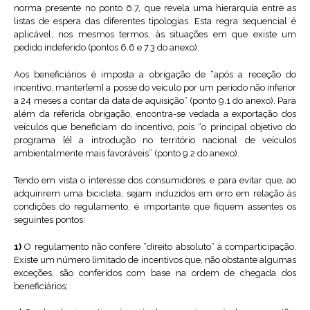
norma presente no ponto 6.7, que revela uma hierarquia entre as
listas de espera das diferentes tipologias. Esta regra sequencial é
aplicável, nos mesmos termos, às situações em que existe um
pedido indeferido (pontos 6.6 e 7.3 do anexo).
Aos beneficiários é imposta a obrigação de “após a receção do
incentivo, manter[em] a posse do veículo por um período não inferior
a 24 meses a contar da data de aquisição” (ponto 9.1 do anexo). Para
além da referida obrigação, encontra-se vedada a exportação dos
veículos que beneficiam do incentivo, pois “o principal objetivo do
programa [é] a introdução no território nacional de veículos
ambientalmente mais favoráveis” (ponto 9.2 do anexo).
Tendo em vista o interesse dos consumidores, e para evitar que, ao
adquirirem uma bicicleta, sejam induzidos em erro em relação às
condições do regulamento, é importante que fiquem assentes os
seguintes pontos:
1)
O regulamento não confere “direito absoluto” à comparticipação.
Existe um número limitado de incentivos que, não obstante algumas
exceções, são conferidos com base na ordem de chegada dos
beneficiários;