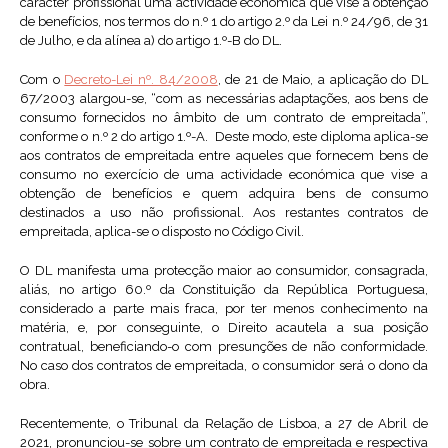
carácter profissional uma actividade económica que vise a obtenção
de benefícios, nos termos do n.º 1 do artigo 2.º da Lei n.º 24/96, de 31
de Julho, e da alínea a) do artigo 1.º-B do DL.
Com o
Decreto-Lei nº. 84/2008
, de 21 de Maio, a aplicação do DL
67/2003 alargou-se, “com as necessárias adaptações, aos bens de
consumo fornecidos no âmbito de um contrato de empreitada”,
conforme o n.º 2 do artigo 1.º-A. Deste modo, este diploma aplica-se
aos contratos de empreitada entre aqueles que fornecem bens de
consumo no exercício de uma actividade económica que vise a
obtenção de benefícios e quem adquira bens de consumo
destinados a uso não profissional. Aos restantes contratos de
empreitada, aplica-se o disposto no Código Civil.
O DL manifesta uma protecção maior ao consumidor, consagrada,
aliás, no artigo 60.º da Constituição da República Portuguesa,
considerado a parte mais fraca, por ter menos conhecimento na
matéria, e, por conseguinte, o Direito acautela a sua posição
contratual, beneficiando-o com presunções de não conformidade.
No caso dos contratos de empreitada, o consumidor será o dono da
obra.
Recentemente, o Tribunal da Relação de Lisboa, a 27 de Abril de
2021, pronunciou-se sobre um contrato de empreitada e respectiva