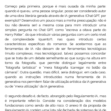
Começo pela primeira, porque é mais ousada da minha parte:
quando é que eu, uma pessoa singular, posso ser considerado autor
de uma obra literária gerada através de IA generativa (Chat GPT, por
exemplo)? Desenvolvo um pouco mais a minha preocupação: não é
(ou não deveria ser) a mesma coisa para mim introduzir uma
simples pergunta no Chat GPT, como “escreva a oitava parte do
Harry Potter”, do que introduzir várias perguntas com um certo nível
de complexidade (quanto?), nas quais introduzo certas
características específicas do romance. Se aceitarmos que as
ferramentas de IA não deixam de ser ferramentas tecnológicas
(muito complexas, mas tecnológicas), talvez possamos concordar
que se trata de um debate semelhante ao que surgiu na altura em
torno da fotografia, que permite distinguir legalmente entre
“fotografia (artística)” e “mera fotografia (carregar no botão da
câmara)”. Outra questão, mais difícil, seria distinguir, em cada caso,
quando as instruções introduzidas numa ferramenta de IA
generativa nos permitem falar de utilização artística da IA generativa
ou de “mera utilização” da IA generativa.
O segundo desafio é, de facto, abrangido pelo Regulamento IA, mas
é importante referi-lo. Consiste na consideração dos modelos
fundacionais como sendo de alto risco. O anexo III da proposta de
Regulamento IA contém uma lista não fechada de sistemas de IA de