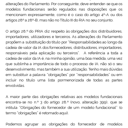
alterações do Parlamento. Por conseguinte, deve entender-se que os
modelos fundacionais serão regulados nas disposições que os
mencionam expressamente, como é o caso do artigo 4º-A ou dos
artigos 28º a 28º-B, mas não no Título III do RIA no seu conjunto.
O artigo 28.º do PRIA diz respeito às obrigações dos distribuidores,
importadores, utilizadores e terceiros. As alterações do Parlamento
propõem a substituição do título por “Responsabilidades ao longo da
cadeia de valor da IA dos fornecedores, distribuidores, importadores,
responsáveis pela aplicação ou terceiros”. A referência a toda a
cadeia de valor da IA é, na minha opinião, uma boa medida, uma vez
que sublinha a importância de todo o processo de IA: não só o seu
desenvolvimento, mas também a sua utilização. Tenho mais dúvidas
em substituir a palavra “obrigações” por “responsabilidades” ou em
incluir no título uma lista pormenorizada de todas as partes
envolvidas.
A maior parte das obrigações relativas aos modelos fundacionais
encontra-se no n.º 3 do artigo 28.º (novo, alteração 399), que se
intitula “Obrigações do fornecedor de um modelo fundacional” (o
termo “obrigações” é retomado aqui).
Podemos agrupar as obrigações do fornecedor de modelos