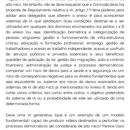
alto risco. No entanto, não se deve esquecer que a Comissão teria (na
proposta de Regulamento relativo à IA, artigo 7.º) teria poderes para
adotar atos delegados que alterem o anexo III para acrescentar
sistemas de IA que satisfaçam duas condições: destinar-se a ser
utilizados em qualquer dos domínios enumerados nos pontos 1 a 8
do anexo (ou seja, identificação biométrica e categorização de
pessoas singulares; gestão e funcionamento de infra-estruturas
críticas; educação e formação profissional, emprego, gestão de
trabalhadores e acesso ao trabalho independente; acesso e usufruto
de serviços públicos e privados essenciais e seus benefícios;
questões de aplicação da lei; gestão das migrações; asilo e controlo
financeiro; administração da justiça e processos democráticos);
comportar um risco de danos para a saúde e a segurança ou um
risco de consequências negativas para os direitos fundamentais que
seja equivalente ou superior aos riscos de danos associados aos
sistemas de IA de alto risco já mencionados no Anexo III, tendo em
conta vários critérios, tais como, entre outros, o objetivo pretendido
do sistema de IA ou a probabilidade de este ser utilizado de uma
determinada forma.
Deve uma IA generativa (que é um exemplo de um modelo
fundamental) capaz de produzir vídeos destinados a perturbar os
processos democráticos ser considerada de alto risco? Parece claro