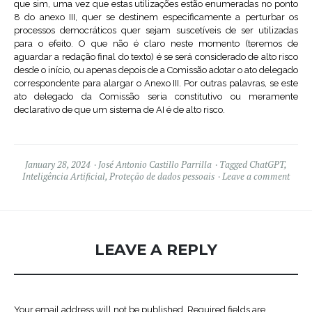
que sim, uma vez que estas utilizações estão enumeradas no ponto
8 do anexo III, quer se destinem especificamente a perturbar os
processos democráticos quer sejam suscetíveis de ser utilizadas
para o efeito. O que não é claro neste momento (teremos de
aguardar a redação final do texto) é se será considerado de alto risco
desde o início, ou apenas depois de a Comissão adotar o ato delegado
correspondente para alargar o Anexo III. Por outras palavras, se este
ato delegado da Comissão seria constitutivo ou meramente
declarativo de que um sistema de AI é de alto risco.
January 28, 2024
José Antonio Castillo Parrilla
Tagged
ChatGPT
,
Inteligência Artificial
,
Proteção de dados pessoais
Leave a comment
LEAVE A REPLY
Your email address will not be published.
Required fields are