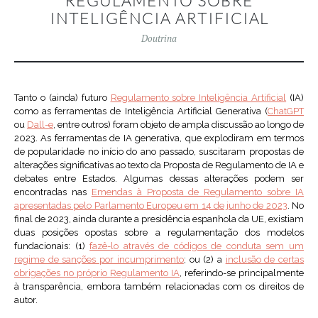
REGULAMENTO SOBRE
INTELIGÊNCIA ARTIFICIAL
Doutrina
Tanto o (ainda) futuro
Regulamento sobre Inteligência Artificial
(IA)
como as ferramentas de Inteligência Artificial Generativa (
ChatGPT
ou
Dall-e
, entre outros) foram objeto de ampla discussão ao longo de
2023. As ferramentas de IA generativa, que explodiram em termos
de popularidade no início do ano passado, suscitaram propostas de
alterações significativas ao texto da Proposta de Regulamento de IA e
debates entre Estados. Algumas dessas alterações podem ser
encontradas nas
Emendas à Proposta de Regulamento sobre IA
apresentadas pelo Parlamento Europeu em 14 de junho de 2023
. No
final de 2023, ainda durante a presidência espanhola da UE, existiam
duas posições opostas sobre a regulamentação dos modelos
fundacionais: (1)
fazê-lo através de códigos de conduta sem um
regime de sanções por incumprimento
; ou (2) a
inclusão de certas
obrigações no próprio Regulamento IA
, referindo-se principalmente
à transparência, embora também relacionadas com os direitos de
autor.