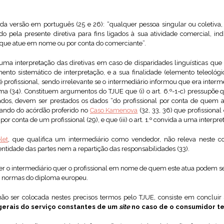
 da versão em português (25 e 26): “qualquer pessoa singular ou coletiva,
pela presente diretiva para fins ligados à sua atividade comercial, indus
 que atue em nome ou por conta do comerciante”.
uma interpretação das diretivas em caso de disparidades linguísticas qu
ento sistemático de interpretação, e a sua finalidade (elemento teleológic
é profissional, sendo irrelevante se o intermediário informou que era inter
ma (34). Constituem argumentos do TJUE que (i) o art. 6.º-1-c) pressupõe qu
os, devem ser prestados os dados “do profissional por conta de quem at
tando do acórdão proferido no
Caso Kamenova
(32, 33, 36) que profissiona
por conta de um profissional (29), e que (iii) o art. 1.º convida a uma interp
let
, que qualifica um intermediário como vendedor, não releva neste c
tidade das partes nem a repartição das responsabilidades (33).
er o intermediário quer o profissional em nome de quem este atua podem se
s normas do diploma europeu.
ão ser colocada nestes precisos termos pelo TJUE, consiste em concluir
gerais do serviço constantes de um
site
no caso de o consumidor te