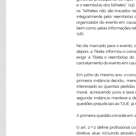
e o reembolso dos bilhetes” (15
os “bilhetes não são trocados 
integralmente pelo reembolso d
organizador do evento em causa 
bem como pelas informações rela
(16).
No dia marcado para o evento, o 
depois, a Tiketa informou o con
exigir à Tiketa o reembolso d
cancelamento do evento em causa
Em julho do mesmo ano, o consu
primeira instância decidiu, men
interessado as quantias pedidas
moral, acrescendo juros à taxa 
segunda instância manteve a de
questões prejudiciais ao TJUE, já
A primeira questão consiste em 
O art. 2.º-2 define profissional
diretiva, atue, incluindo atravé