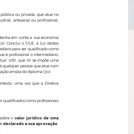
 pública ou privada, que atue no
trial, artesanal ou profissional,
e tenha em conta a sua economia
o). Conclui o TJUE, à luz destas
mediário para ser qualificado como
e é profissional o intermediário,
ua” (28), que (ii) se impõe uma
l é qualquer pessoa que atue com
retação ampla do diploma (30).
ontexto, uma vez que a Diretiva
r qualificados como profissionais
 sobre o
valor jurídico de uma
r declarado a sua aprovação
.