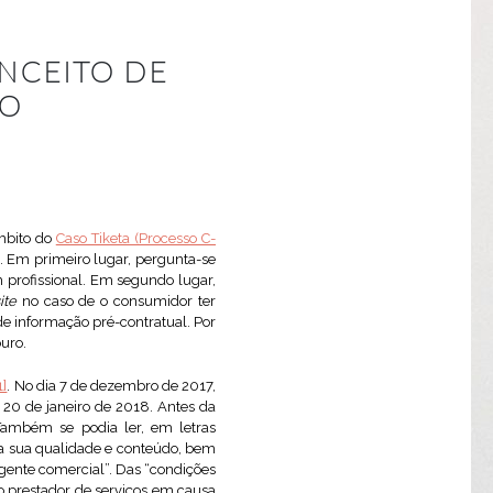
NCEITO DE
IO
âmbito do
Caso Tiketa (Processo C-
. Em primeiro lugar, pergunta-se
profissional. Em segundo lugar,
ite
no caso de o consumidor ter
e informação pré-contratual. Por
uro.
1]
. No dia 7 de dezembro de 2017,
 20 de janeiro de 2018. Antes da
Também se podia ler, em letras
la sua qualidade e conteúdo, bem
agente comercial”. Das “condições
o prestador de serviços em causa