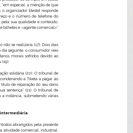
o, “em especial, a menção de que
 o organizador [deste] responde
ereço e o número de telefone do
, pela sua qualidade e conteúdo,
e bilhetes e «agente comercial»”
não se realizaria (17). Dois dias
 dia seguinte, o consumidor veio
anos morais sofridos devido ao
 (19).
o solidária (20). O tribunal de
, condenando a Tiketa a pagar ao
 título de reparação do seu dano
ua sentença” (21). O tribunal de
 a instância, submetendo várias
 intermediária
.
ontratos abrangidos pela presente
 atividade comercial, industrial,