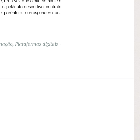
e, uma vez que o bilhete não é o
a espetáculo desportivo, contrato
e parêntesis correspondem aos
rmação
,
Plataformas digitais