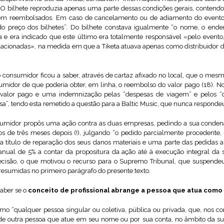
). O bilhete reproduzia apenas uma parte dessas condições gerais, contend
nem reembolsados. Em caso de cancelamento ou de adiamento do evento,
o preço dos bilhetes”. Do bilhete constava igualmente “o nome, o end
e era indicado que este último era totalmente responsável «pelo evento
cionadas», na medida em que a Tiketa atuava apenas como distribuidor d
consumidor ficou a saber, através de cartaz afixado no local, que o mesmo 
sumidor de que poderia obter, em linha, o reembolso do valor pago (18). No
o valor pago e uma indemnização pelas “despesas de viagem” e pelos “d
”, tendo esta remetido a questão para a Baltic Music, que nunca respondeu
midor propôs uma ação contra as duas empresas, pedindo a sua condenaçã
os de três meses depois (!), julgando “o pedido parcialmente procedente
 a título de reparação dos seus danos materiais e uma parte das pedidas a
anual de 5% a contar da propositura da ação até à execução integral da s
cisão, o que motivou o recurso para o Supremo Tribunal, que suspendeu
 resumidas no primeiro parágrafo do presente texto.
saber se o
conceito de profissional abrange a pessoa que atua como
 como “qualquer pessoa singular ou coletiva, pública ou privada, que, nos c
s de outra pessoa que atue em seu nome ou por sua conta, no âmbito da sua