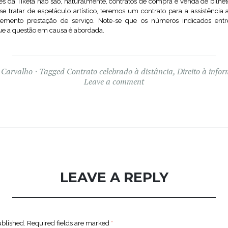
és da Tiketa não são, naturalmente, contratos de compra e venda de bilhet
 se tratar de espetáculo artístico, teremos um contrato para a assistência 
mento prestação de serviço. Note-se que os números indicados entr
e a questão em causa é abordada.
 Carvalho
Tagged
Contrato celebrado à distância
,
Direito à info
Leave a comment
LEAVE A REPLY
ublished.
Required fields are marked
*