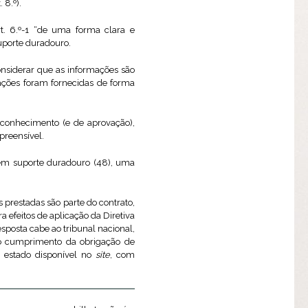
 8.º).
rt. 6.º-1 “de uma forma clara e
uporte duradouro.
considerar que as informações são
mações foram fornecidas de forma
conhecimento (e de aprovação),
preensível.
o em suporte duradouro (48), uma
restadas são parte do contrato,
a efeitos de aplicação da Diretiva
posta cabe ao tribunal nacional,
ao cumprimento da obrigação de
 estado disponível no
site
, com