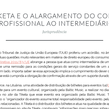
IKETA E O ALARGAMENTO DO CO
ROFISSIONAL AO INTERMEDIÁR
Jurisprudência
 o Tribunal de Justiça da União Europeia (TJUE) proferiu um acórdão, no 
duas questões muito relevantes em matéria de direito europeu do consumo
Diretiva 2011/83/UE
abrange a pessoa que atua como intermediária de um 
 de uma remissão para as condições gerais do serviço constantes de um
s
um lado, importa saber se essa aprovação implica o cumprimento do dever d
ar se está cumprida a obrigação de confirmação através de um suporte durado
e, na Lituânia, uma atividade de distribuição de bilhetes para eventos (14)
[
e para um evento cultural, organizado pela Baltic Music, a realizar no dia
va no
site
da Tiketa que esse evento era organizado pela Baltic Music. 
o: o “organizador do evento assume total responsabilidade pelo evento, pe
elacionadas. A Tiketa é o distribuidor dos bilhetes e atua na qualidade de 
 disponíveis no
site
da Tiketa, constavam “informações mais precisas sobre 