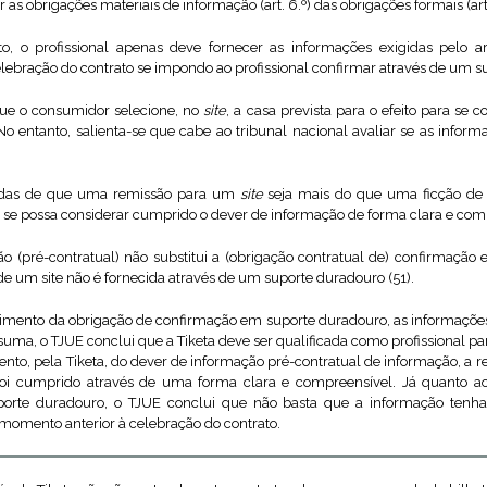
 as obrigações materiais de informação (art. 6.º) das obrigações formais (art.
o, o profissional apenas deve fornecer as informações exigidas pelo a
elebração do contrato se impondo ao profissional confirmar através de um s
 que o consumidor selecione, no
site
, a casa prevista para o efeito para se 
o entanto, salienta-se que cabe ao tribunal nacional avaliar se as infor
vidas de que uma remissão para um
site
seja mais do que uma ficção de 
e se possa considerar cumprido o dever de informação de forma clara e com
 (pré-contratual) não substitui a (obrigação contratual de) confirmaçã
e um site não é fornecida através de um suporte duradouro (51).
ento da obrigação de confirmação em suporte duradouro, as informações p
 suma, o TJUE conclui que a Tiketa deve ser qualificada como profissional par
o, pela Tiketa, do dever de informação pré-contratual de informação, a res
oi cumprido através de uma forma clara e compreensível. Já quanto 
orte duradouro, o TJUE conclui que não basta que a informação tenha
omento anterior à celebração do contrato.