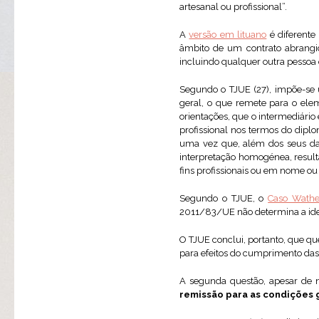
artesanal ou profissional”.
A
versão em lituano
é diferente
âmbito de um contrato abrangido 
incluindo qualquer outra pessoa
Segundo o TJUE (27), impõe-se 
geral, o que remete para o elem
orientações, que o intermediário 
profissional nos termos do diplo
uma vez que, além dos seus dad
interpretação homogénea, resul
fins profissionais ou em nome ou 
Segundo o TJUE, o
Caso Wathe
2011/83/UE não determina a iden
O TJUE conclui, portanto, que qu
para efeitos do cumprimento da
A segunda questão, apesar de n
remissão para as condições 