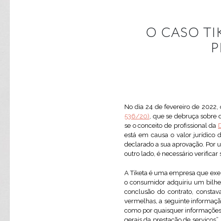
O CASO T
P
No dia 24 de fevereiro de 2022,
536/20)
, que se debruça sobre 
se o conceito de profissional da
está em causa o valor jurídico
declarado a sua aprovação. Por 
outro lado, é necessário verific
A Tiketa é uma empresa que exerc
o consumidor adquiriu um bilhet
conclusão do contrato, consta
vermelhas, a seguinte informaçã
como por quaisquer informações r
gerais da prestação de serviços”,