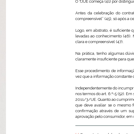
O TJUE começa (41) por distinguir
Antes da celebração do contrat
compreensível” (45), só após a c
Logo, em abstrato, é suficiente
levadas ao conhecimento (46). N
clara e compreensível (47).
Na prática, tenho algumas dú
claramente insuficiente para qu
Esse procedimento de informação
vez que a informação constante d
Independentemente do incumprim
nos termos do art. 6.º-5 (52). Em
2011/3/UE. Quanto ao cumpriment
que deve avaliar se o mesmo f
confirmação através de um sup
aprovação pelo consumidor, em m