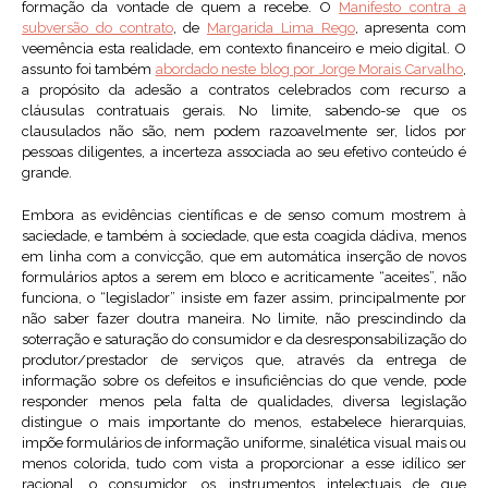
formação da vontade de quem a recebe. O
Manifesto contra a
subversão do contrato
, de
Margarida Lima Rego
, apresenta com
veemência esta realidade, em contexto financeiro e meio digital. O
assunto foi também
abordado neste blog por Jorge Morais Carvalho
,
a propósito da adesão a contratos celebrados com recurso a
cláusulas contratuais gerais. No limite, sabendo-se que os
clausulados não são, nem podem razoavelmente ser, lidos por
pessoas diligentes, a incerteza associada ao seu efetivo conteúdo é
grande.
Embora as evidências científicas e de senso comum mostrem à
saciedade, e também à sociedade, que esta coagida dádiva, menos
em linha com a convicção, que em automática inserção de novos
formulários aptos a serem em bloco e acriticamente “aceites”, não
funciona, o “legislador” insiste em fazer assim, principalmente por
não saber fazer doutra maneira. No limite, não prescindindo da
soterração e saturação do consumidor e da desresponsabilização do
produtor/prestador de serviços que, através da entrega de
informação sobre os defeitos e insuficiências do que vende, pode
responder menos pela falta de qualidades, diversa legislação
distingue o mais importante do menos, estabelece hierarquias,
impõe formulários de informação uniforme, sinalética visual mais ou
menos colorida, tudo com vista a proporcionar a esse idílico ser
racional, o consumidor, os instrumentos intelectuais de que