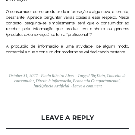
O consumidor como produtor de informação é algo novo, diferente,
desafiante. Apetece perguntar várias coisas a esse respeito. Neste
contexto, pergunta-se simplesmente: será que o consumidor ao
receber pela informação que produz, em dinheiro ou géneros
(produtos e/ou serviços), se torna “profissional”?
A produção de informação é uma atividade, de algum modo,
comercial a que o consumidor moderno se vai dedicando bastante.
October 31, 2022
Paula Ribeiro Alves
Tagged
Big Data
,
Conceito de
consumidor
,
Direito à informação
,
Economia Comportamental
,
Inteligência Artificial
Leave a comment
LEAVE A REPLY