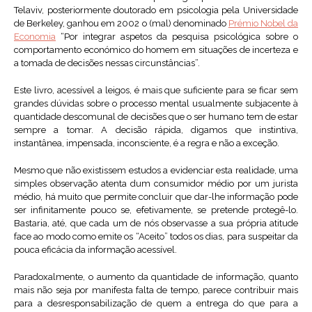
Telaviv, posteriormente doutorado em psicologia pela Universidade
de Berkeley, ganhou em 2002 o (mal) denominado
Prémio Nobel da
Economia
“Por integrar aspetos da pesquisa psicológica sobre o
comportamento económico do homem em situações de incerteza e
a tomada de decisões nessas circunstâncias”.
Este livro, acessível a leigos, é mais que suficiente para se ficar sem
grandes dúvidas sobre o processo mental usualmente subjacente à
quantidade descomunal de decisões que o ser humano tem de estar
sempre a tomar. A decisão rápida, digamos que instintiva,
instantânea, impensada, inconsciente, é a regra e não a exceção.
Mesmo que não existissem estudos a evidenciar esta realidade, uma
simples observação atenta dum consumidor médio por um jurista
médio, há muito que permite concluir que dar-lhe informação pode
ser infinitamente pouco se, efetivamente, se pretende protegê-lo.
Bastaria, até, que cada um de nós observasse a sua própria atitude
face ao modo como emite os “Aceito” todos os dias, para suspeitar da
pouca eficácia da informação acessível.
Paradoxalmente, o aumento da quantidade de informação, quanto
mais não seja por manifesta falta de tempo, parece contribuir mais
para a desresponsabilização de quem a entrega do que para a