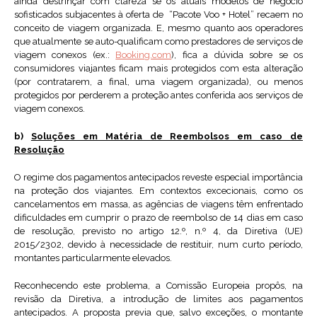
ainda destrinçar com clareza se os atuais modelos de negócio
sofisticados subjacentes à oferta de “Pacote Voo + Hotel” recaem no
conceito de viagem organizada. E, mesmo quanto aos operadores
que atualmente se auto-qualificam como prestadores de serviços de
viagem conexos (ex.:
Booking.com
), fica a dúvida sobre se os
consumidores viajantes ficam mais protegidos com esta alteração
(por contratarem, a final, uma viagem organizada), ou menos
protegidos por perderem a proteção antes conferida aos serviços de
viagem conexos.
b)
Soluções em Matéria de Reembolsos em caso de
Resolução
O regime dos pagamentos antecipados reveste especial importância
na proteção dos viajantes. Em contextos excecionais, como os
cancelamentos em massa, as agências de viagens têm enfrentado
dificuldades em cumprir o prazo de reembolso de 14 dias em caso
de resolução, previsto no artigo 12.º, n.º 4, da Diretiva (UE)
2015/2302, devido à necessidade de restituir, num curto período,
montantes particularmente elevados.
Reconhecendo este problema, a Comissão Europeia propôs, na
revisão da Diretiva, a introdução de limites aos pagamentos
antecipados. A proposta previa que, salvo exceções, o montante