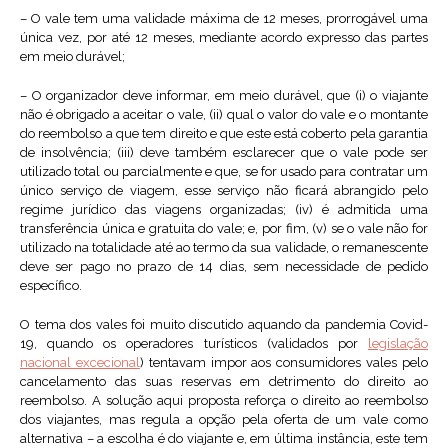
– O vale tem uma validade máxima de 12 meses, prorrogável uma
única vez, por até 12 meses, mediante acordo expresso das partes
em meio durável;
– O organizador deve informar, em meio durável, que (i) o viajante
não é obrigado a aceitar o vale, (ii) qual o valor do vale e o montante
do reembolso a que tem direito e que este está coberto pela garantia
de insolvência; (iii) deve também esclarecer que o vale pode ser
utilizado total ou parcialmente e que, se for usado para contratar um
único serviço de viagem, esse serviço não ficará abrangido pelo
regime jurídico das viagens organizadas; (iv) é admitida uma
transferência única e gratuita do vale; e, por fim, (v) se o vale não for
utilizado na totalidade até ao termo da sua validade, o remanescente
deve ser pago no prazo de 14 dias, sem necessidade de pedido
específico.
O tema dos vales foi muito discutido aquando da pandemia Covid-
19, quando os operadores turísticos (validados por
legislação
nacional excecional
) tentavam impor aos consumidores vales pelo
cancelamento das suas reservas em detrimento do direito ao
reembolso. A solução aqui proposta reforça o direito ao reembolso
dos viajantes, mas regula a opção pela oferta de um vale como
alternativa – a escolha é do viajante e, em última instância, este tem