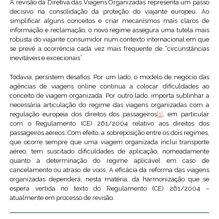
A revisão da Diretiva das Viagens Organizadas representa um passo
decisivo na consolidação da proteção do viajante europeu. Ao
simplificar alguns conceitos e criar mecanismos mais claros de
informação e reclamação, o novo regime assegura uma tutela mais
robusta do viajante consumidor num contexto internacional em que
se prevê a ocorrência cada vez mais frequente de “circunstâncias
inevitáveis e excecionais”.
Todavia, persistem desafios. Por um lado, o modelo de negócio das
agências de viagens online continua a colocar dificuldades ao
conceito de viagem organizada. Por outro lado, importa sublinhar a
necessária articulação do regime das viagens organizadas com a
regulação europeia dos direitos dos passageiros
[1]
, em particular
com o Regulamento (CE) 261/2004 relativo aos direitos dos
passageiros aéreos. Com efeito, a sobreposição entre os dois regimes,
que ocorre sempre que uma viagem organizada inclui transporte
aéreo, tem suscitado dificuldades de aplicação, nomeadamente
quanto à determinação do regime aplicável em caso de
cancelamento ou atraso de voos. A eficácia da reforma das viagens
organizadas dependerá, nesta matéria, da harmonização que se
espera vertida no texto do Regulamento (CE) 261/2004 –
atualmente em processo de revisão.