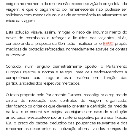
exigido no momento da reserva não excedesse 25% do preço total da
viagem, e que o pagamento do remanescente não pudesse ser
solicitado com menos de 28 dias de antecedência relativamente ao
início da viagem.
Esta solução visava, assim, mitigar o risco de incumprimento do
dever de reembolso e reforçar a liquidez dos viajantes. Aliás,
considerando a proposta da Comissão insuficiente, o
BEUC
propôs
medidas de proteção reforçadas, nomeadamente através de contas
de
escrow
.
Contudo, num ângulo diametralmente oposto, o Parlamento
Europeu rejeitou a norma e relegou para os Estados‑Membros a
competência para regular esta matéria em função das
particularidades dos respetivos mercados.
O texto proposto pelo Parlamento Europeu reconfigura o regime do
direito de resolução dos contratos de viagem organizada,
clarificando os critérios que deverão orientar a definição da medida
da taxa que poderá ser exigida ao viajante em caso de resolução
antecipada, e estabelecendo um critério supletivo para a sua fixação
(
i.e.
, o preço do pacote, deduzido das poupanças relevantes e dos
rendimentos decorrentes da utilização alternativa dos serviços de