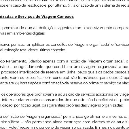
s em caso de resolução e, por último, (iii) à criação de um sistema de rec
nizadas e Serviços de Viagem Conexos
na premissa de que as definições vigentes eram excessivamente complexa
rvas em ambientes digitais.
isava, por isso, simplificar os conceitos de “viagem organizada” e “serviç
liminação total deste último conceito.
ção do Parlamento, lidando apenas com a noção de “viagem organizada”,
ginário – designadamente, que constituirá uma viagem organizada a aqu
e processos interligados de reserva em linha, pelos quais os dados pessoai
tante (sem os especificar em concreto) são transferidos para outro(s) ope
ante até 24 horas após a confirmação da reserva do primeiro serviço de via
o, os operadores que promovam a aquisição de serviços adicionais de via
informar claramente o consumidor de que este não beneficiará da prote
icação, por ficção legal, das garantias próprias das viagens organizadas.
 a definição de “viagem organizada” permanece geralmente a mesma, e,
simplificar – não permitindo ainda destrinçar com clareza se os atuais 
 Voo + Hotel” recaem no conceito de viagem organizada. E, mesmo quanto 