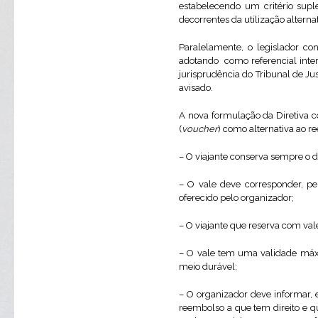
estabelecendo um critério suple
decorrentes da utilização alterna
Paralelamente, o legislador co
adotando como referencial inter
jurisprudência do Tribunal de J
avisado.
A nova formulação da Diretiva co
(
voucher
) como alternativa ao r
– O viajante conserva sempre o d
– O vale deve corresponder, pe
oferecido pelo organizador;
– O viajante que reserva com val
– O vale tem uma validade máxi
meio durável;
– O organizador deve informar, e
reembolso a que tem direito e qu