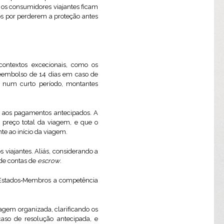
se os consumidores viajantes ficam
os por perderem a proteção antes
contextos excecionais, como os
eembolso de 14 dias em caso de
ir, num curto período, montantes
es aos pagamentos antecipados. A
 preço total da viagem, e que o
e ao início da viagem.
 viajantes. Aliás, considerando a
de contas de
escrow
.
 Estados‑Membros a competência
agem organizada, clarificando os
caso de resolução antecipada, e