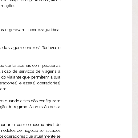
lamações.
s e geravam incerteza jurídica,
os de viagem conexos”. Todavia, o
 que conta apenas com pequenas
isição de serviços de viagens a
s do viajante que permitem a sua
rador(es) e esse(s) operador(es)
gem.
gem quando estes não configuram
ção do regime. A omissão dessa
 portanto, com o mesmo nível de
modelos de negócio sofisticados
aos operadores que atualmente se