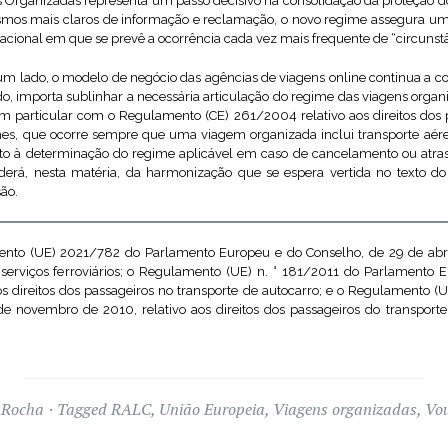
s Organizadas representa um passo decisivo na consolidação da proteção do
smos mais claros de informação e reclamação, o novo regime assegura uma
ional em que se prevê a ocorrência cada vez mais frequente de “circunstânc
 um lado, o modelo de negócio das agências de viagens online continua a co
do, importa sublinhar a necessária articulação do regime das viagens orga
em particular com o Regulamento (CE) 261/2004 relativo aos direitos dos p
mes, que ocorre sempre que uma viagem organizada inclui transporte aére
 à determinação do regime aplicável em caso de cancelamento ou atraso
derá, nesta matéria, da harmonização que se espera vertida no texto 
ão.
o (UE) 2021/782 do Parlamento Europeu e do Conselho, de 29 de abril d
 serviços ferroviários; o Regulamento (UE) n. ° 181/2011 do Parlamento 
aos direitos dos passageiros no transporte de autocarro; e o Regulamento 
e novembro de 2010, relativo aos direitos dos passageiros do transporte
 Rocha
Tagged
RALC
,
União Europeia
,
Viagens organizadas
,
Vo