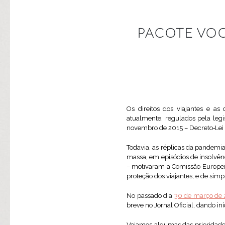
PACOTE VOO
Os direitos dos viajantes e a
atualmente, regulados pela leg
novembro de 2015 – Decreto‑Lei 
Todavia, as réplicas da pandemi
massa, em episódios de insolvênci
– motivaram a Comissão Europe
proteção dos viajantes, e de simp
No passado dia
30 de março de
breve no Jornal Oficial, dando i
Vejamos algumas das prioridades i