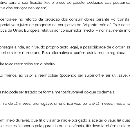
tivo para a sua fixação (
i.e.
, o preço do pacote, deduzido das poupança
tiva dos serviços de viagem).
ncentra-se no reforço da proteção dos consumidores perante «circunstânc
pretativo o juízo de prognose na perspetiva do “viajante médio”. Este co
ustiça da União Europeia relativa ao “consumidor médio” – normalmente in
nsagra ainda, ao nível do próprio texto legal, a possibilidade de o organiz
eembolso em numerário. Essa alternativa é, porém, estritamente regulada:
ireito ao reembolso em dinheiro;
lo menos, ao valor a reembolsar (podendo ser superior) e ser utilizáve
e não pode ser tratado de forma menos favorável do que os demais;
ma de 12 meses, prorrogável uma única vez, por até 12 meses, mediant
m meio durável, que (i) o viajante não é obrigado a aceitar o vale, (ii) qua
e este está coberto pela garantia de insolvência; (iii) deve também esclare