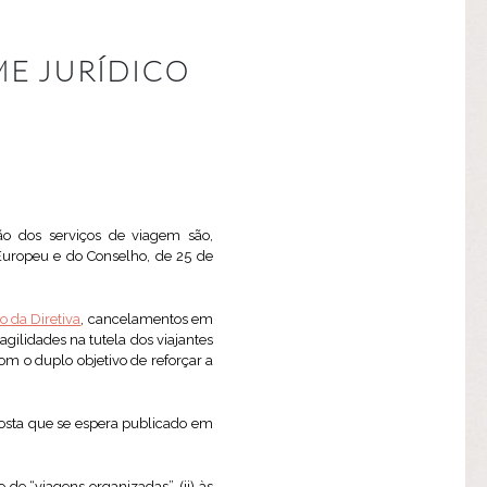
ME JURÍDICO
ão dos serviços de viagem são,
Europeu e do Conselho, de 25 de
o da Diretiva
, cancelamentos em
ragilidades na tutela dos viajantes
com o duplo objetivo de reforçar a
oposta que se espera publicado em
 de “viagens organizadas”, (ii) às