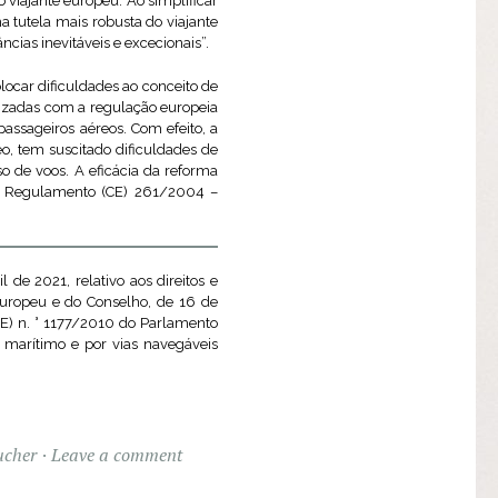
 viajante europeu. Ao simplificar
 tutela mais robusta do viajante
ias inevitáveis e excecionais”.
locar dificuldades ao conceito de
nizadas com a regulação europeia
assageiros aéreos. Com efeito, a
o, tem suscitado dificuldades de
 de voos. A eficácia da reforma
do Regulamento (CE) 261/2004 –
e 2021, relativo aos direitos e
Europeu e do Conselho, de 16 de
(UE) n. ° 1177/2010 do Parlamento
 marítimo e por vias navegáveis
ucher
Leave a comment