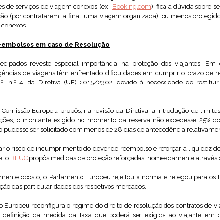
s de serviços de viagem conexos (ex.:
Booking.com
), fica a dúvida sobre 
ção (por contratarem, a final, uma viagem organizada), ou menos protegid
 conexos.
eembolsos em caso de Resolução
ipados reveste especial importância na proteção dos viajantes. Em 
ências de viagens têm enfrentado dificuldades em cumprir o prazo de r
2.º, n.º 4, da Diretiva (UE) 2015/2302, devido à necessidade de restitu
omissão Europeia propôs, na revisão da Diretiva, a introdução de limit
eções, o montante exigido no momento da reserva não excedesse 25% do
udesse ser solicitado com menos de 28 dias de antecedência relativament
gar o risco de incumprimento do dever de reembolso e reforçar a liquidez dos
e, o
BEUC
propôs medidas de proteção reforçadas, nomeadamente através 
mente oposto, o Parlamento Europeu rejeitou a norma e relegou para os
ção das particularidades dos respetivos mercados.
o Europeu reconfigura o regime do direito de resolução dos contratos de vi
 a definição da medida da taxa que poderá ser exigida ao viajante em 