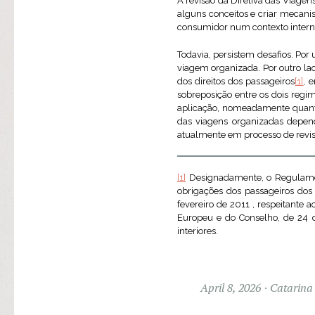
A revisão da Diretiva das Viagen
alguns conceitos e criar mecani
consumidor num contexto internac
Todavia, persistem desafios. Por
viagem organizada. Por outro la
dos direitos dos passageiros
[1]
, 
sobreposição entre os dois regi
aplicação, nomeadamente quanto
das viagens organizadas depen
atualmente em processo de revis
[1]
Designadamente, o Regulament
obrigações dos passageiros dos
fevereiro de 2011 , respeitante 
Europeu e do Conselho, de 24 d
interiores.
April 8, 2026
Catarina