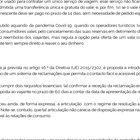
for usado para contratar um único serviço de viagem, esse serviço não fica
mitida uma transferência única e gratuita do vale; e, por fim, (v) se o vale 
nescente deve ser pago no prazo de 14 dias, sem necessidade de pedido esp
cutido aquando da pandemia Covid-19, quando os operadores turísticos (
consumidores vales pelo cancelamento das suas reservas em detrimento do
 ao reembolso dos viajantes, mas regula a opção pela oferta de um vale c
ste tem sempre direito a reaver o seu dinheiro.
a já prevista no artigo 16.º da Diretiva (UE) 2015/2302, é proposta a intr
o de um sistema de reclamações que permita o contacto fácil e acessível por
umprir dois requisitos essenciais: (a) confirmar a receção da reclamação 
esposta ao viajante no prazo de 60 dias a contar da data de apresentação da
u ainda, de forma expressa, a articulação com o regime de resolução al
 Note-se, contudo, que tal articulação não carecia de disposição expressa na
ável às relações de consumo.