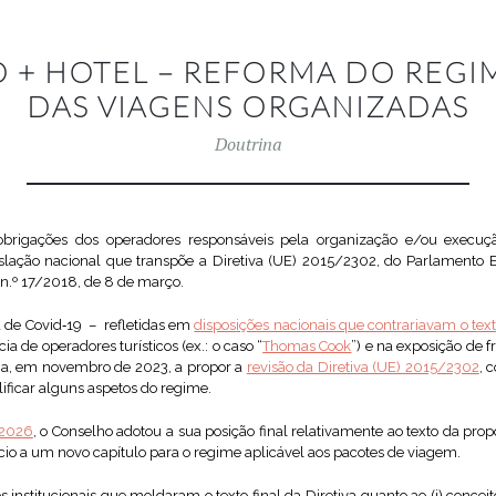
 + HOTEL – REFORMA DO REGI
DAS VIAGENS ORGANIZADAS
Doutrina
s obrigações dos operadores responsáveis pela organização e/ou execuç
islação nacional que transpõe a Diretiva (UE) 2015/2302, do Parlamento 
n.º 17/2018, de 8 de março.
a de Covid‑19 – refletidas em
disposições nacionais que contrariavam o text
a de operadores turísticos (ex.: o caso “
Thomas Cook
”) e na exposição de f
ia, em novembro de 2023, a propor a
revisão da Diretiva (UE) 2015/2302
, 
lificar alguns aspetos do regime.
 2026
, o Conselho adotou a sua posição final relativamente ao texto da pr
nício a um novo capítulo para o regime aplicável aos pacotes de viagem.
nstitucionais que moldaram o texto final da Diretiva quanto ao (i) conceito