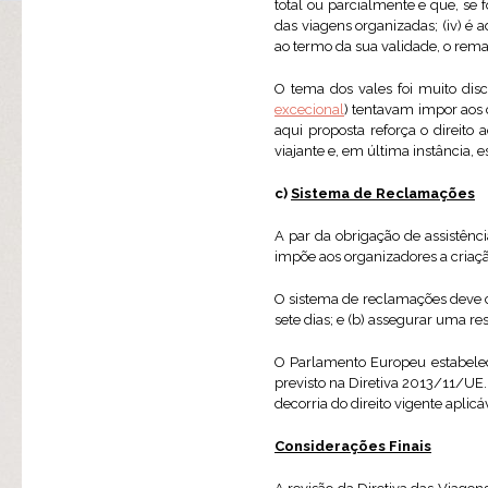
total ou parcialmente e que, se 
das viagens organizadas; (iv) é ad
ao termo da sua validade, o rema
O tema dos vales foi muito dis
excecional
) tentavam impor aos 
aqui proposta reforça o direito
viajante e, em última instância, e
c)
Sistema de Reclamações
A par da obrigação de assistênci
impõe aos organizadores a criaçã
O sistema de reclamações deve c
sete dias; e (b) assegurar uma r
O Parlamento Europeu estabelece
previsto na Diretiva 2013/11/UE.
decorria do direito vigente aplic
Considerações Finais