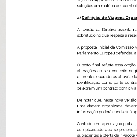
soluções em matéria de reembolso
a)
Definição de Viagens Orga
A revisão da Diretiva assenta 
sobretudo no que respeita a rese
A proposta inicial da Comissão v
Parlamento Europeu defendeu a e
O texto final reflete essa op
alterações ao seu conceito ori
diferentes operadores através d
identificação como parte contra
celebram um contrato com o viaj
De notar que, nesta nova versã
uma viagem organizada, devem 
informação poderá conduzir à apl
Contudo, em apreciação global,
complexidade que se pretendia 
subjacentes à oferta de “Pacote