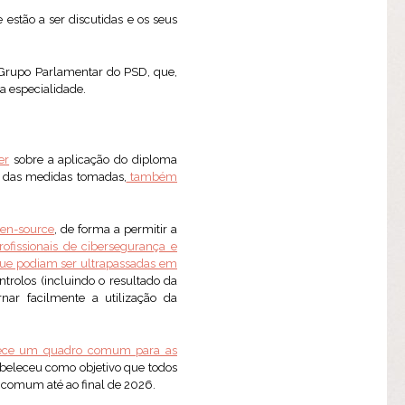
estão a ser discutidas e os seus
 Grupo Parlamentar do PSD, que,
a especialidade.
er
sobre a aplicação do diploma
de das medidas tomadas,
também
pen-source
, de forma a permitir a
profissionais de cibersegurança e
que podiam ser ultrapassadas em
trolos (incluindo o resultado da
rnar facilmente a utilização da
lece um quadro comum para as
abeleceu como objetivo que todos
 comum até ao final de 2026.