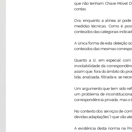
que não tenham Chave Móvel Di
contas.
Ora, enquanto a alínea a) pode
medidas técnicas. Como é poss
conteúdos das categorias indicada
A única forma de esta deteção oc
conteúdos das mesmas correspon
Quanto a 1), em especial com a
inviolabilidade da correspondên
assim que, fora do âmbito do proc
lida, analisada, filtrada e, se ne
Um argumento que tem sido refer
um problema de inconstitucional
correspondência privada, mas o Es
No contexto dos serviços de com
devidas adaptações”) que vão at
A existência desta norma na Pr