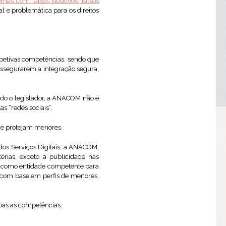
as com falsos positivos, falsos
l e problemática para os direitos
petivas competências, sendo que
assegurarem a integração segura,
ndo o legislador, a ANACOM não é
s “redes sociais”.
ue protejam menores.
dos Serviços Digitais, a ANACOM,
ias, exceto a publicidade nas
da como entidade competente para
os com base em perfis de menores,
bas as competências.