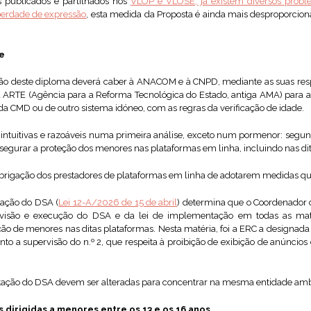
 publicados e partilhados nos
VLOP e VLOSE, já existem diversos problem
berdade de expressão
, esta medida da Proposta é ainda mais desproporciona
e
isão deste diploma deverá caber à ANACOM e à CNPD, mediante as suas res
a ARTE (Agência para a Reforma Tecnológica do Estado, antiga AMA) para 
da CMD ou de outro sistema idóneo, com as regras da verificação de idade.
ntuitivas e razoáveis numa primeira análise, exceto num pormenor: segu
egurar a proteção dos menores nas plataformas em linha, incluindo nas dita
 obrigação dos prestadores de plataformas em linha de adotarem medidas q
tação do DSA (
Lei 12-A/2026 de 15 de abril
) determina que o Coordenador 
visão e execução do DSA e da lei de implementação em todas as matér
ção de menores nas ditas plataformas. Nesta matéria, foi a ERC a designa
anto a supervisão do n.º 2, que respeita à proibição de exibição de anúnci
ntação do DSA devem ser alteradas para concentrar na mesma entidade am
s dirigidas a menores entre os 13 e os 16 anos