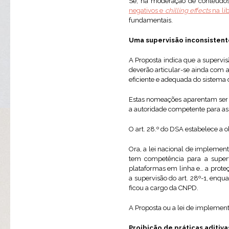
Se, na moderação de conteúdos
negativos e
chilling effects
na li
fundamentais.
Uma supervisão inconsistent
A Proposta indica que a superv
deverão articular-se ainda com 
eficiente e adequada do sistema 
Estas nomeações aparentam ser i
a autoridade competente para ass
O art. 28.º do DSA estabelece a
Ora, a lei nacional de implemen
tem competência para a super
plataformas em linha e… a prote
a supervisão do art. 28º-1, enqu
ficou a cargo da CNPD.
A Proposta ou a lei de impleme
Proibição de práticas aditiva