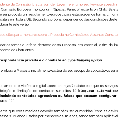
idente da Comissão Ursula von der Leyen referiu no seu keynote speech 
a Comissão Europeia montou um “Special Panel of experts on Child Safety
 de ser proposto um regulamento europeu para estabelecer de forma uniforme
s digitais em toda a UE. Segundo a própria, dependendo das conclusões deste 
durante este verão.
audições parlamentares sobre
a Proposta na Comissão de Assuntos Constitu
rdar os temas que falta destacar desta Proposta, em especial, o fim da in
o tema do ChatControl.
orrespondência privada e o combate ao
cyberbullying
a priori
, embora a Proposta inicialmente exclua do seu escopo de aplicação os ser
aliciamento e violência digital sobre crianças”) estabelece que os serviço
teção e limitação de contactos suspeitos; b)
bloquear automatic
, incluindo conteúdos agressivos ou falsos que possam configurar
ros. (…)”.
centa que estas medidas deverão também ser cumpridas “com as devidas
pessoais” quando usados por menores de 16 anos, sendo também aplicável,