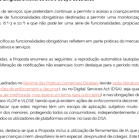
s de serviços, que pretendam continuar a permitir o acesso a crianças ent
e funcionalidades obrigatórias destinadas a permitir uma monitorizaçã
ts. 6.º-3 e 10.º) e que não pode ter uma série de funcionalidades, propíci
ecífico as funcionalidades obrigatórias refletem em parte práticas do mercad
itivos e serviços.
das, a Proposta enumera as seguintes: a reprodução automática (autoplay),
oliferação de notificações não essenciais (com destaque para o período no
quadradas no
Regime das Práticas Comerciais Desleais
(existe
vasta literatu
ções de enforcement a decorrer
), ou no Digital Services Act (DSA), seja qu
a ser melhorada, mas esse é um tema para outro texto
) e nas obrigações d
s aos VLOP e VLOSE (sendo que já existem ações de
enforcement
a decorrer
estacar que estes regimes têm um escopo de aplicação subjetivo muito 
ém dos menores, protegendo todos os consumidores, independentemente d
odos os utilizadores de plataformas online, no caso do DSA.
das, destaca-se que a Proposta inclui a utilização de ferramentas de IA q
que crianças criem
deepfakes
(e em especial
deepnudes
) de colegas. Est