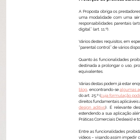
A Proposta obriga os prestadore
uma modalidade com uma série d
responsabilidades parentais (ar
digital” (art. 11.º).
Vários destes requisitos, em esp
“parental control” de vários dispos
Quanto às funcionalidades proibi
destinada a prolongar o uso, pr
equivalentes.
Várias destas podem já estar en
blog
, encontrando-se
algumas a
do art. 25.º (
cuja formulação podi
direitos fundamentais aplicávei
design aditivo
). É relevante d
estendendo a sua aplicação al
Práticas Comerciais Desleais) e t
Entre as funcionalidades proibi
vídeos – visando assim impedir 