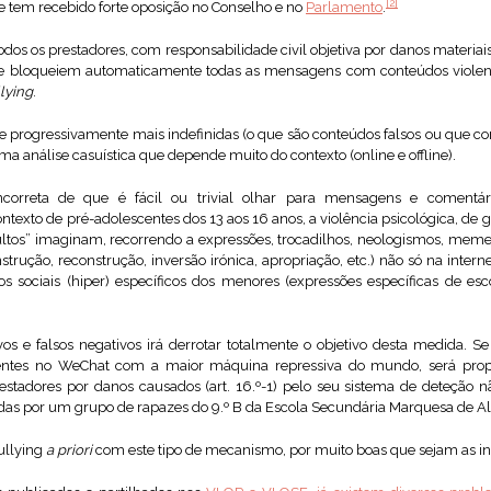
[2]
 tem recebido forte oposição no Conselho e no
Parlamento
.
odos os prestadores, com responsabilidade civil objetiva por danos materiai
e bloqueiem automaticamente todas as mensagens com conteúdos violentos
lying
.
se progressivamente mais indefinidas (o que são conteúdos falsos ou que 
ma análise casuística que depende muito do contexto (online e offline).
correta de que é fácil ou trivial olhar para mensagens e comentár
texto de pré-adolescentes dos 13 aos 16 anos, a violência psicológica, de 
ultos” imaginam, recorrendo a expressões, trocadilhos, neologismos, meme
trução, reconstrução, inversão irónica, apropriação, etc.) não só na intern
s sociais (hiper) específicos dos menores (expressões específicas de es
ivos e falsos negativos irá derrotar totalmente o objetivo desta medida.
entes no WeChat com a maior máquina repressiva do mundo, será prop
restadores por danos causados (art. 16.º-1) pelo seu sistema de deteçã
das por um grupo de rapazes do 9.º B da Escola Secundária Marquesa de A
ullying
a priori
com este tipo de mecanismo, por muito boas que sejam as in