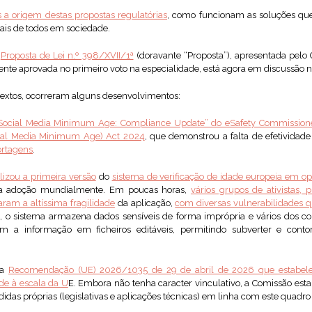
 a origem destas propostas regulatórias
, como funcionam as soluções que 
tais de todos em sociedade.
a
Proposta de Lei n.º 398/XVII/1ª
(doravante “Proposta”), apresentada pelo
nte aprovada no primeiro voto na especialidade, está agora em discussão n
textos, ocorreram alguns desenvolvimentos:
Social Media Minimum Age: Compliance Update” do eSafety Commission
ial Media Minimum Age) Act 2024
, que demonstrou a falta de efetivida
ortagens
.
lizou a primeira versão
do
sistema de verificação de idade europeia em o
ua adoção mundialmente. Em poucas horas,
vários grupos de ativistas, 
ram a altíssima fragilidade
da aplicação,
com diversas vulnerabilidades 
, o sistema armazena dados sensíveis de forma imprópria e vários dos con
am a informação em ficheiros editáveis, permitindo subverter e conto
 a
Recomendação (UE) 2026/1035 de 29 de abril de 2026 que estabe
ade à escala da
U
E. Embora não tenha caracter vinculativo, a Comissão est
as próprias (legislativas e aplicações técnicas) em linha com este quadro