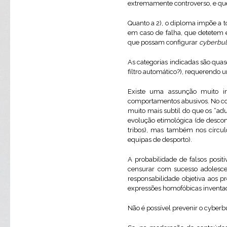
extremamente controverso, e que
Quanto a 2), o diploma impõe a t
em caso de falha, que detetem 
que possam configurar
cyberbul
As categorias indicadas são qua
filtro automático?), requerendo u
Existe uma assunção muito in
comportamentos abusivos. No con
muito mais subtil do que os “ad
evolução etimológica (de descons
tribos), mas também nos círculo
equipas de desporto).
A probabilidade de falsos posit
censurar com sucesso adolesc
responsabilidade objetiva aos p
expressões homofóbicas inventa
Não é possível prevenir o cyberb