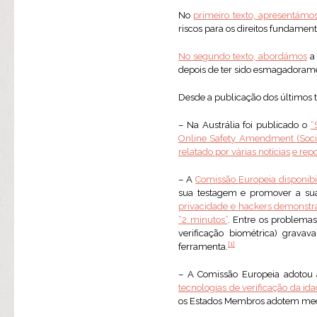
No
primeiro texto, apresentámos
riscos para os direitos fundamen
No segundo texto, abordámos
depois de ter sido esmagadorame
Desde a publicação dos últimos 
– Na Austrália foi publicado o
“
Online Safety Amendment (Soc
relatado por várias notícias
e rep
– A
Comissão Europeia disponibi
sua testagem e promover a s
privacidade e hackers demonstra
“2 minutos”
. Entre os problemas
verificação biométrica) gravav
[1]
ferramenta.
– A Comissão Europeia adotou
tecnologias de verificação da id
os Estados Membros adotem medid