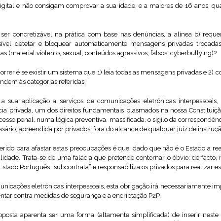
gital e não consigam comprovar a sua idade, e a maiores de 16 anos, q
 ser concretizável na prática com base nas denúncias, a alínea b) reque
ível detetar e bloquear automaticamente mensagens privadas trocadas
s (material violento, sexual, conteúdos agressivos, falsos, cyberbullying)?
orrer é se existir um sistema que 1) leia todas as mensagens privadas e 2) c
dem às categorias referidas.
 sua aplicação a serviços de comunicações eletrónicas interpessoais, 
cia privada, um dos direitos fundamentais plasmados na nossa Constituição 
esso penal, numa lógica preventiva, massificada, o sigilo da correspondênci
cessário, apreendida por privados, fora do alcance de qualquer juiz de instruçã
ido para afastar estas preocupações é que, dado que não é o Estado a reali
idade. Trata-se de uma falácia que pretende contornar o óbvio: de facto, 
tado Português “subcontrata” e responsabiliza os privados para realizar est
unicações eletrónicas interpessoais, esta obrigação irá necessariamente im
entar contra medidas de segurança e a encriptação P2P.
oposta aparenta ser uma forma (altamente simplificada) de inserir neste