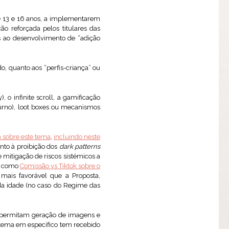
re 13 e 16 anos, a implementarem
o reforçada pelos titulares das
as ao desenvolvimento de “adição
o, quanto aos “perfis-criança” ou
 o infinite scroll, a gamificação
turno), loot boxes ou mecanismos
ra sobre este tema
,
incluindo neste
anto à proibição dos
dark patterns
e mitigação de riscos sistémicos a
, como
Comissão vs Tiktok sobre o
mais favorável que a Proposta,
a idade (no caso do Regime das
ue permitam geração de imagens e
e tema em específico tem recebido