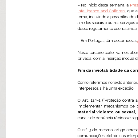
– No início desta semana, a
Pres
Intelligence and Children
, que 
tema, incluindo a possibilidade
a redes sociais e outros serviço
desse regulamento ocorra ainda 
– Em Portugal, têm decorrido as
Neste terceiro texto, vamos abo
privada, com a inserção inócua d
Fim da inviolabilidade da c
Como referimos no texto anterior
interpessoais, há uma exceção.
O Art. 12.º-1 (“Proteção contra 
implementar mecanismos de de
material violento ou sexual
canais de denúncia rápidos e segu
O n.º 3 do mesmo artigo acres
comunicações eletrónicas inter