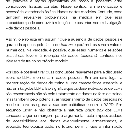
de palavras e regras gramaticais de modo a poderem criar
construções frásicas corretas. Nesse sentido, a memorização é
necessária, atendendo às finalidades destes modelos. Contudo, pode
também revelar-se problemática, na medida em que essa
capacidade pode conduzir à retenção – e posteriormente divulgação
– de dados pessoais.
Assim, o erro está em assumir que a ausência de dados pessoais é
garantida apenas pelo facto de
tokens
e parâmetros serem valores
numéricos. Na verdade, é possível que esses números e relações
estatísticas levem à retenção de dados (pessoais) contidos nos
datasets
de treino no próprio modelo.
Por isso, é possível tirar duas conclusões relevantes para a discussão
sobre se LLMs memorizam dados pessoais. Em primeiro lugar, a
memorização de dados de treino é uma característica essencial e
não um
bug
dos LLMs. Isto significa que os desenvolvedores de LLMs
são responsáveis não só pelo tratamento de dados na fase de treino,
mas também pelo potencial armazenamento de dados pessoais no
modelo, para assegurar a sua compatibilidade com o RGPD. Em
segundo lugar, e não obstante a natureza
black box
dos LLMs
conceder alguma margem para argumentar pela impossibilidade
de acessibilidade aos dados eventualmente armazenados, a
evolução tecnológica pode, no futuro, permitir que a informação