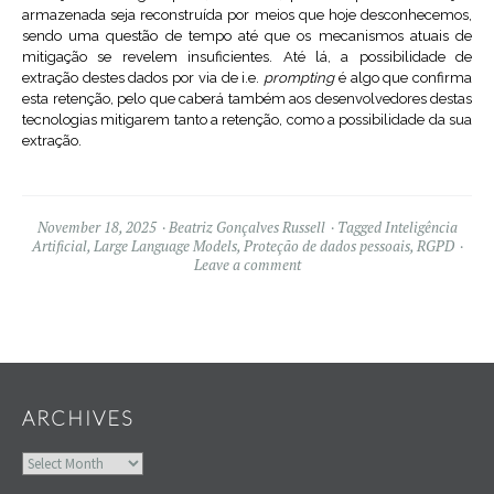
armazenada seja reconstruída por meios que hoje desconhecemos,
sendo uma questão de tempo até que os mecanismos atuais de
mitigação se revelem insuficientes. Até lá, a possibilidade de
extração destes dados por via de i.e.
prompting
é algo que confirma
esta retenção, pelo que caberá também aos desenvolvedores destas
tecnologias mitigarem tanto a retenção, como a possibilidade da sua
extração.
November 18, 2025
Beatriz Gonçalves Russell
Tagged
Inteligência
Artificial
,
Large Language Models
,
Proteção de dados pessoais
,
RGPD
Leave a comment
Widgets
ARCHIVES
Archives