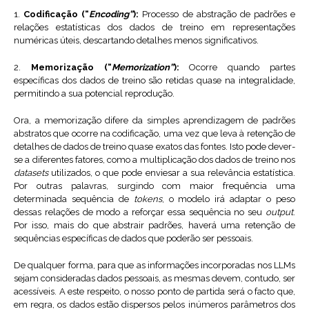
1.
Codificação (“
Encoding”
):
Processo de abstração de padrões e
relações estatísticas dos dados de treino em representações
numéricas úteis, descartando detalhes menos significativos.
2.
Memorização (“
Memorization”
):
Ocorre quando partes
específicas dos dados de treino são retidas quase na integralidade,
permitindo a sua potencial reprodução.
Ora, a memorização difere da simples aprendizagem de padrões
abstratos que ocorre na codificação, uma vez que leva à retenção de
detalhes de dados de treino quase exatos das fontes. Isto pode dever-
se a diferentes fatores, como a multiplicação dos dados de treino nos
datasets
utilizados, o que pode enviesar a sua relevância estatística.
Por outras palavras, surgindo com maior frequência uma
determinada sequência de
tokens
, o modelo irá adaptar o peso
dessas relações de modo a reforçar essa sequência no seu
output
.
Por isso, mais do que abstrair padrões, haverá uma retenção de
sequências específicas de dados que poderão ser pessoais.
De qualquer forma, para que as informações incorporadas nos LLMs
sejam consideradas dados pessoais, as mesmas devem, contudo, ser
acessíveis. A este respeito, o nosso ponto de partida será o facto que,
em regra, os dados estão dispersos pelos inúmeros parâmetros dos