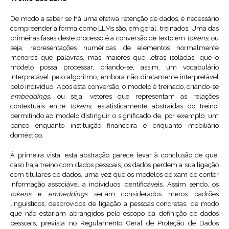
De modo a saber se há uma efetiva retenção de dados, é necessário
compreender a forma como LLMs são, em geral, treinados. Uma das
primeiras fases deste processo é a conversão de texto em
tokens
, ou
seja, representações numéricas de elementos normalmente
menores que palavras, mas maiores que letras isoladas, que o
modelo possa processar, criando-se, assim, um vocabulário
interpretável pelo algoritmo, embora não diretamente interpretável
pelo indivíduo. Após esta conversão, o modelo é treinado, criando-se
embeddings
, ou seja, vetores que representam as relações
contextuais entre
tokens
, estatisticamente abstraídas do treino,
permitindo ao modelo distinguir o significado de, por exemplo, um
banco enquanto instituição financeira e enquanto mobiliário
doméstico.
À primeira vista, esta abstração parece levar à conclusão de que,
caso haja treino com dados pessoais, os dados perdem a sua ligação
com titulares de dados, uma vez que os modelos deixam de conter
informação associável a indivíduos identificáveis. Assim sendo, os
tokens
e
embeddings
seriam considerados meros padrões
linguísticos, desprovidos de ligação a pessoas concretas, de modo
que não estariam abrangidos pelo escopo da definição de dados
pessoais, prevista no Regulamento Geral de Proteção de Dados