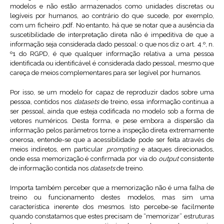
modelos e não estão armazenados como unidades discretas ou
legíveis por humanos, ao contrário do que sucede, por exemplo,
com um ficheiro .pdf. No entanto, há que se notar que a ausência da
suscetibilidade de interpretação direta não é impeditiva de que a
informação seja considerada dado pessoal: o que nos diz o art. 4.º, n.
º1 do RGPD, é que qualquer informação relativa a uma pessoa
identificada ou identificável é considerada dado pessoal, mesmo que
careça de meios complementares para ser legível por humanos.
Por isso, se um modelo for capaz de reproduzir dados sobre uma
pessoa, contidos nos
datasets
de treino, essa informação continua a
ser pessoal, ainda que esteja codificada no modelo sob a forma de
vetores numéricos. Desta forma, e pese embora a dispersão da
informação pelos parâmetros torne a inspeção direta extremamente
onerosa, entende-se que a acessibilidade pode ser feita através de
meios indiretos, em particular
prompting
e ataques direcionados,
onde essa memorização é confirmada por via do
output
consistente
de informação contida nos
datasets
de treino.
Importa também perceber que a memorização não é uma falha de
treino ou funcionamento destes modelos, mas sim uma
característica inerente dos mesmos. Isto percebe-se facilmente
quando constatamos que estes precisam de “memorizar” estruturas