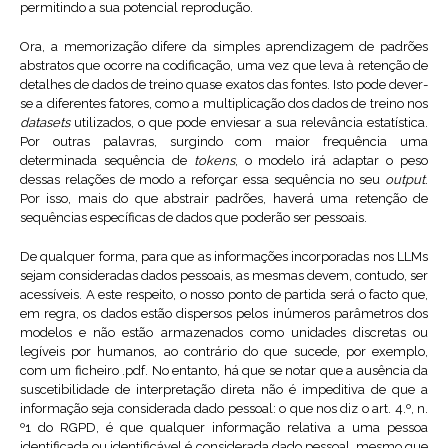
permitindo a sua potencial reprodução.
Ora, a memorização difere da simples aprendizagem de padrões
abstratos que ocorre na codificação, uma vez que leva à retenção de
detalhes de dados de treino quase exatos das fontes. Isto pode dever-
se a diferentes fatores, como a multiplicação dos dados de treino nos
datasets
utilizados, o que pode enviesar a sua relevância estatística.
Por outras palavras, surgindo com maior frequência uma
determinada sequência de
tokens
, o modelo irá adaptar o peso
dessas relações de modo a reforçar essa sequência no seu
output
.
Por isso, mais do que abstrair padrões, haverá uma retenção de
sequências específicas de dados que poderão ser pessoais.
De qualquer forma, para que as informações incorporadas nos LLMs
sejam consideradas dados pessoais, as mesmas devem, contudo, ser
acessíveis. A este respeito, o nosso ponto de partida será o facto que,
em regra, os dados estão dispersos pelos inúmeros parâmetros dos
modelos e não estão armazenados como unidades discretas ou
legíveis por humanos, ao contrário do que sucede, por exemplo,
com um ficheiro .pdf. No entanto, há que se notar que a ausência da
suscetibilidade de interpretação direta não é impeditiva de que a
informação seja considerada dado pessoal: o que nos diz o art. 4.º, n.
º1 do RGPD, é que qualquer informação relativa a uma pessoa
identificada ou identificável é considerada dado pessoal, mesmo que