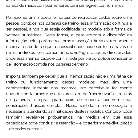
careça de meios complementares para ser legível por humanos.
Por isso, se um modelo for capaz de reproduzir dados sobre uma
pessoa, contidos nos
datasets
de treino, essa informação continua a
ser pessoal, ainda que esteja codificada no modelo sob a forma de
vetores numéricos. Desta forma, e pese embora a dispersão da
informação pelos parâmetros torne a inspeção direta extremamente
onerosa, entende-se que a acessibilidade pode ser feita através de
meios indiretos, em particular
prompting
e ataques direcionados,
onde essa memorização é confirmada por via do
output
consistente
de informação contida nos
datasets
de treino.
Importa também perceber que a memorização não é uma falha de
treino ou funcionamento destes modelos, mas sim uma
característica inerente dos mesmos. Isto percebe-se facilmente
quando constatamos que estes precisam de “memorizar” estruturas
de palavras e regras gramaticais de modo a poderem criar
construções frásicas corretas. Nesse sentido, a memorização é
necessária, atendendo às finalidades destes modelos. Contudo, pode
também revelar-se problemática, na medida em que essa
capacidade pode conduzir à retenção – e posteriormente divulgação
– de dados pessoais.