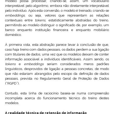
modelo possa processar, criando-se, assim, um vocabulário
interpretável pelo algoritmo, embora não diretamente interpretável
pelo indivíduo. Após esta conversão, o modelo é treinado, criando-se
embeddings
, ou seja, vetores que representam as relações
contextuais entre
tokens
, estatisticamente abstraídas do treino,
permitindo ao modelo distinguir o significado de, por exemplo, um
banco enquanto instituição financeira e enquanto mobiliário
doméstico.
À primeira vista, esta abstração parece levar à conclusão de que,
caso haja treino com dados pessoais, os dados perdem a sua ligação
com titulares de dados, uma vez que os modelos deixam de conter
informação associável a indivíduos identificáveis. Assim sendo, os
tokens
e
embeddings
seriam considerados meros padrões
linguísticos, desprovidos de ligação a pessoas concretas, de modo
que não estariam abrangidos pelo escopo da definição de dados
pessoais, prevista no Regulamento Geral de Proteção de Dados
(“RGPD”).
Contudo, esta linha de raciocínio baseia-se numa compreensão
incompleta acerca do funcionamento técnico do treino destes
modelos.
A realidade técnica de retenção de informação