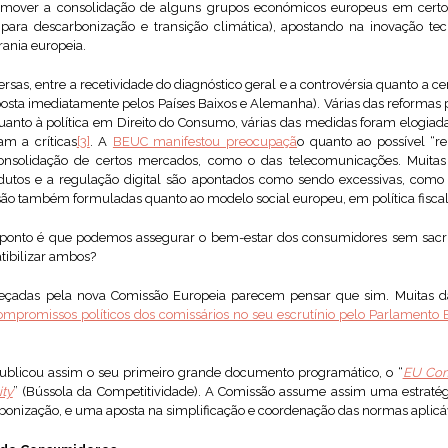
omover a consolidação de alguns grupos económicos europeus em certos 
ra descarbonização e transição climática), apostando na inovação tec
ania europeia.
ersas, entre a recetividade do diagnóstico geral e a controvérsia quanto a c
osta imediatamente pelos Países Baixos e Alemanha). Várias das reformas 
anto à política em Direito do Consumo, várias das medidas foram elogia
am a críticas
[3]
. A
BEUC manifestou preocupaçã
o quanto ao possível “r
consolidação de certos mercados, como o das telecomunicações. Muitas
dutos e a regulação digital são apontados como sendo excessivas, como
ão também formuladas quanto ao modelo social europeu, em política fiscal 
 ponto é que podemos assegurar o bem-estar dos consumidores sem sacr
tibilizar ambos?
abeçadas pela nova Comissão Europeia parecem pensar que sim. Muitas 
ompromissos políticos dos comissários no seu escrutínio pelo Parlamento
publicou assim o seu primeiro grande documento programático, o “
EU Com
ity
” (Bússola da Competitividade). A Comissão assume assim uma estratég
rbonização, e uma aposta na simplificação e coordenação das normas aplicá