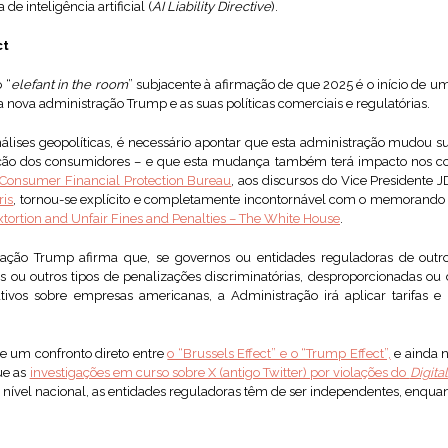
de inteligência artificial (
AI Liability Directive
).
ct
 “
elefant in the room
” subjacente à afirmação de que 2025 é o início de um
 a nova administração Trump e as suas políticas comerciais e regulatórias.
ises geopolíticas, é necessário apontar que esta administração mudou s
eção dos consumidores – e que esta mudança também terá impacto nos c
onsumer Financial Protection Bureau
, aos discursos do Vice Presidente
ris
, tornou-se explícito e completamente incontornável com o memorand
tortion and Unfair Fines and Penalties – The White House
.
ção Trump afirma que, se governos ou entidades reguladoras de outr
s ou outros tipos de penalizações discriminatórias, desproporcionadas ou d
cativos sobre empresas americanas, a Administração irá aplicar tarifas e
 um confronto direto entre
o “Brussels Effect” e o “Trump Effect”,
e ainda n
ue as
investigações em curso sobre X (antigo Twitter) por violações do
Digita
nível nacional, as entidades reguladoras têm de ser independentes, enquant