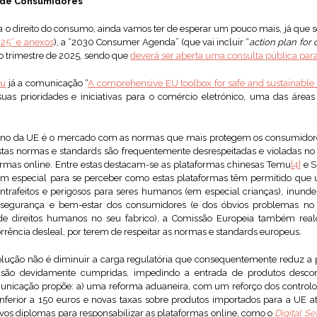
 de Consumidores
ra o direito do consumo, ainda vamos ter de esperar um pouco mais, já qu
25” e anexos
), a “2030 Consumer Agenda” (que vai incluir “
action plan for
mo trimestre de 2025, sendo que
deverá ser aberta uma consulta pública para
ou
já a comunicação “
A comprehensive EU toolbox for safe and sustainab
suas prioridades e iniciativas para o comércio eletrónico, uma das áre
rno da UE é o mercado com as normas que mais protegem os consumidor
as normas e standards são frequentemente desrespeitadas e violadas no 
rmas online. Entre estas destacam-se as plataformas chinesas Temu
[4]
e S
em especial para se perceber como estas plataformas têm permitido que
contrafeitos e perigosos para seres humanos (em especial crianças), inu
egurança e bem-estar dos consumidores (e dos óbvios problemas no â
 de direitos humanos no seu fabrico), a Comissão Europeia também rea
rência desleal, por terem de respeitar as normas e standards europeus.
lução não é diminuir a carga regulatória que consequentemente reduz a
são devidamente cumpridas, impedindo a entrada de produtos descon
unicação propõe: a) uma reforma aduaneira, com um reforço dos controlos,
nferior a 150 euros e novas taxas sobre produtos importados para a UE at
vos diplomas para responsabilizar as plataformas online, como o
Digital Se