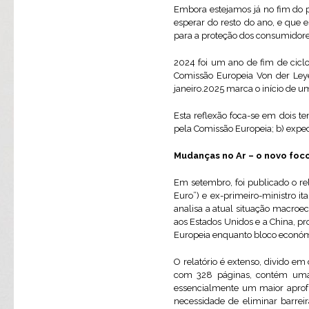
Embora estejamos já no fim do 
esperar do resto do ano, e que e
para a proteção dos consumidore
2024 foi um ano de fim de cicl
Comissão Europeia Von der Le
janeiro.2025 marca o início de u
Esta reflexão foca-se em dois t
pela Comissão Europeia; b) expec
Mudanças no Ar – o novo foc
Em setembro, foi publicado o rel
Euro”) e ex-primeiro-ministro i
analisa a atual situação macroec
aos Estados Unidos e a China, p
Europeia enquanto bloco económ
O relatório é extenso, divido e
com 328 páginas, contém uma 
essencialmente um maior aprof
necessidade de eliminar barrei