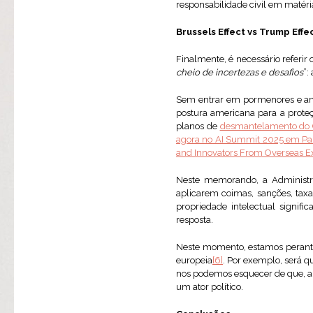
responsabilidade civil em matéria 
Brussels Effect vs Trump Effe
Finalmente, é necessário referir o
cheio de incertezas e desafios
”:
Sem entrar em pormenores e anál
postura americana para a prot
planos de
desmantelamento do C
agora no AI Summit 2025 em Pa
and Innovators From Overseas Ex
Neste memorando, a Administra
aplicarem coimas, sanções, taxa
propriedade intelectual signifi
resposta.
Neste momento, estamos perante
europeia
[6]
. Por exemplo, será q
nos podemos esquecer de que, a 
um ator político.