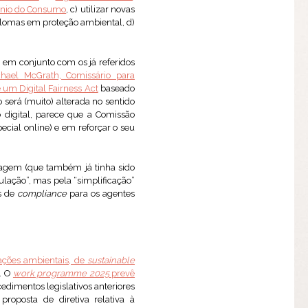
ínio do Consumo
, c) utilizar novas
iplomas em proteção ambiental, d)
 em conjunto com os já referidos
chael McGrath, Comissário para
 um Digital Fairness Act
baseado
 será (muito) alterada no sentido
 digital, parece que a Comissão
cial online) e em reforçar o seu
dagem (que também já tinha sido
lação”, mas pela “simplificação”
os de
compliance
para os agentes
ações ambientais, de
sustainable
r. O
work programme 2025
prevê
cedimentos legislativos anteriores
proposta de diretiva relativa à