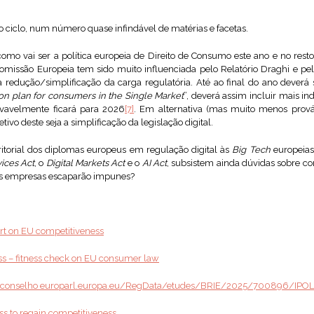
vo ciclo, num número quase infindável de matérias e facetas.
como vai ser a política europeia de Direito de Consumo este ano e no re
omissão Europeia tem sido muito influenciada pelo Relatório Draghi e pe
a redução/simplificação da carga regulatória. Até ao final do ano dever
ion plan for consumers in the Single Market
”, deverá assim incluir mais in
ovavelmente ficará para 2026
[7]
. Em alternativa (mas muito menos prová
etivo deste seja a simplificação da legislação digital.
rritorial dos diplomas europeus em regulação digital às
Big Tech
europeias
vices Act
, o
Digital Markets Act
e o
AI Act
, subsistem ainda dúvidas sobre co
tas empresas escaparão impunes?
rt on EU competitiveness
ess – fitness check on EU consumer law
do conselho europarl.europa.eu/RegData/etudes/BRIE/2025/700896/IP
 to regain competitiveness