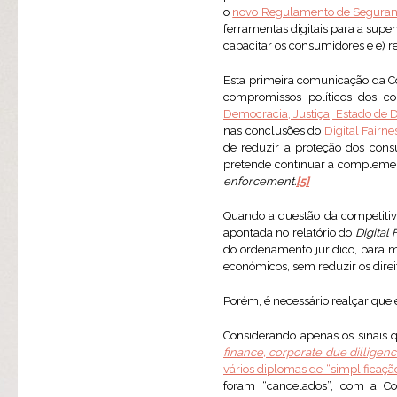
o
novo Regulamento de Seguran
ferramentas digitais para a supe
capacitar os consumidores e e) r
Esta primeira comunicação da Co
compromissos políticos dos c
Democracia, Justiça, Estado de 
nas conclusões do
Digital Fairn
de reduzir a proteção dos co
pretende continuar a complement
enforcement.
[5]
Quando a questão da competitiv
apontada no relatório do
Digital
do ordenamento jurídico, para m
económicos, sem reduzir os dire
Porém, é necessário realçar que
Considerando apenas os sinais
finance, corporate due dilligen
vários diplomas de “simplificaçã
foram “cancelados”, com a Comi