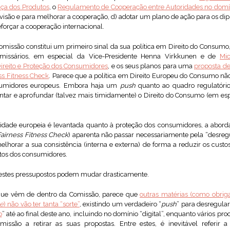
ça dos Produtos
, o
Regulamento de Cooperação entre Autoridades no dom
rvisão e para melhorar a cooperação, d) adotar um plano de ação para os d
eforçar a cooperação internacional.
missão constitui um primeiro sinal da sua política em Direito do Consumo,
omissários, em especial da Vice-Presidente Henna Virkkunen e de
Mi
Direito e Proteção dos Consumidores
, e os seus planos para uma
proposta de
ess Fitness Check
. Parece que a política em Direito Europeu do Consumo não
nsumidores europeus. Embora haja um
push
quanto ao quadro regulatório
ar e aprofundar (talvez mais timidamente) o Direito do Consumo (em espe
idade europeia é levantada quanto à proteção dos consumidores, a abor
 Fairness Fitness Check
) aparenta não passar necessariamente pela “desregu
elhorar a sua consistência (interna e externa) de forma a reduzir os cust
itos dos consumidores.
 estes pressupostos podem mudar drasticamente.
 que vêm de dentro da Comissão, parece que
outras matérias (como obrig
ce
) não vão ter tanta “sorte”
, existindo um verdadeiro “
push
” para desregula
o
” até ao final deste ano, incluindo no domínio “digital”, enquanto vários pro
ssão a retirar as suas propostas. Entre estes, é inevitável referir a 