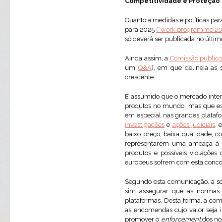
Competitividade e Proteção
Quanto a medidas e políticas pa
para 2025
(“work programme 20
só deverá ser publicada no últi
Ainda assim, a
Comissão public
um
Q&A
), em que delineia as 
crescente.
É assumido que o mercado inte
produtos no mundo, mas que est
em especial nas grandes platafo
investigações
e
ações judiciais
, 
baixo preço, baixa qualidade, 
representarem uma ameaça à s
produtos e possíveis violações
europeus sofrem com esta concor
Segundo esta comunicação, a so
sim assegurar que as normas 
plataformas. Desta forma, a com
as encomendas cujo valor seja i
promover o
enforcement
dos no