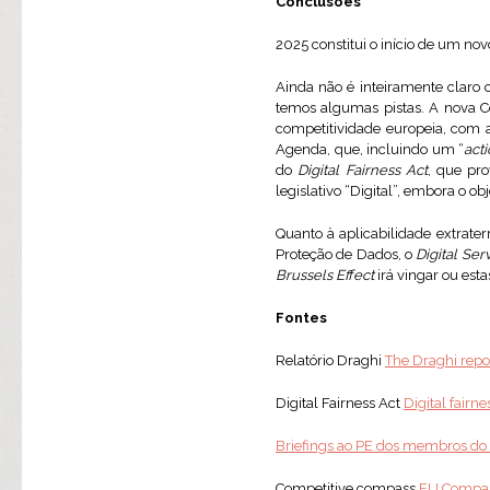
Conclusões
2025 constitui o início de um no
Ainda não é inteiramente claro 
temos algumas pistas. A nova C
competitividade europeia, com 
Agenda, que, incluindo um “
act
do
Digital Fairness Act
, que pr
legislativo “Digital”, embora o obj
Quanto à aplicabilidade extrate
Proteção de Dados, o
Digital Ser
Brussels Effect
irá vingar ou es
Fontes
Relatório Draghi
The Draghi repo
Digital Fairness Act
Digital fairn
Briefings ao PE dos membros 
Competitive compass
EU Compass