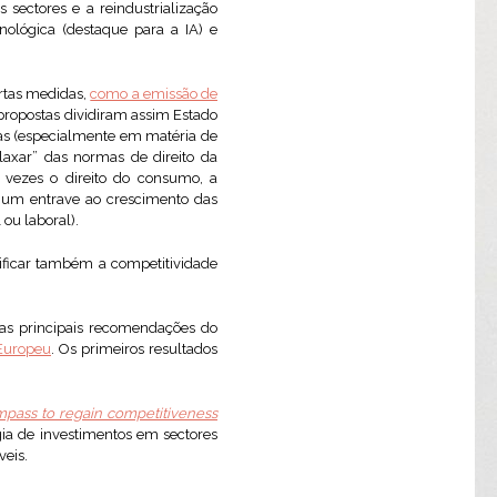
sectores e a reindustrialização
nológica (destaque para a IA) e
ertas medidas,
como a emissão de
propostas dividiram assim Estado
das (especialmente em matéria de
elaxar” das normas de direito da
 vezes o direito do consumo, a
 um entrave ao crescimento das
ou laboral).
ificar também a competitividade
das principais recomendações do
 Europeu
. Os primeiros resultados
pass to regain competitiveness
ia de investimentos em sectores
veis.