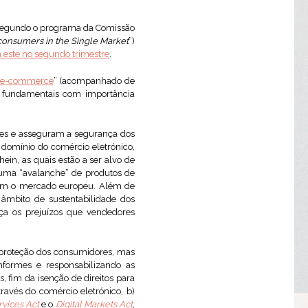
e segundo o programa da Comissão
 consumers in the Single Market
”)
 este no segundo trimestre
.
le e-commerce
” (acompanhado de
as fundamentais com importância
es e asseguram a segurança dos
domínio do comércio eletrónico,
hein, as quais estão a ser alvo de
 uma “avalanche” de produtos de
ndem o mercado europeu. Além de
mbito de sustentabilidade dos
lça os prejuízos que vendedores
 proteção dos consumidores, mas
formes e responsabilizando as
 fim da isenção de direitos para
ravés do comércio eletrónico, b)
rvices Act
e o
Digital Markets Act
,