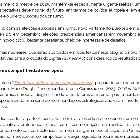
primeiro trimestre de 2025, mantém-se especialmente urgente realizar u
spectativas devemos ter do futuro, em termos de política europeia e, em e
s e o Direito Europeu do Consumo.
o
[1]
, com as eleições europeias em junho, novo Parlamento Europeu em j
yen 2.0 em dezembro, eleições presidenciais americanas em novembro 
m novo ciclo
[2]
, bastante desafiante, cheio de incertezas e de desafios.
emas nucleares, que serão abordados em dois textos neste blog: a) o novo 
tativas para a proposta do
Digital Fairness Act
, considerando os resultados 
o na competitividade europeia
atório “
The future of European competitiveness
”, preparado pelo anterio
taliano, Mario Draghi, “encomendado” pela Comissão em 2023. O “
Relatóri
onómica europeia, diagnosticando vários fatores e sintomas para a perda d
ropondo ainda uma série de recomendações estratégicas que visam inverter 
ico.
m duas partes: a parte A, com análise inicial e estudo macroeconómico, com
análise aprofundada setorial com recomendações de medidas e refo
undamento das competências (e mesmo alguma federalização) da União Eu
ras no mercado único, simplificar a carga regulatória sobre as empresa