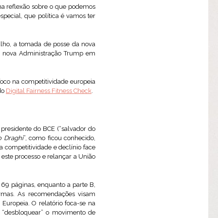
ma reflexão sobre o que podemos
special, que política é vamos ter
ulho, a tomada de posse da nova
e nova Administração Trump em
foco na competitividade europeia
do
Digital Fairness Fitness Check
.
r presidente do BCE (“salvador do
o Draghi
”, como ficou conhecido,
a competitividade e declínio face
este processo e relançar a União
 69 páginas, enquanto a parte B,
rmas. As recomendações visam
ropeia. O relatório foca-se na
s, “desbloquear” o movimento de