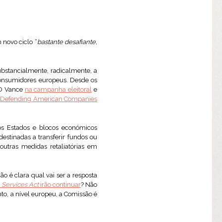
 novo ciclo “
bastante desafiante,
ubstancialmente, radicalmente, a
onsumidores europeus. Desde os
 JD Vance
na campanha eleitoral
e
o
Defending American Companies
os Estados e blocos económicos
estinadas a transferir fundos ou
 outras medidas retaliatórias em
ão é clara qual vai ser a resposta
l Services Act
irão continuar
? Não
o, a nível europeu, a Comissão é