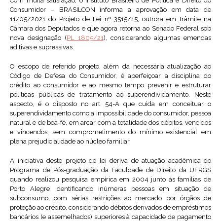
Com muita satisfação, o Instituto Brasileiro de Política e Direito do
Consumidor – BRASILCON informa a aprovação em data de
11/05/2021 do Projeto de Lei nº 3515/15, outrora em trâmite na
Câmara dos Deputados e que agora retorna ao Senado Federal sob
nova designação (
PL 1805/21
), considerando algumas emendas
aditivas e supressivas.
O escopo de referido projeto, além da necessária atualização ao
Código de Defesa do Consumidor, é aperfeiçoar a disciplina do
crédito ao consumidor e ao mesmo tempo prevenir e estruturar
políticas públicas de tratamento ao superendividamento. Neste
aspecto, é o disposto no art. 54-A que cuida em conceituar o
superendividamento como a impossibilidade do consumidor, pessoa
natural e de boa-fé, em arcar com a totalidade dos débitos, vencidos
e vincendos, sem comprometimento do mínimo existencial em
plena prejudicialidade ao núcleo familiar.
A iniciativa deste projeto de lei deriva de atuação acadêmica do
Programa de Pós-graduação da Faculdade de Direito da UFRGS
quando realizou pesquisa empírica em 2004 junto às famílias de
Porto Alegre identificando inúmeras pessoas em situação de
subconsumo, com sérias restrições ao mercado por órgãos de
proteção ao crédito, considerando débitos derivados de empréstimos
bancários (e assemelhados) superiores à capacidade de pagamento