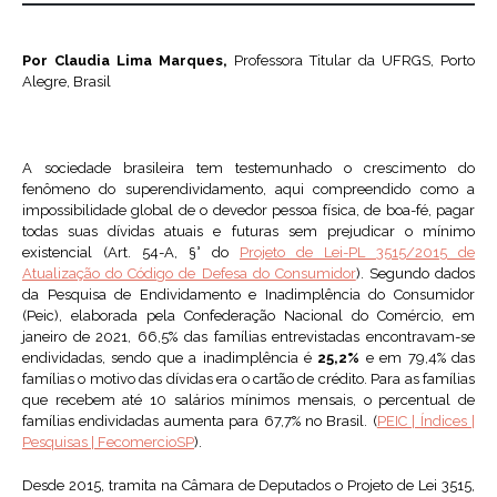
Por Claudia Lima Marques,
Professora Titular da UFRGS, Porto
Alegre, Brasil
A sociedade brasileira tem testemunhado o crescimento do
fenômeno do superendividamento, aqui compreendido como a
impossibilidade global de o devedor pessoa física, de boa-fé, pagar
todas suas dívidas atuais e futuras sem prejudicar o mínimo
existencial (Art. 54-A, §° do
Projeto de Lei-PL 3515/2015 de
Atualização do Código de Defesa do Consumidor
). Segundo dados
da Pesquisa de Endividamento e Inadimplência do Consumidor
(Peic), elaborada pela Confederação Nacional do Comércio, em
janeiro de 2021, 66,5% das famílias entrevistadas encontravam-se
endividadas, sendo que a inadimplência é
25,2%
e em 79,4% das
famílias o motivo das dívidas era o cartão de crédito. Para as famílias
que recebem até 10 salários mínimos mensais, o percentual de
famílias endividadas aumenta para 67,7% no Brasil. (
PEIC | Índices |
Pesquisas | FecomercioSP
).
Desde 2015, tramita na Câmara de Deputados o Projeto de Lei 3515,