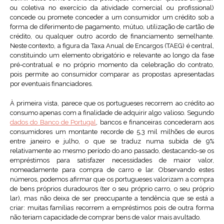
ou coletiva no exercício da atividade comercial ou profissional)
concede ou promete conceder a um consumidor um crédito sob a
forma de diferimento de pagamento, mútuo, utilização de cartão de
crédito, ou qualquer outro acordo de financiamento semelhante.
Neste contexto, a figura da Taxa Anual de Encargos (TAEG) é central,
constituindo um elemento obrigatório e relevante ao longo da fase
pré-contratual e no próprio momento da celebração do contrato,
pois permite ao consumidor comparar as propostas apresentadas
por eventuais financiadores.
À primeira vista, parece que os portugueses recorrem ao crédito ao
consumo apenas com a finalidade de adquirir algo valioso. Segundo
dados do Banco de Portugal
, bancos e financeiras concederam aos
consumidores um montante recorde de 5,3 mil milhões de euros
entre janeiro e julho, o que se traduz numa subida de 9%
relativamente ao mesmo período do ano passado, destacando-se os
empréstimos para satisfazer necessidades de maior valor,
nomeadamente para compra de carro e lar. Observando estes
números, podemos afirmar que os portugueses valorizam a compra
de bens próprios duradouros (ter o seu próprio carro, o seu próprio
lar), mas não deixa de ser preocupante a tendência que se está a
criar: muitas famílias recorrem a empréstimos pois de outra forma
não teriam capacidade de comprar bens de valor mais avultado.