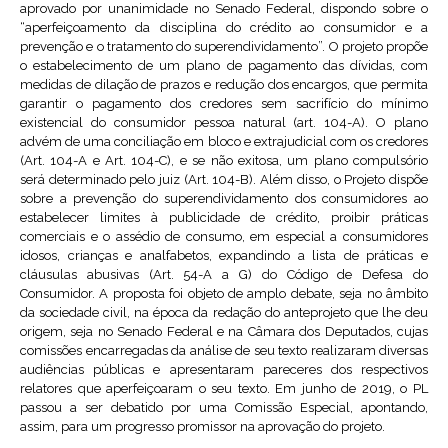
aprovado por unanimidade no Senado Federal, dispondo sobre o
“aperfeiçoamento da disciplina do crédito ao consumidor e a
prevenção e o tratamento do superendividamento”. O projeto propõe
o estabelecimento de um plano de pagamento das dívidas, com
medidas de dilação de prazos e redução dos encargos, que permita
garantir o pagamento dos credores sem sacrifício do mínimo
existencial do consumidor pessoa natural (art. 104-A). O plano
advém de uma conciliação em bloco e extrajudicial com os credores
(Art. 104-A e Art. 104-C), e se não exitosa, um plano compulsório
será determinado pelo juiz (Art. 104-B). Além disso, o Projeto dispõe
sobre a prevenção do superendividamento dos consumidores ao
estabelecer limites à publicidade de crédito, proibir práticas
comerciais e o assédio de consumo, em especial a consumidores
idosos, crianças e analfabetos, expandindo a lista de práticas e
cláusulas abusivas (Art. 54-A a G) do Código de Defesa do
Consumidor. A proposta foi objeto de amplo debate, seja no âmbito
da sociedade civil, na época da redação do anteprojeto que lhe deu
origem, seja no Senado Federal e na Câmara dos Deputados, cujas
comissões encarregadas da análise de seu texto realizaram diversas
audiências públicas e apresentaram pareceres dos respectivos
relatores que aperfeiçoaram o seu texto. Em junho de 2019, o PL
passou a ser debatido por uma Comissão Especial, apontando,
assim, para um progresso promissor na aprovação do projeto.