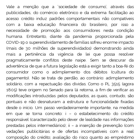
Vale a menção que a ‘sociedade de consumo’, através das
publicidades, do comércio eletrônico e da extrema facilitação ao
acesso crédito induz padrões comportamentais não compatíveis
com a baixa educação financeira do brasileiro, por isso a
necessidade de promoção aos consumidores nesta condição
humana. Entretanto, diante da pandemia proporcionada pela
COVID-19 o superendividamento de famílias sofreu enorme impacto
(mais de 30 milhões de superendividados) demonstrando ainda
mais a pertinência da vigência de lei que possa resolver
pragmaticamente conflitos deste naipe. Sem se descurar da
advertência de que a futura legislação está a exigir tanto a boa-fé do
consumidor como o adimplemento dos débitos (cultura do
pagamento). Não se trata de perdão, ao contrário: adimplemento
solidário, com a repactuação das dívidas. Como o PL 3515 (agora
1805) teve origem no Senado para lá retorna, a fim de verificar as
modificações introduzidas pelos deputados, as quais, contudo, são
pontuais e não desnaturam a estrutura e funcionalidade fixadas
desde o início. Um passo verdadeiramente importante, na medida
em que se torna concreto: i – o estabelecimento do crédito
responsável (caracterizado pelo dever de lealdade nas informações
prestadas pelos intermediários); ii – a inserção de prevenção (com
vedações publicitárias e de ofertas incompatíveis com a real
composição do crédito; avaliação do risco quanto ao empréstimo