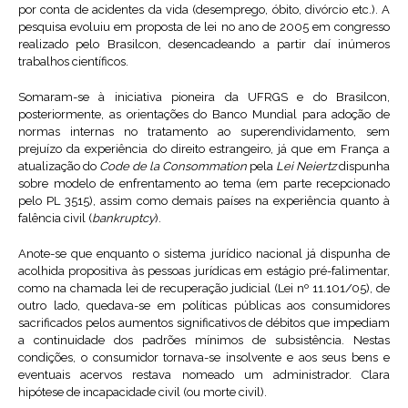
por conta de acidentes da vida (desemprego, óbito, divórcio etc.). A
pesquisa evoluiu em proposta de lei no ano de 2005 em congresso
realizado pelo Brasilcon, desencadeando a partir daí inúmeros
trabalhos científicos.
Somaram-se à iniciativa pioneira da UFRGS e do Brasilcon,
posteriormente, as orientações do Banco Mundial para adoção de
normas internas no tratamento ao superendividamento, sem
prejuízo da experiência do direito estrangeiro, já que em França a
atualização do
Code de la Consommation
pela
Lei Neiertz
dispunha
sobre modelo de enfrentamento ao tema (em parte recepcionado
pelo PL 3515), assim como demais países na experiência quanto à
falência civil (
bankruptcy
).
Anote-se que enquanto o sistema jurídico nacional já dispunha de
acolhida propositiva às pessoas jurídicas em estágio pré-falimentar,
como na chamada lei de recuperação judicial (Lei nº 11.101/05), de
outro lado, quedava-se em políticas públicas aos consumidores
sacrificados pelos aumentos significativos de débitos que impediam
a continuidade dos padrões mínimos de subsistência. Nestas
condições, o consumidor tornava-se insolvente e aos seus bens e
eventuais acervos restava nomeado um administrador. Clara
hipótese de incapacidade civil (ou morte civil).