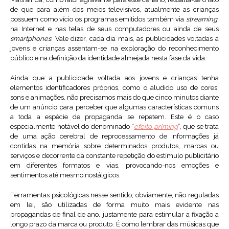
de que para além dos meios televisivos, atualmente as crianças
possuem como vício os programas emitidos também via
streaming
,
na Internet e nas telas de seus computadores ou ainda de seus
smartphones
. Vale dizer, cada dia mais, as publicidades voltadas a
jovens e crianças assentam-se na exploração do reconhecimento
público e na definição da identidade almejada nesta fase da vida.
Ainda que a publicidade voltada aos jovens e crianças tenha
elementos identificadores próprios, como o aludido uso de cores,
sons e animações, não precisamos mais do que cinco minutos diante
de um anúncio para perceber que algumas características comuns
a toda a espécie de propaganda se repetem. Este é o caso
especialmente notável do denominado “
efeito priming
”, que se trata
de uma ação cerebral de reprocessamento de informações já
contidas na memória sobre determinados produtos, marcas ou
serviços e decorrente da constante repetição do estímulo publicitário
em diferentes formatos e vias, provocando-nos emoções e
sentimentos até mesmo nostálgicos.
Ferramentas psicológicas nesse sentido, obviamente, não reguladas
em lei, são utilizadas de forma muito mais evidente nas
propagandas de final de ano, justamente para estimular a fixação a
longo prazo da marca ou produto. É como lembrar das músicas que