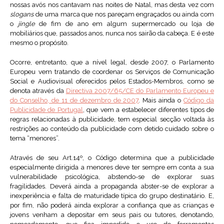
nossas avós nos cantavam nas noites de Natal, mas desta vez com
slogans
de uma marca que nos pareçam engraçados ou ainda com
o
jingle
de fim de ano em algum supermercado ou loja de
mobiliários que, passados anos, nunca nos sairão da cabeça. E é este
mesmo o propósito.
Ocorre, entretanto, que a nível legal, desde 2007, o Parlamento
Europeu vem tratando de coordenar os Serviços de Comunicação
Social e Audiovisual oferecidos pelos Estados-Membros, como se
denota através da
Directiva 2007/65/CE do Parlamento Europeu e
do Conselho, de 11 de dezembro de 2007
. Mais ainda o
Código da
Publicidade de Portugal
, que vem a estabelecer diferentes tipos de
regras relacionadas à publicidade, tem especial secção voltada às
restrições ao conteúdo da publicidade com detido cuidado sobre o
tema “menores”.
Através de seu Art.14º, o Código determina que a publicidade
especialmente dirigida a menores deve ter sempre em conta a sua
vulnerabilidade psicológica, abstendo-se de explorar suas
fragilidades. Deverá ainda a propaganda abster-se de explorar a
inexperiência e falta de maturidade típica do grupo destinatário. E,
por fim, não poderá ainda explorar a confiança que as crianças e
jovens venham a depositar em seus pais ou tutores, denotando,