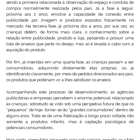
sendo a primeira relacionada à observação do espaço e conduta de
compra normalmente realizada pelos pais. Já a fase a seguir,
próxima aos 2 anos, envolve a capacidade de conexão entre
publicidade por imagem e produtos expostos fisicamente no
mercado. Na terceira fase, já próxima dos 4 anos, por sua vez, as
crianças detêm, de forma mais clara, o conhecimento sobre a
relação entre publicidade, produto e loja, passando a possuir uma
lista de anseios que parte no desejo, mas só é levada a cabo com a
aquisição do produto.
Por fim, já inseridas em uma quarta fase, as crianças passam a ser
consumidoras, adquirindo diretamente elas próprias, ou já
identificando claramente, por meio de pedidos direcionados aos pais,
os produtos que poderiam vir a lhes satisfazer os anseios.
Acompanhando este processo de desenvolvimento, as agências
publicitárias e empresas percebem o enorme potencial relacionado
às crianças, sobretudo se visto sob uma perspetiva futura de que os
“pequenos” de hoje, tornar-se-ão “grandes consumidores” dentro de
alguns anos. Trata-se de uma fidelização a longo prazo voltada não
somente a produtos infantis, mas à captação psicológica de
potenciais consumidores.
Mais ainda, como fator agravante para este cenário, ressalta-se o fato