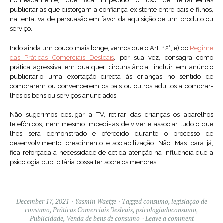
nomeadamente, que fica impedido o uso de ferramentas
publicitárias que distorçam a confiança existente entre pais e filhos,
na tentativa de persuasão em favor da aquisição de um produto ou
serviço.
Indo ainda um pouco mais longe, vemos que o Art. 12°, e) do
Regime
das Práticas Comerciais Desleais
, por sua vez, consagra como
prática agressiva em qualquer circunstância “incluir em anúncio
publicitário uma exortação directa às crianças no sentido de
comprarem ou convencerem os pais ou outros adultos a comprar-
lhes os bens ou serviços anunciados”.
Não sugerimos desligar a TV, retirar das crianças os aparelhos
telefônicos, nem mesmo impedi-las de viver e associar tudo o que
lhes será demonstrado e oferecido durante o processo de
desenvolvimento, crescimento e sociabilização. Não! Mas para já,
fica reforçada a necessidade de detida atenção na influência que a
psicologia publicitária possa ter sobre os menores.
December 17, 2021
Yasmin Waetge
Tagged
consumo
,
legislação de
consumo
,
Práticas Comerciais Desleais
,
psicologiadoconsumo
,
Publicidade
,
Venda de bens de consumo
Leave a comment