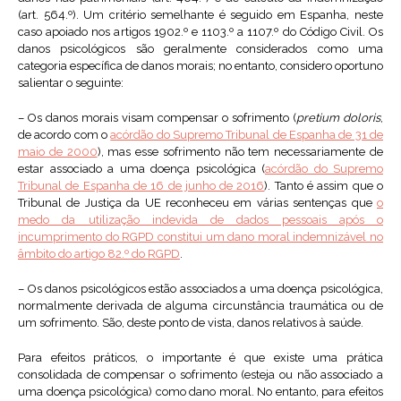
(art. 564.º). Um critério semelhante é seguido em Espanha, neste
caso apoiado nos artigos 1902.º e 1103.º a 1107.º do Código Civil. Os
danos psicológicos são geralmente considerados como uma
categoria específica de danos morais; no entanto, considero oportuno
salientar o seguinte:
– Os danos morais visam compensar o sofrimento (
pretium doloris
,
de acordo com o
acórdão do Supremo Tribunal de Espanha de 31 de
maio de 2000
), mas esse sofrimento não tem necessariamente de
estar associado a uma doença psicológica (
acórdão do Supremo
Tribunal de Espanha de 16 de junho de 2016
). Tanto é assim que o
Tribunal de Justiça da UE reconheceu em várias sentenças que
o
medo da utilização indevida de dados pessoais após o
incumprimento do RGPD constitui um dano moral indemnizável no
âmbito do artigo 82.º do RGPD
.
– Os danos psicológicos estão associados a uma doença psicológica,
normalmente derivada de alguma circunstância traumática ou de
um sofrimento. São, deste ponto de vista, danos relativos à saúde.
Para efeitos práticos, o importante é que existe uma prática
consolidada de compensar o sofrimento (esteja ou não associado a
uma doença psicológica) como dano moral. No entanto, para efeitos