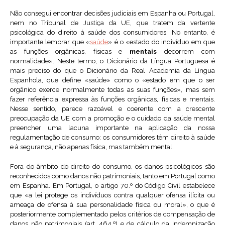
Não consegui encontrar decisões judiciais em Espanha ou Portugal,
nem no Tribunal de Justiça da UE, que tratem da vertente
psicológica do direito à saúde dos consumidores. No entanto, é
importante lembrar que «
saúde
» é o «estado do indivíduo em que
as funções orgânicas, físicas e
mentais
decorrem com
normalidade». Neste termo, o Dicionário da Língua Portuguesa é
mais preciso do que o Dicionário da Real Academia da Língua
Espanhola, que define «saúde» como o «estado em que o ser
orgânico exerce normalmente todas as suas funções», mas sem
fazer referência expressa às funções orgânicas, físicas e mentais.
Nesse sentido, parece razoável e coerente com a crescente
preocupação da UE com a promoção e o cuidado da saúde mental
preencher uma lacuna importante na aplicação da nossa
regulamentação de consumo: os consumidores têm direito à saúde
e à segurança, não apenas física, mas também mental.
Fora do âmbito do direito do consumo, os danos psicológicos são
reconhecidos como danos não patrimoniais, tanto em Portugal como
em Espanha. Em Portugal, o artigo 70.º do Código Civil estabelece
que «a lei protege os indivíduos contra qualquer ofensa ilícita ou
ameaça de ofensa à sua personalidade física ou moral», o que é
posteriormente complementado pelos critérios de compensação de
danos não patrimoniais (art. 464.º) e de cálculo da indemnização