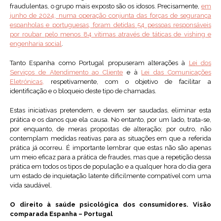
fraudulentas, o grupo mais exposto são os idosos. Precisamente,
em
junho de 2024, numa operação conjunta das forças de segurança
espanholas e portuguesas, foram detidas 54 pessoas responsáveis
por roubar pelo menos 84 vítimas através de táticas de vishing e
engenharia social
.
Tanto Espanha como Portugal propuseram alterações à
Lei dos
Serviços de Atendimento ao Cliente
e à
Lei das Comunicações
Eletrónicas,
respetivamente, com o objetivo de facilitar a
identificação e o bloqueio deste tipo de chamadas.
Estas iniciativas pretendem, e devem ser saudadas, eliminar esta
prática e os danos que ela causa. No entanto, por um lado, trata-se,
por enquanto, de meras propostas de alteração; por outro, não
contemplam medidas reativas para as situações em que a referida
prática já ocorreu. É importante lembrar que estas não são apenas
um meio eficaz para a prática de fraudes, mas que a repetição dessa
prática em todos os tipos de população e a qualquer hora do dia gera
um estado de inquietação latente dificilmente compatível com uma
vida saudável.
O direito à saúde psicológica dos consumidores. Visão
comparada Espanha – Portugal