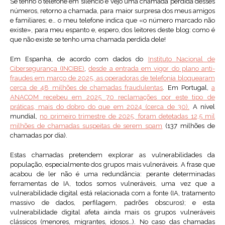
Se tenho o telefone em silêncio e vejo uma chamada perdida desses
números, retorno a chamada, para maior surpresa dos meus amigos
e familiares; e… o meu telefone indica que «o número marcado não
existe», para meu espanto e, espero, dos leitores deste blog: como é
que não existe se tenho uma chamada perdida dele!
Em Espanha, de acordo com dados do
Instituto Nacional de
Cibersegurança (INCIBE)
,
desde a entrada em vigor do plano anti-
fraudes em março de 2025, as operadoras de telefonia bloquearam
cerca de 48 milhões de chamadas fraudulentas
. Em Portugal,
a
ANACOM
recebeu em 2025 70 reclamações por este tipo de
práticas, mais do dobro do que em 2024 (cerca de 30).
A nível
mundial,
no primeiro trimestre de 2025, foram detetadas 12,5 mil
milhões de chamadas suspeitas de serem spam
(137 milhões de
chamadas por dia).
Estas chamadas pretendem explorar as vulnerabilidades da
população, especialmente dos grupos mais vulneráveis. A frase que
acabou de ler não é uma redundância: perante determinadas
ferramentas de IA, todos somos vulneráveis, uma vez que a
vulnerabilidade digital está relacionada com a fonte (IA, tratamento
massivo de dados, perfilagem, padrões obscuros); e esta
vulnerabilidade digital afeta ainda mais os grupos vulneráveis
clássicos (menores, migrantes, idosos…). No caso das chamadas