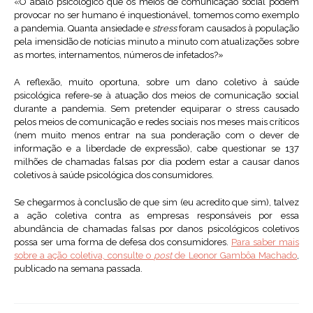
«O abalo psicológico que os meios de comunicação social podem
provocar no ser humano é inquestionável, tomemos como exemplo
a pandemia. Quanta ansiedade e
stress
foram causados à população
pela imensidão de notícias minuto a minuto com atualizações sobre
as mortes, internamentos, números de infetados?»
A reflexão, muito oportuna, sobre um dano coletivo à saúde
psicológica refere-se à atuação dos meios de comunicação social
durante a pandemia. Sem pretender equiparar o stress causado
pelos meios de comunicação e redes sociais nos meses mais críticos
(nem muito menos entrar na sua ponderação com o dever de
informação e a liberdade de expressão), cabe questionar se 137
milhões de chamadas falsas por dia podem estar a causar danos
coletivos à saúde psicológica dos consumidores.
Se chegarmos à conclusão de que sim (eu acredito que sim), talvez
a ação coletiva contra as empresas responsáveis por essa
abundância de chamadas falsas por danos psicológicos coletivos
possa ser uma forma de defesa dos consumidores.
Para saber mais
sobre a ação coletiva, consulte o
post
de Leonor Gambôa Machado
,
publicado na semana passada.