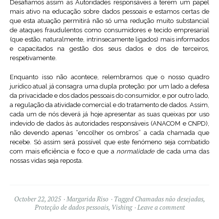
Desafiamos assim as Autoridades responsáveis a terem um papel
mais ativo na educação sobre dados pessoais e estamos certas de
que esta atuação permitirá não só uma redução muito substancial
de ataques fraudulentos como consumidores e tecido empresarial
(que estão, naturalmente, intrinsecamente ligados) mais informados
e capacitados na gestão dos seus dados e dos de terceiros,
respetivamente.
Enquanto isso não acontece, relembramos que o nosso quadro
jurídico atual já consagra uma dupla proteção: por um lado a defesa
da privacidade e dos dados pessoais do consumidor, e por outro lado,
a regulação da atividade comercial e do tratamento de dados. Assim,
cada um de nós deverá já hoje apresentar as suas queixas por uso
indevido de dados às autoridades responsáveis (ANACOM e CNPD),
não devendo apenas “encolher os ombros” a cada chamada que
recebe. Só assim será possível que este fenómeno seja combatido
com mais eficiência e foco e que a
normalidade
de cada uma das
nossas vidas seja reposta.
October 22, 2025
Margarida Riso
Tagged
Chamadas não desejadas
,
Proteção de dados pessoais
,
Vishing
Leave a comment