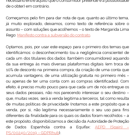
necessário entre aquilo que o consumidor pretende e a possibilidade
de o obter) em contrário.
Começamos pelo fim para dar nota de que, quanto ao último tema,
já muito explorado, deixamos, como texto de referência sobre o
assunto – com soluções que acolhemos – o texto de Margarida Lima
Rego:
Manifesto contra a subversão do contrato
.
Optamos, pois, por usar este espaço para o primeiro dos temas que
identificámos: o desconhecimento (ou a negligência consciente) de
cada um dos titulares dos dados (também consumidores) aquando
da sua entrega às mais diversas plataformas digitais (em troca de
10% de desconto na primeira compra, da criação de uma conta que
acumula vantagens, de uma utilização gratuita no primeiro mês –
ou apenas de ter uma conta com as compras identificadas). Com
efeito, é preciso muito pouco para que cada um de nós entregue os
seus dados pessoais, não nos parecendo interessar o seu destino –
que, muitas vezes, será a venda legitima a terceiros, tal como resulta
de muitas políticas de privacidade (notamos a este propósito que a
venda, por si, não legitima necessariamente o seu uso para fins
diferentes da finalidade para os quais os dados foram recolhidos – a
este propósito, disponibilizamos a decisão da Autoridade de Proteção
de Dados Espanhola contra a Equifax:
AEPD (Spain) –
PS/00240/2019 – GDPRhub
).