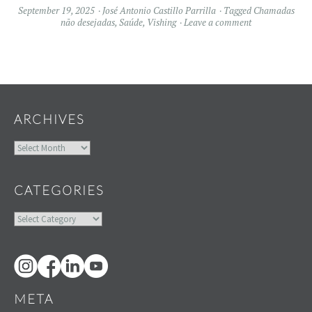
September 19, 2025
José Antonio Castillo Parrilla
Tagged
Chamadas
não desejadas
,
Saúde
,
Vishing
Leave a comment
Widgets
ARCHIVES
Archives
CATEGORIES
Categories
META