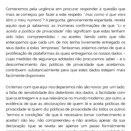
Comecemos pela urgência em procurar responder à questão que
mais se começou por fazer a este respeito: “
mas como é que eles
têm o meu número
”? A pergunta, genuinamente espantada, revela
aquilo que já sabíamos: as inúmeras confirmações de que “
Li e
aceito a política de privacidade
” não significam que estas tenham
sido lidas, compreendidas – ou aceites. Sendo certo que não
antecipamos que cada um de nós tenha livremente entregado os
seus dados a estas “empresas” fantasmas, estamos certas de que a
proliferação de plataformas às quais entregamos os nossos dados –
cujas medidas de segurança adotadas não procuramos saber – e o
desconhecimento das políticas de privacidade que aceitamos,
contribuem substancialmente para que estes dados estejam mais
facilmente disponíveis.
Os temas com que aqui nos deparamos não são novos: por um lado,
a falta de sensibilidade dos detentores dos dados, a facilidade com
que os entregam e a sua relevância no mundo moderno; por outro, a
evidência de que as
declarações
de quem lê e aceita políticas de
privacidade (e quem diz políticas de privacidade diz todos os outros
“termos e condições” de que é necessário tomar conhecimento e
aceitar) não leu, não compreendeu e não aceitou apesar da sua
declaração (que se revela ser apenas um passo formalmente