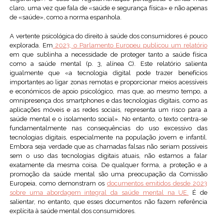
claro, uma vez que fala de «saúde e segurança física» e não apenas
de «saúde», como a norma espanhola.
A vertente psicológica do direito à saúde dos consumidores é pouco
explorada. Em
2023, o Parlamento Europeu publicou um relatório
em que sublinha a necessidade de proteger tanto a saúde física
como a saúde mental (p. 3, alínea C). Este relatório salienta
igualmente que «a tecnologia digital pode trazer benefícios
importantes ao ligar zonas remotas e proporcionar meios acessíveis
e económicos de apoio psicológico, mas que, ao mesmo tempo, a
omnipresença dos smartphones e das tecnologias digitais, como as
aplicações móveis e as redes sociais, representa um risco para a
saúde mental e o isolamento social». No entanto, o texto centra-se
fundamentalmente nas consequências do uso excessivo das
tecnologias digitais, especialmente na população jovem e infantil.
Embora seja verdade que as chamadas falsas não seriam possíveis
sem o uso das tecnologias digitais atuais, não estamos a falar
exatamente da mesma coisa. De qualquer forma, a proteção e a
promoção da saúde mental são uma preocupação da Comissão
Europeia, como demonstram os
documentos emitidos desde 2023
sobre uma abordagem integral da saúde mental na UE.
É de
salientar, no entanto, que esses documentos não fazem referência
explícita à saúde mental dos consumidores.