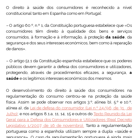
O direito à saúde dos consumidores é reconhecido a nível
constitucional tanto em Espanha como em Portugal:
– O artigo 60.º, n.º 1, da Constituição portuguesa estabelece que «Os
consumidores têm direito à qualidade dos bens e serviços
consumidos, à formação e à informação, à proteção
da saúde
, da
segurança e dos seus interesses económicos, bem como à reparação
de danos».
– O artigo 51.1 da Constituição espanhola estabelece que os poderes
públicos devem garantir a defesa dos consumidores e utilizadores,
protegendo, através de procedimentos eficazes, a segurança,
a
saúde
e os legítimos interesses económicos dos mesmos.
O desenvolvimento do direito à saúde dos consumidores na
regulamentação do consumo centrou-se na proteção da saúde
física. Assim se pode observar nos artigos 3.º, alínea b), 5.º e 10.º,
alínea a), da
Lei de defesa do consumidor (Lei n.º 24/96, de 31 , de
Julho)
; e nos artigos 8.1.a, 11, 14, 15 e outros do
Texto Reunido da Lei
Geral para a Defesa dos Consumidores e Utilizadores (Real Decreto
Legislativo 1/2007, de 16 de novembro).
Tanto a regulamentação
portuguesa como a espanhola utilizam sempre a dupla «saúde e
segurança». O caso da regulamentação portuguesa é ainda mais